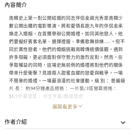
內容簡介
南韓史上第一對公開結婚的同志伴侶金趙光秀是南韓少
數公開出櫃的電影導演，將和愛情長跑九年的伴侶金承
煥走入婚姻，在首爾舉辦公開婚禮。如同其他戀人，他
們要擬好賓客名單、選擇禮服、準備歌舞排練......。但不
同於異性戀者，他們的婚姻挑戰南韓傳統價值觀，遇到
許多阻礙，更必須面對保守勢力的激烈反對。然而，在
爭取權益的同時，這場史無前例的婚禮將對他們的關係
帶來什麼衝擊？見證兩人甜蜜血腥的戀愛與戰爭，一場
不簡單的婚禮，一場最浪漫的社會運動。級 別： 普遍級
片 長： 約94分鐘產品規格： 一片裝/3區螢幕規格：
16:9字幕發音： 中文字幕/韓語發音
展開看更多
作者介紹