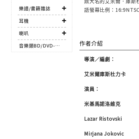
鼎大名的艾米爾．庫斯杜
樂譜/書籍雜誌
語螢幕比例：16:9NTS
耳機
喇叭
作者介紹
音樂類BD/DVD-AUDIO
導演／編劇：
艾米爾庫斯杜力卡
演員：
米基馬諾洛維克
Lazar Ristovski
Mirjana Jokovic