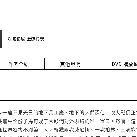
坎城影展 金棕櫚獎
作者介紹
其他說明
DVD 播
有一座不見天日的地下兵工廠，地下的人們深信二次大戰仍正
黨中堅份子馬可成了大夥們對外聯絡的唯一窗口。然而，這一切都
全世界還找不到第二人，斬獲兩次威尼斯、一次柏林、三次坎