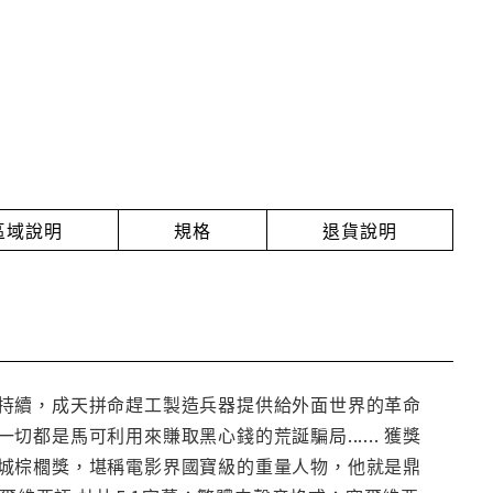
放區域說明
規格
退貨說明
持續，成天拼命趕工製造兵器提供給外面世界的革命
是馬可利用來賺取黑心錢的荒誕騙局...... 獲獎
城棕櫚獎，堪稱電影界國寶級的重量人物，他就是鼎