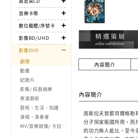
高音質CD
音樂卡帶
數位載體/序號卡
影像BD/UHD
影像DVD
劇情
內容簡介
動畫
紀錄片
影集/ 綜藝娛樂
內容簡介
表演藝術
藝術、生活、知識
南斯拉夫首都貝爾格勒
演唱、演奏會
分子保家衛國所用，而共
MV/音樂錄像/ 卡拉OK
的功力無人能比，至今