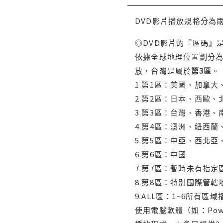
DVD影片播放規格分為
◎DVD影片的『區碼』
依據全球地理位置劃分為
放，台灣是屬於
第3區
。
1.第1區：美國、加拿
2.第2區：日本、西歐
3.第3區：台灣、香港
4.第4區：澳洲、紐西
5.第5區：中亞、西北
6.第6區：中國
7.第7區：暫時未有指定
8.第8區：特別國際管
9.ALL區：1~6所有區
使用電腦軟體（如：Po