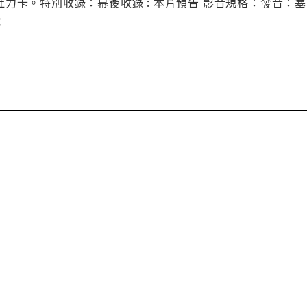
力卡。特別收錄：幕後收錄 : 本片預告 影音規格：發音：塞
C