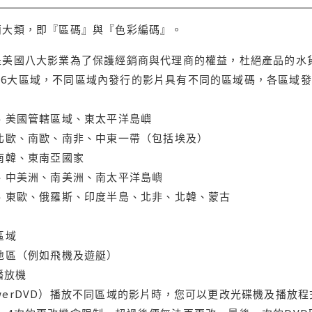
兩大類，即『區碼』與『色彩編碼』。
是美國八大影業為了保護經銷商與代理商的權益，杜絕產品的水
6大區域，不同區域內發行的影片具有不同的區域碼，各區域發
大、美國管轄區域、東太平洋島嶼
、北歐、南歐、南非、中東一帶（包括埃及）
、南韓、東南亞國家
蘭、中美洲、南美洲、南太平洋島嶼
亞、東歐、俄羅斯、印度半島、北非、北韓、蒙古
區域
轄地區（例如飛機及遊艇）
域播放機
werDVD）播放不同區域的影片時，您可以更改光碟機及播放