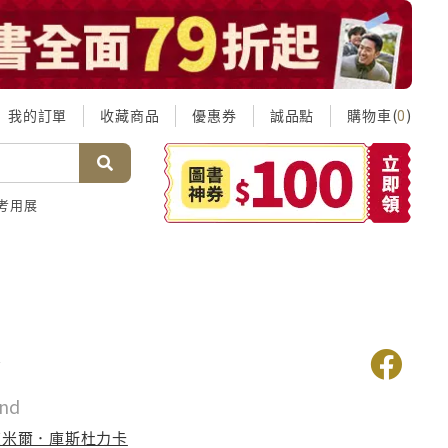
我的訂單
收藏商品
優惠券
誠品點
購物車(
)
0
考用展
會
nd
艾米爾．庫斯杜力卡