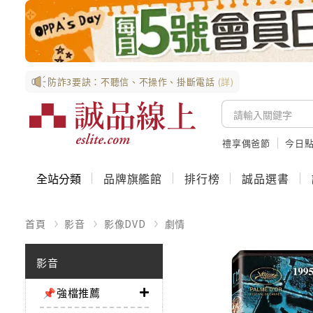
防詐3要訣：不聽信、不操作、掛斷電話
(詳)
禮享偶爸節
今日
全站分類
品牌旗艦館
排行榜
誠品選書
首頁
影音
影像DVD
劇情
影音
📌強檔推薦