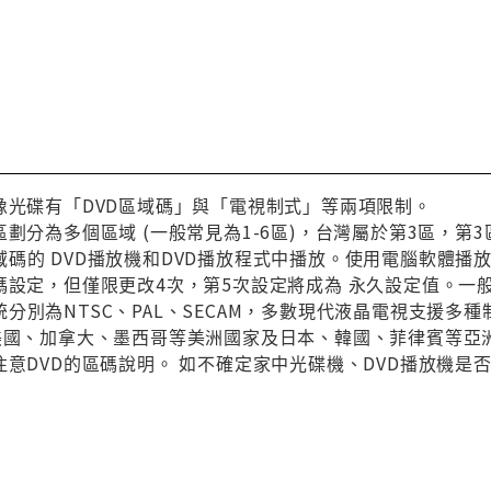
像光碟有「DVD區域碼」與「電視制式」等兩項限制。
區劃分為多個區域 (一般常見為1-6區)，台灣屬於第3區，
碼的 DVD播放機和DVD播放程式中播放。使用電腦軟體播
碼設定，但僅限更改4次，第5次設定將成為 永久設定值。一
分別為NTSC、PAL、SECAM，多數現代液晶電視支援多
與美國、加拿大、墨西哥等美洲國家及日本、韓國、菲律賓等亞
注意DVD的區碼說明。 如不確定家中光碟機、DVD播放機是