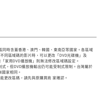
第3區同時含蓋香港、澳門、韓國、東南亞等國家。各區域
放不同區域碼的影片時，可以更改「DVD光碟機」及
般「家用DVD播放機」則無法修改區域碼設定。
種制式，但DVD播放機輸出仍可能受制式限制。台灣屬於
洲國家相同。
否能更改區碼，請先與原購買商 家確認。