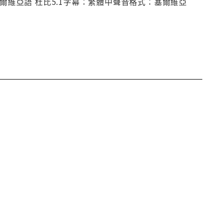
爾維亞語 杜比5.1字幕：繁體中聲音格式：塞爾維亞