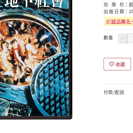
出
版
社：
出
版
日
期：
2
刷
誠品聯名
數量
收藏
付款/配送