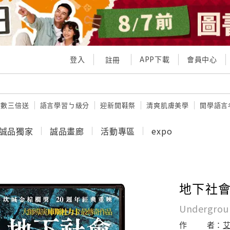
登入
APP下載
會員中心
註冊
點數三倍送
語言學習ㄅ級分
迎新開鞋祭
清爽肌膚美學
開學語言
誠品獨家
誠品畫廊
活動專區
expo
地下社
Undergrou
作
者：