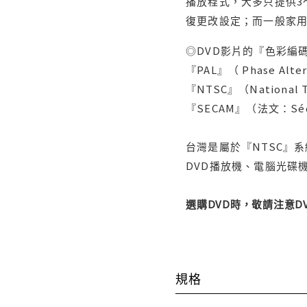
播放程式，大多只提供3
復更改設定；而一般家
◎DVD影片的『色彩編碼
『PAL』（ Phase Al
『NTSC』（Nationa
『SECAM』（法文：Séq
台灣是屬於『NTSC』
DVD播放機、電腦光碟機
選購DVD時，敬請注意
規格