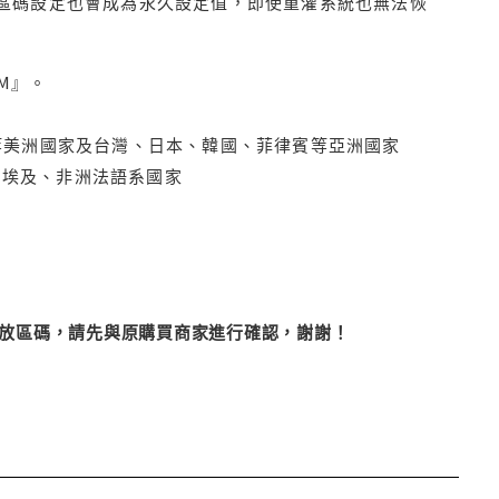
D區碼設定也會成為永久設定值，即使重灌系統也無法恢
M』。
拿大、墨西哥等美洲國家及台灣、日本、韓國、菲律賓等亞洲國家
俄羅斯、埃及、非洲法語系國家
改播放區碼，請先與原購買商家進行確認，謝謝！