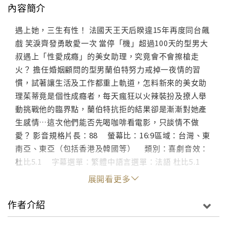
內容簡介
遇上她，三生有性！ 法國天王天后睽違15年再度同台飆
戲 笑淚齊發勇敢愛一次 當停「機」超過100天的型男大
叔遇上「性愛成癮」的美女助理，究竟會不會擦槍走
火？ 擔任婚姻顧問的型男蘭伯特努力戒掉一夜情的習
慣，試著讓生活及工作都重上軌道，怎料新來的美女助
理茱蒂竟是個性成癮者，每天瘋狂以火辣裝扮及撩人舉
動挑戰他的臨界點，蘭伯特抗拒的結果卻是漸漸對她產
生感情…這次他們能否先喝咖啡看電影，只談情不做
愛？ 影音規格片長：88 螢幕比：16:9區域：台灣、東
南亞、東亞（包括香港及韓國等） 類別：喜劇音效：
杜比5.1 字幕選單：繁體中語言選單：法語 杜比5.1
展開看更多
作者介紹