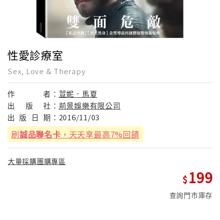
性愛診療室
Sex, Love & Therapy
作
者：
荳妮．馬夏
出
版
社：
前景娛樂有限公司
出
版
日
期：
2016/11/03
刷
誠品聯名卡
，天天享最高7%回饋
大量採購團購專區
199
查詢門市庫存