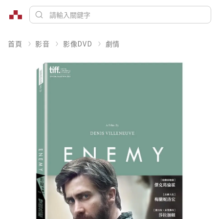
首頁
影音
影像DVD
劇情