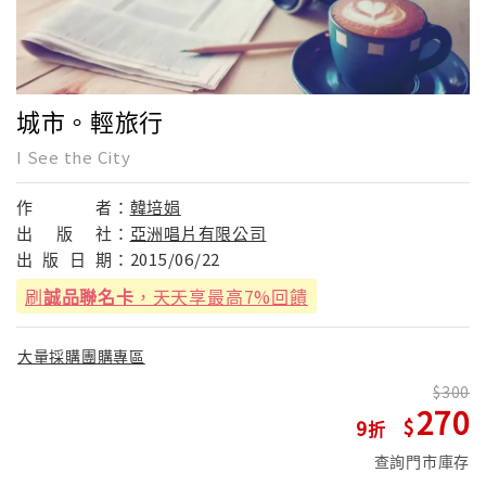
城市。輕旅行
I See the City
作
者：
韓培娟
出
版
社：
亞洲唱片有限公司
出
版
日
期：
2015/06/22
刷
誠品聯名卡
，天天享最高7%回饋
大量採購團購專區
300
270
9
查詢門市庫存