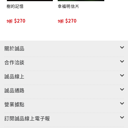
3 太陽雨 The Sunshower
樹的記憶
幸福明信片
4 屋頂上 On The Rooftop
5 無聲煙火 Just Like The Silent Fireworks
$270
$270
9折
9折
6 巷口 The Alley
7 街燈 The Streetlights
8 回家 Homecoming
關於誠品
9 時間表 Timetable
10 地鐵之光 Light Of The Subway
合作洽談
11 世界的角落 Corner Of The World
12 眠夢 Into The Dreams
誠品線上
誠品通路
營業據點
訂閱誠品線上電子報