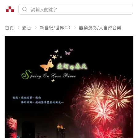
首頁
影音
新世紀/世界CD
器樂演奏/大自然音樂