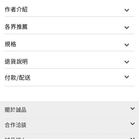
徐徐，綠水潺潺，生意盎然。〝換〞承先啓後，送舊迎
作者介紹
新，
標準的電子迷幻樂風代表著場景的轉換、心情的轉折，
各界推薦
迎接夏天的熱鬧、前衛、新潮以及整夜不眠的季節。
〝頌〞往往
規格
是祭典的主旨─頌揚神祇、酬謝大地，它以些微神祕、
略帶期盼，
退貨說明
懷著感恩的歌聲，歌頌天地的大美、人間的大愛。
付款/配送
關於誠品
合作洽談