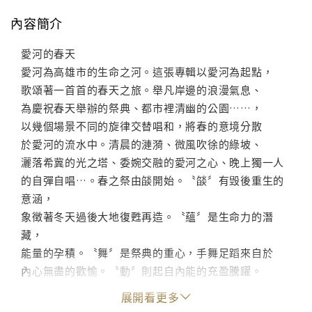
內容簡介
愛河的春天
愛河為高雄市的生命之河。這張專輯以愛河為起點，
歌頌著一首首的春天之旅。舉凡岸邊的浪漫氣息、
為慶祝春天舉辦的祭典、都市裡清幽的公園……，
以幾個場景不同的旋律交替唱和，將春的意境分散
於愛河的流水中。清晨的漣漪、微風吹徐的綠坡、
灑落希冀的光之塔、委婉交融的愛河之心、晚上獨一人
的自彈自唱…。春之祭由燄開始。〝燄〞有毁後重生的
意涵，
象徴著冬天過後大地復甦再造。〝蘊〞是生命力的潛
藏，
能量的孕積。〝舞〞是祭典的重心，手舞足蹈來自於
內心無盡的歡愉。〝動〞則起自內能的充盈騰躍。
動舞中，強烈表現出祭典中舞步撼動大地的感覺。
展開看更多
〝春之組曲〞送走寒冬的瀟瑟，迎來一春的風光，春風