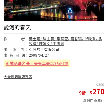
愛河的春天
作
者：
黃士嘉/ 陳主惠/ 梁慧萱/ 羅啓瑞/ 郭映秀/ 吳
致緯/ 陳翊文/ 王思涵
出
版
社：
亞洲唱片有限公司
出
版
日
期：
2009/04/27
刷
誠品聯名卡
，天天享最高7%回饋
大量採購團購專區
300
270
9
查詢門市庫存