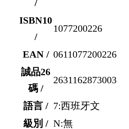
/
ISBN10
1077200226
/
EAN /
0611077200226
誠品26
2631162873003
碼 /
語言 /
7:西班牙文
級別 /
N:無