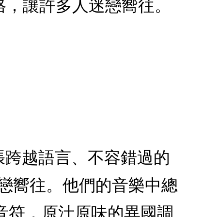
格，讓許多人迷戀嚮往。
張跨越語言、不容錯過的
迷戀嚮往。他們的音樂中總
音符，原汁原味的異國調