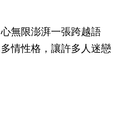
內心無限澎湃一張跨越語
的多情性格，讓許多人迷戀