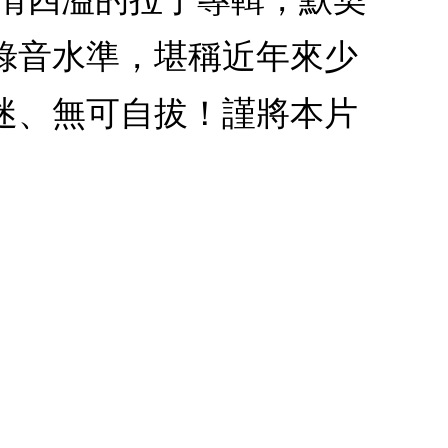
錄音水準，堪稱近年來少
迷、無可自拔！謹將本片