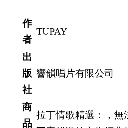
作
TUPAY
者
出
版
響韻唱片有限公司
社
商
拉丁情歌精選：，無
品