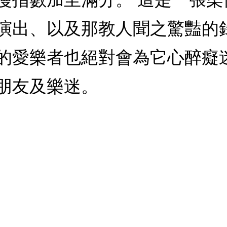
演出、以及那教人聞之驚豔的
的愛樂者也絕對會為它心醉癡
朋友及樂迷。