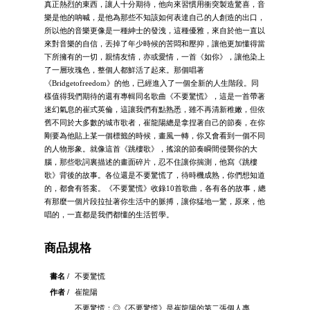
真正熱烈的東西，讓人十分期待，他向來習慣用衝突製造驚喜，音
樂是他的呐喊，是他為那些不知該如何表達自己的人創造的出口，
所以他的音樂更像是一種紳士的發洩，這種優雅，來自於他一直以
來對音樂的自信，丟掉了年少時候的苦悶和壓抑，讓他更加懂得當
下所擁有的一切，親情友情，亦或愛情，一首《如你》，讓他染上
了一層玫瑰色，整個人都鮮活了起來。那個唱著
《Bridgetofreedom》的他，已經進入了一個全新的人生階段。同
樣值得我們期待的還有專輯同名歌曲《不要驚慌》，這是一首帶著
迷幻氣息的崔式英倫，這讓我們有點熟悉，雖不再清新稚嫩，但依
舊不同於大多數的城市歌者，崔龍陽總是拿捏著自己的節奏，在你
剛要為他貼上某一個標籤的時候，畫風一轉，你又會看到一個不同
的人物形象。就像這首《跳樓歌》，搖滾的節奏瞬間侵襲你的大
腦，那些歌詞裏描述的畫面碎片，忍不住讓你揣測，他寫《跳樓
歌》背後的故事。各位還是不要驚慌了，待時機成熟，你們想知道
的，都會有答案。《不要驚慌》收錄10首歌曲，各有各的故事，總
有那麼一個片段拉扯著你生活中的脈搏，讓你猛地一驚，原來，他
唱的，一直都是我們都懂的生活哲學。
商品規格
書名 /
不要驚慌
作者 /
崔龍陽
不要驚慌：◎《不要驚慌》是崔龍陽的第二張個人專