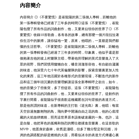
內容簡介
內容簡介 ◎《不要驚慌》是崔龍陽的第二張個人專輯，距離他的
第一張專輯發佈已經過了三年多的時間◎這張《不要驚慌》，崔龍
陽包攬了所有作品的詞曲創作，他，又要來佔領你的世界了◎《不
要驚慌》收錄10首歌曲，各有各的故事，總有那麼一個片段拉扯著
你生活中的脈搏，讓你猛地一驚，原來，他唱的，一直都是我們都
懂的生活哲學。《不要驚慌》是崔龍陽的第二張個人專輯，距離他
的第一張專輯發佈已經過了三年多的時間，印象裏，他似乎還是那
個抱著吉他的坡上村樂隊主唱，帶著他所理解的英式音樂進入了大
眾的視野，我們習慣用慵懶自在，嗓音清澈形容他，有自顧自瀟灑
的味道，他深受六七十年代英倫樂隊的影響，探索音樂裏更加人性
化的東西，這三年他活躍於各種形式的音樂現場，不斷迭代的新作
品和這三個年頭沉澱的音樂理解讓這張全新專輯呼之欲出，如今，
他的音樂少了些衝突，多了些從容。這張《不要驚慌》，崔龍陽包
攬了所有作品的詞曲創作，他，又要來佔領你的世界了。從創作的
字裏行間看，崔龍陽似乎很喜歡這種藏匿在詞句背後的表達方式，
那是他所謂的味道，在新專輯的主打歌《逆光島》裏，他唱：每當
天空掠過無數翱翔的鳥，飛向夢中開滿自由之花的島，他的心底埋
藏的火焰放肆燃燒，照亮這世界原本該衝破迷霧的一角。也許，這
是自擬，他把單色的孤獨和熱烈的嚮往都揉進音樂裏，在這首歌的
MV中，他置身於森林，依舊是淺唱，但多了幾分堅定和沉穩，冷
冽的色調搭配的卻是燃燒的火苗，用看似冰冷的表達方式傳遞心裏