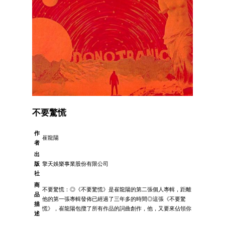
不要驚慌
作
崔龍陽
者
出
版
擎天娛樂事業股份有限公司
社
商
不要驚慌：◎《不要驚慌》是崔龍陽的第二張個人專輯，距離
品
他的第一張專輯發佈已經過了三年多的時間◎這張《不要驚
描
慌》，崔龍陽包攬了所有作品的詞曲創作，他，又要來佔領你
述