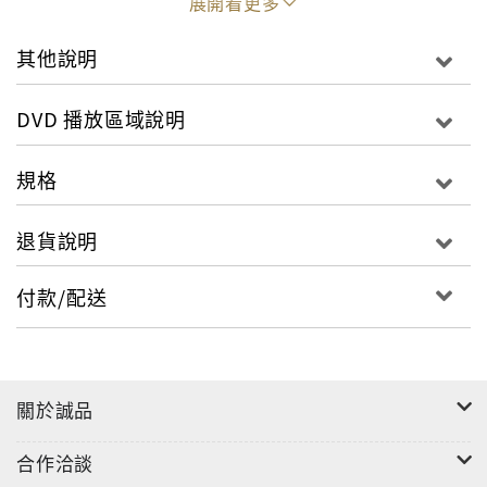
展開看更多
這樣從世界頂尖管弦樂團挑選出來的一群最有經驗的音
其他說明
樂家所組成的指揮琉森節慶管弦樂團，到底是一個怎麼
樣的管弦樂團？
DVD 播放區域說明
這是阿巴多在2000年春天的構想，而且他遇到一位志同
道合的朋友海夫利格（Michael Haefilger）。海夫利
規格
格是琉森音樂節的行政管理者：「阿巴多告訴我在琉森
曾經有過琉森節慶管弦樂團，是由托斯卡尼尼創立的，
退貨說明
並且由他指揮。阿巴多夢想過重現那個時代的盛況。」
付款/配送
尋找合適團員的這份工作，出乎意料地簡單而迅速：被
邀請的音樂家，幾乎沒有一位花時間去考慮，都是當下
就答應了這份邀約。每位參與音樂節演出的音樂家，都
做好為阿巴多而努力的準備。「總是很放心地把音樂交
關於誠品
付在他手上，」帕胡德這麼說，「我認識他比認識其他
指揮都要來得久，當他指揮的時候，他對音樂的靈感、
合作洽談
他的手勢、甚至他的臉部表情，都彷彿是在邀請我，共