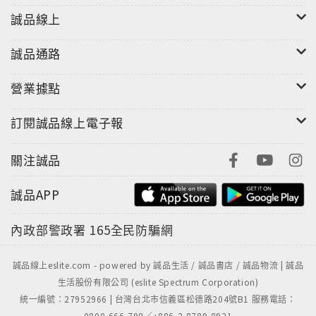
同製造出完美的音樂。」
誠品線上
馬勒：第二號交響曲「復活」
誠品通路
這首交響曲是馬勒交響曲中最受歡迎的作品， 1895年馬
勒親自指揮此曲在柏林舉行世界首演，獲得滿堂彩。這
營業據點
首交響曲已經成為音樂會的標準曲目，很多人將它拿來
與貝多芬的第九號交響曲「合唱」相比擬，據聞已逝的
訂閱誠品線上電子報
教宗若望保祿二世相當喜歡此曲。
關注誠品
誠品APP
內政部警政署
165全民防騙網
誠品線上eslite.com - powered by 誠品生活 / 誠品書店 / 誠品物流 | 誠品
生活股份有限公司 (eslite Spectrum Corporation)
統一編號：27952966 | 台灣台北市信義區松德路204號B1 服務電話：
0800-666-798／+886-2-8789-8921