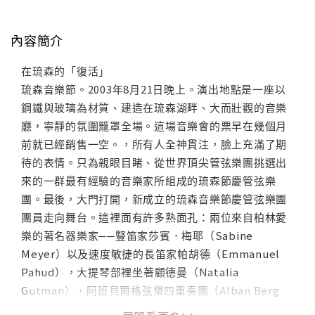
內容簡介
在琉森的「復活」
琉森音樂節。2003年8月21日晚上。演出地點是一座以
鋼鐵與玻璃為材質、建造在琉森湖畔、大而壯觀的音樂
廳，寧靜的氛圍籠罩全場。這場音樂會的票早在幾個月
前就已經銷售一空。，所有人全神貫注，臉上充滿了期
待的表情。只為親眼目睹、從世界頂尖管弦樂團挑選出
來的一群最有經驗的音樂家所組成的琉森節慶管弦樂
團。最後，大門打開，新成立的琉森音樂節慶管弦樂團
團員走向舞台。這裡面有許多熟面孔：兩位來自柏林愛
樂的著名器樂家──豎笛家莎賓．梅耶（Sabine
Meyer）以及速度敏捷的長笛家帕胡德（Emmanuel
Pahud），大提琴部裡坐著顧德曼（Natalia
Gutman），阿班貝爾格弦樂四重奏團（Alban Berg
Quartet）的團員也坐在弦樂部裡。