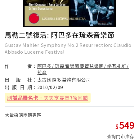
馬勒二號復活: 阿巴多在琉森音樂節
Gustav Mahler Symphony No.2 Resurrection: Claudio
Abbado Lucerne Festival
作
者：
阿巴多/ 琉森音樂節慶管弦樂團/ 格瓦扎娃/
拉森
出
版
社：
太古國際多媒體有限公司
出
版
日
期：
2010/02/09
刷
誠品聯名卡
，天天享最高7%回饋
大量採購團購專區
549
查詢門市庫存