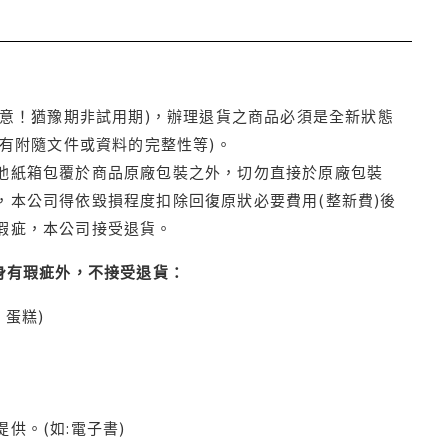
注意！猶豫期非試用期)，辦理退貨之商品必須是全新狀態
有附隨文件或資料的完整性等)。
他紙箱包覆於商品原廠包裝之外，切勿直接於原廠包裝
本公司得依毀損程度扣除回復原狀必要費用(整新費)後
瑕疵，本公司接受退貨。
身有瑕疵外，不接受退貨：
蛋糕)
供。(如:電子書)