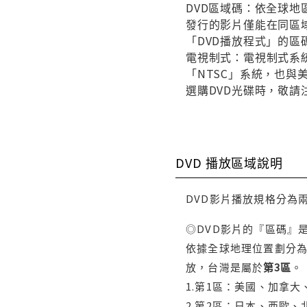
DVD區域碼：依全球地
發行的影片僅能在同區域
「DVD播放程式」的區
電視制式：電視制式系統
「NTSC」系統，也
選購DVD光碟時，敬請
DVD 播放區域說明
DVD影片播放規格分為
◎DVD影片的『區碼』
依據全球地理位置劃分為
放，台灣是屬於
第3區
。
1.第1區：美國、加拿
2.第2區：日本、西歐