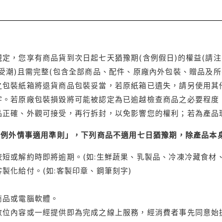
定，您享有商品貨到次日起七天猶豫期(含例假日)的權益(請
受潮)且需完整(包含全部商品、配件、原廠內外包裝、贈品及所
之包裝紙箱將退貨商品包裝妥當，若原紙箱已遺失，請另使用其
字。若原廠包裝損毀將可能被認定為已逾越檢查商品之必要程度，
品正確、外觀可接受，再行拆封，以免影響您的權利；若為產品
理例外情事適用準則」，下列商品不適用七日猶豫期，除產品本
短或解約時即將逾期。(如:生鮮蔬果、乳製品、冷凍冷藏食材、
製化給付。(如:客製印章、鋼筆刻字)
商品或電腦軟體。
位內容或一經提供即為完成之線上服務，經消費者事先同意始提