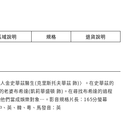
放區域說明
規格
退貨說明
人金史華茲醫生(克里斯托夫華茲 飾)〉。在史華茲的
老婆布希達(凱莉華盛頓 飾)。在尋找布希達的過程
他們當成娛樂對象…。影音規格片長：165分螢幕
：中、英、韓、粵、馬發音：英