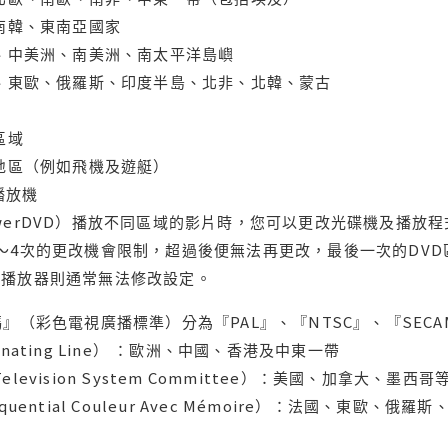
、南韓、東南亞國家
蘭、中美洲、南美洲、南太平洋島嶼
亞、東歐、俄羅斯、印度半島、北非、北韓、蒙古
區域
轄地區（例如飛機及遊艇）
域播放機
werDVD）播放不同區域的影片時，您可以更改光碟機及播放
～4次的更改機會限制，超過後便無法再更改，最後一次的DV
用播放器則通常無法修改設定。
』（彩色電視廣播標準）分為『PAL』、『NTSC』、『SECA
ternating Line） ：歐洲、中國、香港及中東一帶
l Television System Committee）：美國、加
uential Couleur Avec Mémoire）：法國、東歐、