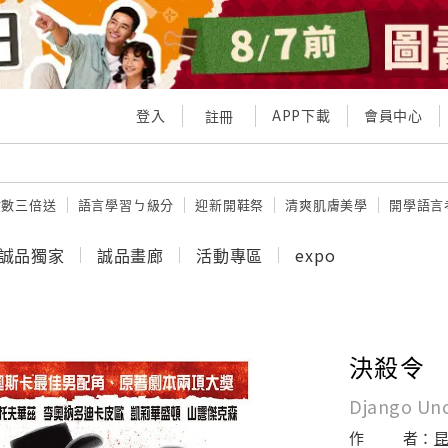
登入
APP下載
會員中心
註冊
點數三倍送
語言學習ㄅ級分
迎新開鞋祭
清爽肌膚美學
開學語言
誠品獨家
誠品畫廊
活動專區
expo
決殺令
Django Un
作
者：