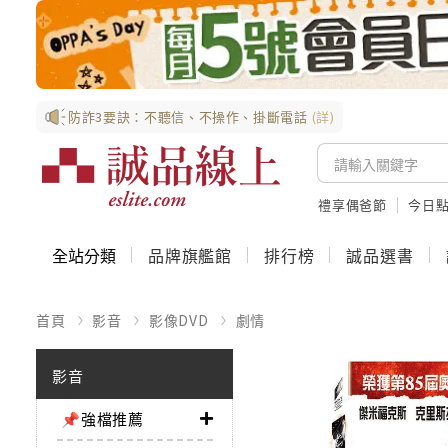
防詐3要訣：不聽信、不操作、掛斷電話
(詳)
禮享偶爸節
今日
全站分類
品牌旗艦館
排行榜
誠品選書
首頁
影音
影像DVD
劇情
影音
📌強檔推薦