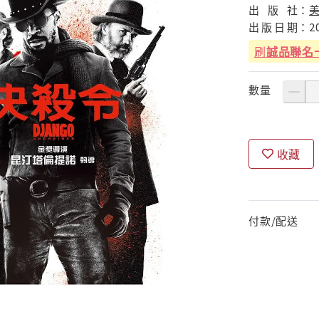
出
版
社：
出
版
日
期：
2
刷
誠品聯名
數量
收藏
付款/配送