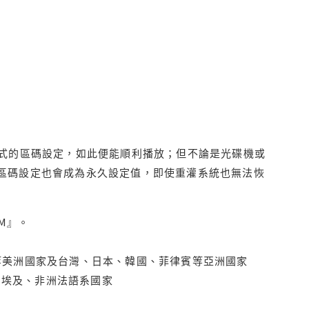
程式的區碼設定，如此便能順利播放；但不論是光碟機或
D區碼設定也會成為永久設定值，即使重灌系統也無法恢
M』。
拿大、墨西哥等美洲國家及台灣、日本、韓國、菲律賓等亞洲國家
俄羅斯、埃及、非洲法語系國家