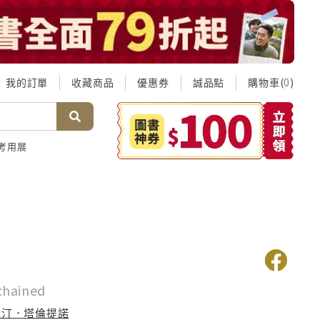
我的訂單
收藏商品
優惠券
誠品點
購物車(
)
0
考用展
chained
昆汀．塔倫提諾