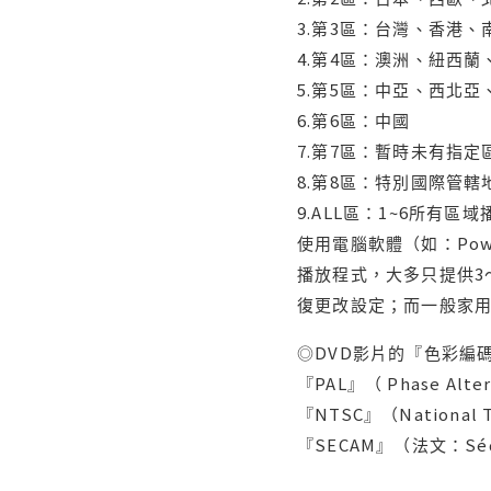
3.第3區：台灣、香港
4.第4區：澳洲、紐西
5.第5區：中亞、西北
6.第6區：中國
7.第7區：暫時未有指定
8.第8區：特別國際管
9.ALL區：1~6所有區
使用電腦軟體（如：Po
播放程式，大多只提供3
復更改設定；而一般家
◎DVD影片的『色彩編碼
『PAL』（ Phase Al
『NTSC』（Nationa
『SECAM』（法文：Séq