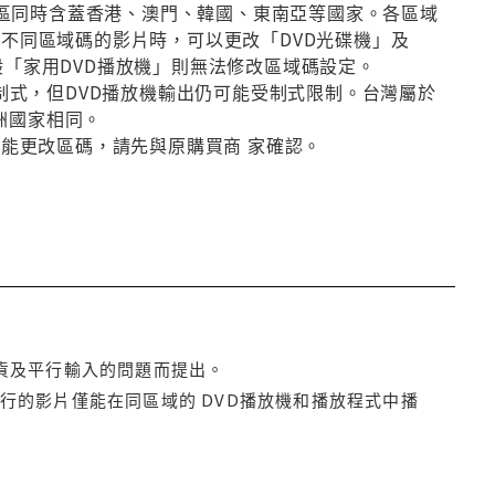
第3區同時含蓋香港、澳門、韓國、東南亞等國家。各區域
放不同區域碼的影片時，可以更改「DVD光碟機」及
般「家用DVD播放機」則無法修改區域碼設定。
種制式，但DVD播放機輸出仍可能受制式限制。台灣屬於
洲國家相同。
否能更改區碼，請先與原購買商 家確認。
貨及平行輸入的問題而提出。
行的影片僅能在同區域的 DVD播放機和播放程式中播