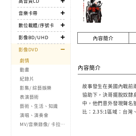
高音質CD
音樂卡帶
數位載體/序號卡
影像BD/UHD
內容簡介
影像DVD
劇情
內容簡介
動畫
紀錄片
故事發生在美國內戰前
影集/ 綜藝娛樂
協助下，決哥擺脫奴隸
表演藝術
中，他們意外發現聲名
藝術、生活、知識
比：2.35:1區域：
演唱、演奏會
MV/音樂錄像/ 卡拉OK