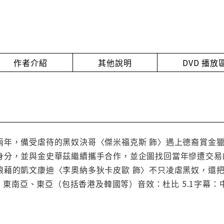
作者介紹
其他說明
DVD 播
兩年，備受虐待的黑奴決哥〈傑米福克斯 飾〉遇上德裔賞金獵
身分，並與金史華茲繼續攜手合作，並企圖找回當年慘遭交易的
狼藉的凱文康迪〈李奧納多狄卡皮歐 飾〉不只凌虐黑奴，還把
台灣、東南亞、東亞（包括香港及韓國等）音效：杜比 5.1字幕