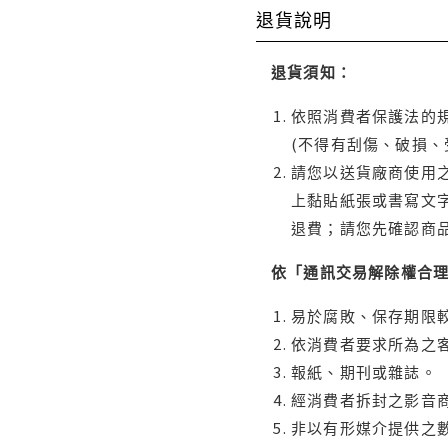
退貨說明
退貨須知：
依照消費者保護法的規
(不得有刮傷、破損、
請您以送貨廠商使用
上黏貼紙張或書寫文
退費；請您先確認商
依「通訊交易解除權合
易於腐敗、保存期限較
依消費者要求所為之客
報紙、期刊或雜誌。
經消費者拆封之影音
非以有形媒介提供之數