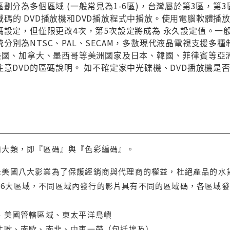
區劃分為多個區域 (一般常見為1-6區)，台灣屬於第3區，
碼的 DVD播放機和DVD播放程式中播放。使用電腦軟體播
碼設定，但僅限更改4次，第5次設定將成為 永久設定值。一
分別為NTSC、PAL、SECAM，多數現代液晶電視支援多
與美國、加拿大、墨西哥等美洲國家及日本、韓國、菲律賓等亞
注意DVD的區碼說明。 如不確定家中光碟機、DVD播放機是
兩大類，即『區碼』與『色彩編碼』。
是美國八大影業為了保護經銷商與代理商的權益，杜絕產品的水
6大區域，不同區域內發行的影片具有不同的區域碼，各區域發
大、美國管轄區域、東太平洋島嶼
、北歐、南歐、南非、中東一帶（包括埃及）