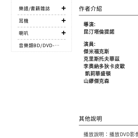
作者介紹
樂譜/書籍雜誌
耳機
導演:
昆汀塔倫提諾
喇叭
演員:
音樂類BD/DVD-AUDIO
傑米福克斯
克里斯托夫華茲
李奧納多狄卡皮歐
凱莉華盛頓
山繆傑克森
其他說明
播放說明：播放DVD影