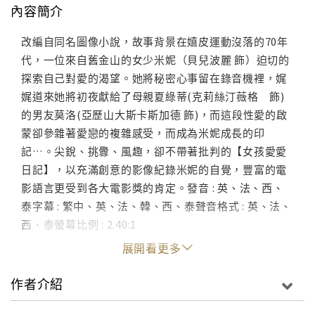
內容簡介
改編自同名圖像小說，故事背景在嬉皮運動沒落的70年
代，一位來自舊金山的女少米妮（貝兒波麗 飾）迫切的
探索自己對愛的渴望。她將秘密心事留在錄音機裡，娓
娓道來她將初夜獻給了母親夏綠蒂(克莉絲汀薇格 飾)
的男友莫洛(亞歷山大斯卡斯加德 飾)，而這段性愛的啟
蒙卻參雜著愛戀的複雜感受，而成為米妮成長的印
記…。尖銳、挑釁、風趣，卻不帶著批判的【女孩愛愛
日記】，以充滿創意的影像紀錄米妮的自覺，豐富的電
影語言更受到各大電影獎的肯定。發音 : 英、法、西、
泰字幕 : 繁中、英、法、韓、西、泰聲音格式 : 英、法、
西、泰螢幕比例 : 2.40:1
展開看更多
作者介紹