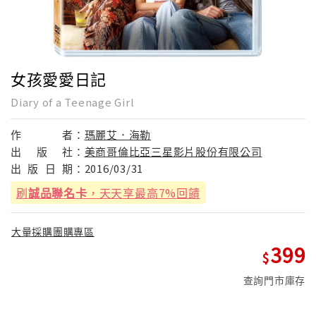
女孩愛愛日記
Diary of a Teenage Girl
作
者：
瑪麗艾．海勒
出
版
社：
美商哥倫比亞三星影片股份有限公司
出
版
日
期：
2016/03/31
刷
誠品聯名卡
，天天享最高7%回饋
大量採購團購專區
399
查詢門市庫存