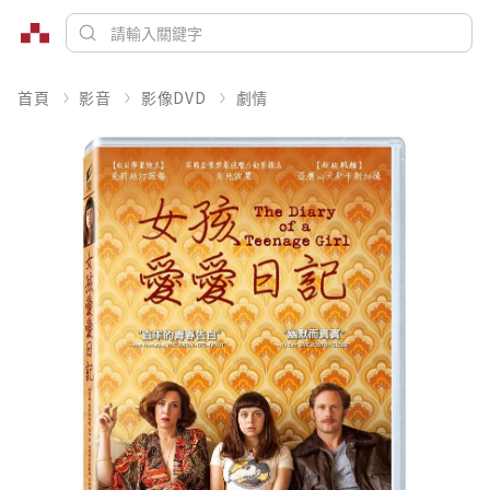
首頁
影音
影像DVD
劇情