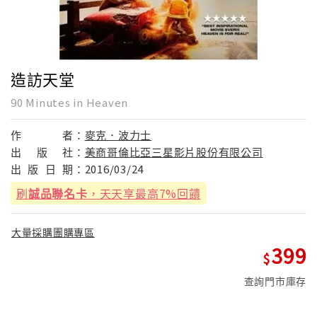
造訪天堂
90 Minutes in Heaven
作
者：
麥克．波力士
出
版
社：
美商哥倫比亞三星影片股份有限公司
出
版
日
期：
2016/03/24
刷
誠品聯名卡
，天天享最高7%回饋
大量採購團購專區
399
查詢門市庫存