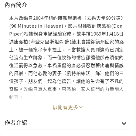
內容簡介
本片改編自2004年紐約時報暢銷書〈去過天堂90分鐘〉
(90 Minutes in Heaven)，影片根據牧師唐派柏(Don
Piper)根據親身車禍經驗寫成，故事描1989年1月18日
述唐派柏(海登克里斯坦森 飾)結束會議從德州回家的路
上，被一輛拖吊卡車撞上，。當救護人員到達時已判定
他沒有生命跡象，而一位牧飾的禱告卻讓他卻奇蹟似的
復活而得以急救。車禍重傷的唐必須忍耐著疼痛與情感
的風暴，而他心愛的妻子（凱特柏絲沃 飾）他們的三
個孩子、朋友們一起為他禱告，讓他的生命有了不凡的
奇蹟。改編自真人真事，唐派柏一家人奮鬥的力量讓人
動容。
展開看更多
作者介紹