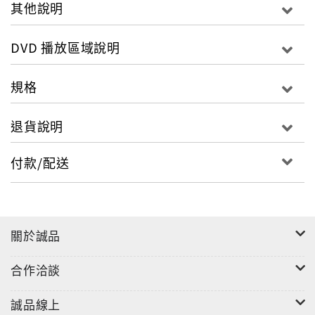
影音規格
其他說明
片長：約79分鐘
字幕：繁中、簡中、英、法、韓、葡、西、泰
DVD 播放區域說明
發音：英、法、葡、西、泰 (杜比5.1)
規格
退貨說明
付款/配送
關於誠品
合作洽談
誠品線上