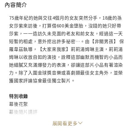
內容簡介
75歲年紀的她與交往4個月的女友突然分手，18歲的孫
女莎紫來訪後，打算借600美金墮胎，沒錢的她只好帶
莎紫，一一造訪久未見面的老友和前女友，經過這一天
短暫的相處，意外挖出許多祕密…。由【非關男孩】 保
羅韋茲執導，【大家來我家】莉莉湯姆琳主演，莉莉湯
姆琳以收放自如的演技，詮釋這部幽默而機智的小品而
她細膩又充滿爆發力的表演，卻讓這部片小品有著渲染
力。除了入圍金球獎音樂或喜劇類最佳女主角外，並榮
獲國家評論協會最佳獨立製片。
特別收錄
幕後花絮
幕後隨片講評
影展Q&A
展開看更多