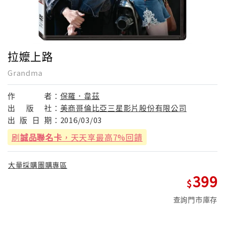
拉嬤上路
Grandma
作
者：
保羅．韋茲
出
版
社：
美商哥倫比亞三星影片股份有限公司
出
版
日
期：
2016/03/03
刷
誠品聯名卡
，天天享最高7%回饋
大量採購團購專區
399
查詢門市庫存