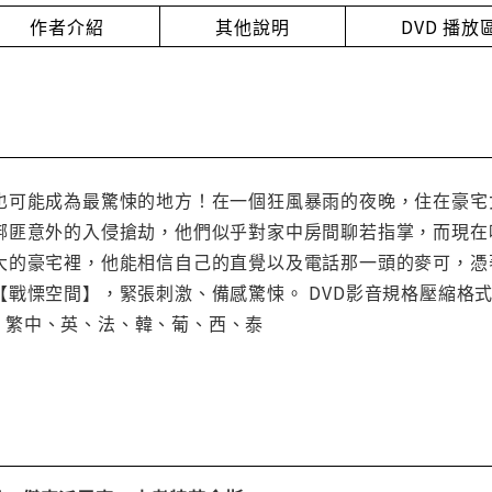
作者介紹
其他說明
DVD 播
也可能成為最驚悚的地方！在一個狂風暴雨的夜晚，住在豪宅
綁匪意外的入侵搶劫，他們似乎對家中房間聊若指掌，而現在
大的豪宅裡，他能相信自己的直覺以及電話那一頭的麥可，憑
戰慄空間】，緊張刺激、備感驚悚。 DVD影音規格壓縮格式：H
幕： 繁中、英、法、韓、葡、西、泰