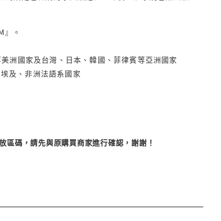
M』。
拿大、墨西哥等美洲國家及台灣、日本、韓國、菲律賓等亞洲國家
俄羅斯、埃及、非洲法語系國家
改播放區碼，請先與原購買商家進行確認，謝謝！