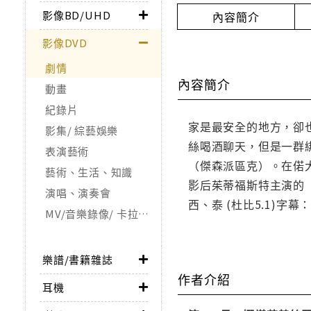
影像BD/UHD
內容簡介
影像DVD
劇情
內容簡介
動畫
紀錄片
家是最安全的地方，卻
影集/ 綜藝娛樂
絲喝酒聊天，但是一群
表演藝術
（傑森派區克）。在偌
藝術、生活、知識
影后茱蒂福斯特主演的【
演唱、演奏會
西、泰 (杜比5.1)字
MV/音樂錄像/ 卡拉OK
樂譜/書籍雜誌
作者介紹
耳機