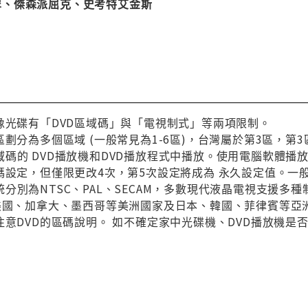
、傑森派屈克、史考特艾金斯
像光碟有「DVD區域碼」與「電視制式」等兩項限制。
區劃分為多個區域 (一般常見為1-6區)，台灣屬於第3區，
碼的 DVD播放機和DVD播放程式中播放。使用電腦軟體播
碼設定，但僅限更改4次，第5次設定將成為 永久設定值。一
分別為NTSC、PAL、SECAM，多數現代液晶電視支援多
與美國、加拿大、墨西哥等美洲國家及日本、韓國、菲律賓等亞
注意DVD的區碼說明。 如不確定家中光碟機、DVD播放機是