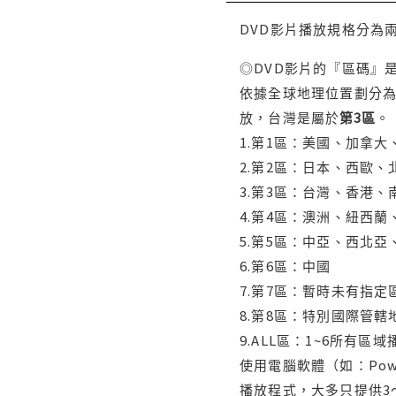
DVD影片播放規格分為
◎DVD影片的『區碼』
依據全球地理位置劃分為
放，台灣是屬於
第3區
。
1.第1區：美國、加拿
2.第2區：日本、西歐
3.第3區：台灣、香港
4.第4區：澳洲、紐西
5.第5區：中亞、西北
6.第6區：中國
7.第7區：暫時未有指定
8.第8區：特別國際管
9.ALL區：1~6所有區
使用電腦軟體（如：Po
播放程式，大多只提供3