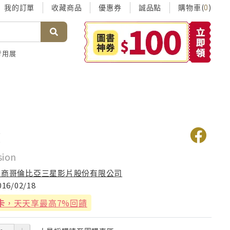
我的訂單
收藏商品
優惠券
誠品點
購物車(
)
0
考用展
侵
sion
美商哥倫比亞三星影片股份有限公司
016/02/18
卡
，天天享最高7%回饋