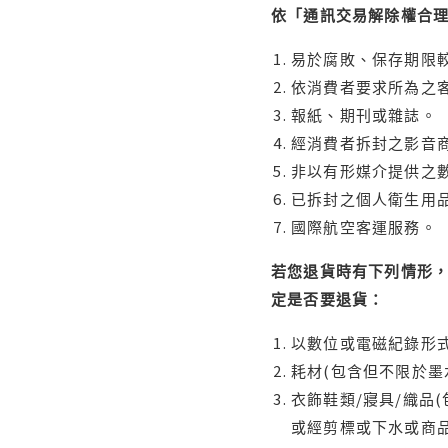
依「通訊交易解除權合
易於腐敗、保存期限較
依消費者要求所為之客
報紙、期刊或雜誌。
經消費者拆封之影音
非以有形媒介提供之數
已拆封之個人衛生用品
國際航空客運服務。
若您退貨時有下列情形，
定是否要退貨：
以數位或電磁紀錄形式
耗材(包含但不限於墨
衣飾鞋類/寢具/織品
或經剪標或下水或商