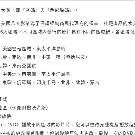
兩大類，即『區碼』與『色彩編碼』。
是美國八大影業為了保護經銷商與代理商的權益，杜絕產品的水
6大區域，不同區域內發行的影片具有不同的區域碼，各區域發
大、美國管轄區域、東太平洋島嶼
、北歐、南歐、南非、中東一帶（包括埃及）
、南韓、東南亞國家
蘭、中美洲、南美洲、南太平洋島嶼
亞、東歐、俄羅斯、印度半島、北非、北韓、蒙古
區域
轄地區（例如飛機及遊艇）
域播放機
werDVD）播放不同區域的影片時，您可以更改光碟機及播放
～4次的更改機會限制，超過後便無法再更改，最後一次的DV