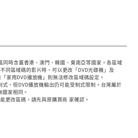
第3區同時含蓋香港、澳門、韓國、東南亞等國家。各區域
放不同區域碼的影片時，可以更改「DVD光碟機」及
般「家用DVD播放機」則無法修改區域碼設定。
種制式，但DVD播放機輸出仍可能受制式限制。台灣屬於
洲國家相同。
否能更改區碼，請先與原購買商 家確認。