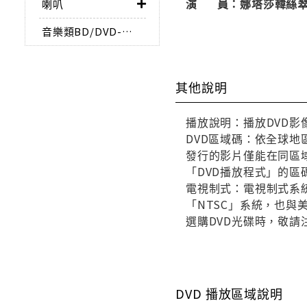
演 員：娜塔莎韓絲翠
喇叭
音樂類BD/DVD-AUDIO
其他說明
播放說明：播放DVD影
DVD區域碼：依全球地
發行的影片僅能在同區域
「DVD播放程式」的區
電視制式：電視制式系統
「NTSC」系統，也
選購DVD光碟時，敬請
DVD 播放區域說明