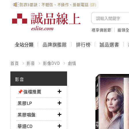
防詐3要訣：不聽信、不操作、掛斷電話
(詳)
禮享偶爸節
搶領全
全站分類
品牌旗艦館
排行榜
誠品選書
首頁
影音
影像DVD
劇情
影音
📌強檔推薦
黑膠LP
黑膠唱盤
華語CD