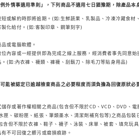
理例外情事適用準則」，下列商品不適用七日猶豫期，除產品本
短或解約時即將逾期。(如:生鮮蔬果、乳製品、冷凍冷藏食材、
製化給付。(如:客製印章、鋼筆刻字)
商品或電腦軟體。
位內容或一經提供即為完成之線上服務，經消費者事先同意始提
。(如:內衣褲、襪類、褲襪、刮鬍刀、除毛刀等貼身用品)
可能被認定已逾越檢查商品之必要程度而須負擔為回復原狀必要
儲存或著作權相關之商品(包含但不限於CD、VCD、DVD、電
水匣、碳粉匣、紙張、筆類墨水、清潔劑補充包等)之商品包裝已
(包含但不限於衣褲、鞋子、襪子、泳裝、床單、被套、填充玩具
品有不可回復之髒污或磨損痕跡。