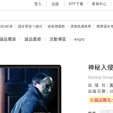
登入
APP下載
會員中心
註冊
站9折券
語言學習ㄅ級分
迎新開鞋祭
清爽肌膚美學
開學語言
誠品獨家
誠品畫廊
活動專區
expo
神秘入
Home Inva
出
版
社：
出
版
日
期：
2
刷
誠品聯名