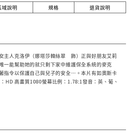
放區域說明
規格
退貨說明
女主人克洛伊（娜塔莎韓絲翠 飾）正與好朋友艾莉
唯一能幫助她的就只剩下家中維護保全系統的麥克
著指令以保護自己與兒子的安全…。本片有如奧斯卡
D 高畫質1080螢幕比例：1.78:1發音：英、葡、