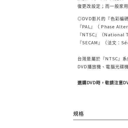
復更改設定；而一般家
◎DVD影片的『色彩編碼
『PAL』（ Phase Al
『NTSC』（Nationa
『SECAM』（法文：Séq
台灣是屬於『NTSC』
DVD播放機、電腦光碟機
選購DVD時，敬請注意
規格