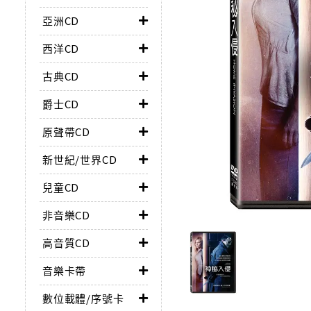
亞洲CD
西洋CD
古典CD
爵士CD
原聲帶CD
新世紀/世界CD
兒童CD
非音樂CD
高音質CD
音樂卡帶
數位載體/序號卡