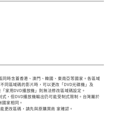
第3區同時含蓋香港、澳門、韓國、東南亞等國家。各區域
放不同區域碼的影片時，可以更改「DVD光碟機」及
般「家用DVD播放機」則無法修改區域碼設定。
種制式，但DVD播放機輸出仍可能受制式限制。台灣屬於
洲國家相同。
否能更改區碼，請先與原購買商 家確認。