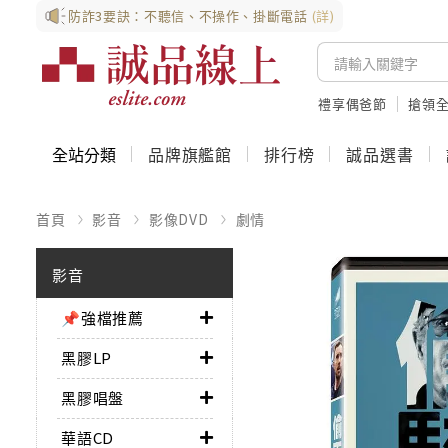
防詐3要訣：不聽信、不操作、掛斷電話
(詳)
禮享偶爸節
搶領全
全站分類
品牌旗艦館
排行榜
誠品選書
首頁
影音
影像DVD
劇情
影音
📌強檔推薦
黑膠LP
黑膠唱盤
華語CD