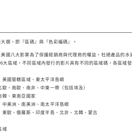
兩大類，即『區碼』與『色彩編碼』。
是美國八大影業為了保護經銷商與代理商的權益，杜絕產品的水
6大區域，不同區域內發行的影片具有不同的區域碼，各區域發
大、美國管轄區域、東太平洋島嶼
、北歐、南歐、南非、中東一帶（包括埃及）
、南韓、東南亞國家
蘭、中美洲、南美洲、南太平洋島嶼
亞、東歐、俄羅斯、印度半島、北非、北韓、蒙古
區域