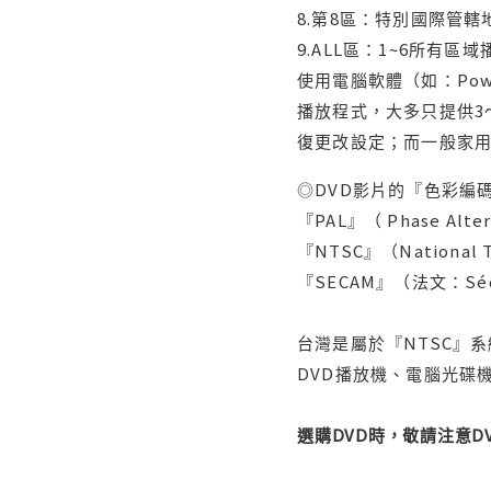
8.第8區：特別國際管
9.ALL區：1~6所有區
使用電腦軟體（如：Po
播放程式，大多只提供3
復更改設定；而一般家
◎DVD影片的『色彩編碼
『PAL』（ Phase Al
『NTSC』（Nationa
『SECAM』（法文：Séq
台灣是屬於『NTSC』
DVD播放機、電腦光碟機
選購DVD時，敬請注意