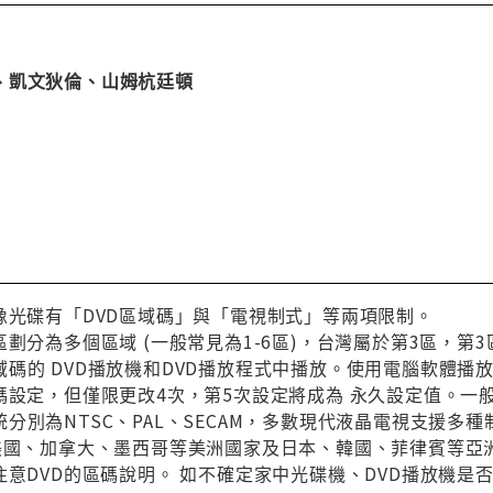
凱文狄倫、山姆杭廷頓
像光碟有「DVD區域碼」與「電視制式」等兩項限制。
區劃分為多個區域 (一般常見為1-6區)，台灣屬於第3區，
碼的 DVD播放機和DVD播放程式中播放。使用電腦軟體播
碼設定，但僅限更改4次，第5次設定將成為 永久設定值。一
分別為NTSC、PAL、SECAM，多數現代液晶電視支援多
與美國、加拿大、墨西哥等美洲國家及日本、韓國、菲律賓等亞
注意DVD的區碼說明。 如不確定家中光碟機、DVD播放機是