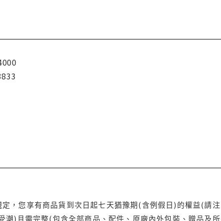
4000
3833
定，您享有商品貨到次日起七天猶豫期(含例假日)的權益(請
受潮)且需完整(包含全部商品、配件、原廠內外包裝、贈品及所