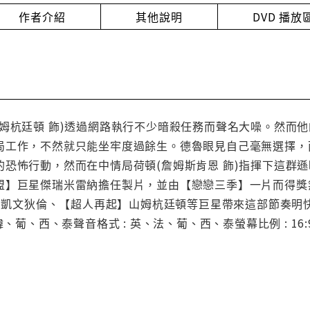
作者介紹
其他說明
DVD 播
山姆杭廷頓 飾)透過網路執行不少暗殺任務而聲名大噪。然而
局工作，不然就只能坐牢度過餘生。德魯眼見自己毫無選擇，
的恐怖行動，然而在中情局荷頓(詹姆斯肯恩 飾)指揮下這群
盟】巨星傑瑞米雷納擔任製片，並由【戀戀三季】一片而得獎
班】凱文狄倫、【超人再起】山姆杭廷頓等巨星帶來這部節奏明
韓、葡、西、泰聲音格式 : 英、法、葡、西、泰螢幕比例 : 16