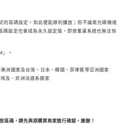
程式的區碼設定，如此便能順利播放；但不論是光碟機或
D區碼設定也會成為永久設定值，即使重灌系統也無法恢
M』。
拿大、墨西哥等美洲國家及台灣、日本、韓國、菲律賓等亞洲國家
俄羅斯、埃及、非洲法語系國家
改播放區碼，請先與原購買商家進行確認，謝謝！