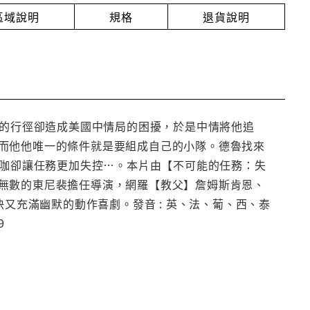
放區域說明
規格
退貨說明
他的行徑卻造成美國中情局的困擾，於是中情將他追
而他他唯一的條件就是要組成自己的小隊。德魯找來
遜咖卻讓任務更加失控…。本片由【不可能的任務：失
無數的東尼裴擔任導演，網羅【教父】詹姆斯肯恩、
快又充滿幽默的動作喜劇。發音 : 英、法、葡、西、泰
:9