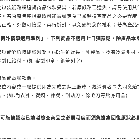
之包裝紙箱將退貨商品包裝妥當，若原紙箱已遺失，請另使用其
字。若原廠包裝損毀將可能被認定為已逾越檢查商品之必要程度，
品正確、外觀可接受，再行拆封，以免影響您的權利；若為產品
理例外情事適用準則」，下列商品不適用七日猶豫期，除產品本
短或解約時即將逾期。(如:生鮮蔬果、乳製品、冷凍冷藏食材、
製化給付。(如:客製印章、鋼筆刻字)
商品或電腦軟體。
位內容或一經提供即為完成之線上服務，經消費者事先同意始提
。(如:內衣褲、襪類、褲襪、刮鬍刀、除毛刀等貼身用品)
可能被認定已逾越檢查商品之必要程度而須負擔為回復原狀必要