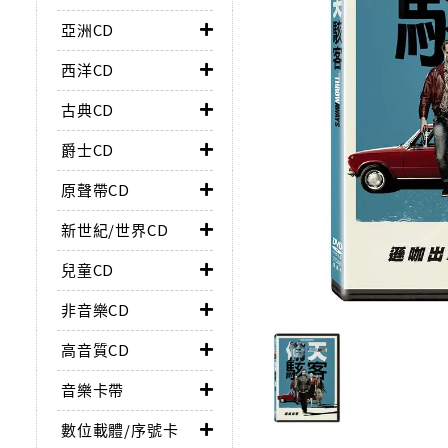
亞洲CD
西洋CD
古典CD
爵士CD
原聲帶CD
新世紀/世界CD
兒童CD
非音樂CD
高音質CD
音樂卡帶
數位載體/序號卡