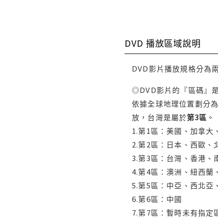
DVD 播放區域說明
DVD影片播放規格分為
◎DVD影片的『區碼』
依據全球地理位置劃分為
放，台灣是屬於
第3區
。
1.第1區：美國、加拿
2.第2區：日本、西歐
3.第3區：台灣、香港
4.第4區：澳洲、紐西
5.第5區：中亞、西北
6.第6區：中國
7.第7區：暫時未有指定