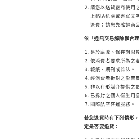
請您以送貨廠商使用
上黏貼紙張或書寫文
退費；請您先確認商
依「通訊交易解除權合
易於腐敗、保存期限較
依消費者要求所為之客
報紙、期刊或雜誌。
經消費者拆封之影音
非以有形媒介提供之數
已拆封之個人衛生用品
國際航空客運服務。
若您退貨時有下列情形，
定是否要退貨：