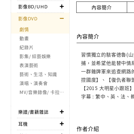
影像BD/UHD
內容簡介
影像DVD
劇情
內容簡介
動畫
紀錄片
習慣獨立的駭客德魯(
影集/ 綜藝娛樂
捕，並希望他能替中情
表演藝術
一群雜牌軍來追查網路
藝術、生活、知識
控國度】、【復仇者聯
演唱、演奏會
【2015 大明星小跟
MV/音樂錄像/ 卡拉OK
字幕 : 繁中、英、法、
樂譜/書籍雜誌
耳機
作者介紹