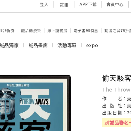
登入
APP下載
會員中心
註冊
站9折券
誠品動漫祭
線上寵物展
電子書99特惠
動漫之音79折
誠品獨家
誠品畫廊
活動專區
expo
偷天駭
The Throw
作
者：
出
版
社：
出
版
日
期：
2
刷
誠品聯名