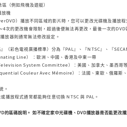
轄地區（例如飛機及遊艇）
域播放機
werDVD）播放不同區域的影片時，您可以更改光碟機及播放
～4次的更改機會限制，超過後便無法再更改，最後一次的DV
用播放器則通常無法修改設定。
』（彩色電視廣播標準）分為『PAL』、『NTSC』、『SECA
ternating Line） ：歐洲、中國、香港及中東一帶
l Television System Committee）：美國、加
uential Couleur Avec Mémoire）：法國、東歐、
系統。
或播放程式通常都能夠任意切換 NTSC 與 PAL。
DVD的區碼說明。 如不確定家中光碟機、DVD播放器是否能更