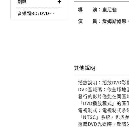
喇叭
導 演：東尼裴
音樂類BD/DVD-AUDIO
演 員：詹姆斯肯恩、
其他說明
播放說明：播放DVD影
DVD區域碼：依全球地
發行的影片僅能在同區域
「DVD播放程式」的區
電視制式：電視制式系統
「NTSC」系統，也
選購DVD光碟時，敬請