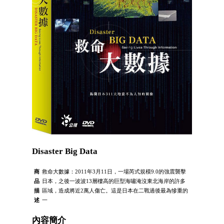
Disaster Big Data
商
救命大數據：2011年3月11日，一場芮式規模9.0的強震襲擊
品
日本，之後一波波13層樓高的巨型海嘯淹沒東北海岸的許多
描
區域，造成將近2萬人傷亡。這是日本在二戰過後最為慘重的
述
一
內容簡介