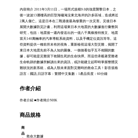
內容簡介 2011年3月11日，一場芮式規模9.0的強震襲擊日本，之
後一波波13層樓高的巨型海嘯淹沒東北海岸的許多區域，造成將近
2萬人傷亡。這是日本在二戰過後最為慘重的一次災害。災後日本
展開大數據防災計畫，利用這場東日本大地震的大數據進行彙整與
研究，包括：地震後一週內發送出的一億八千萬條推特推文、地震
當天140萬輛車的汽車導航系統資料，以及手機定位資訊等等。這
些資料提供一種前所未有的視角，重新檢視這場大型災難，揭開了
東日本大地震先前不為人知的圖像。一個個看似乎互不相關的數
據，卻可能是災難當下攸關生死的生命抉擇。而這些承載著受難者
生命軌跡的數據所解讀出來的資訊，或許能建立起即時掌握整體災
難狀況的新系統，成為人類未來面對災難時的救命工具！影音規格
語言：國語,日語字幕：繁體中文集數：1產品長度：60分鐘
作者介紹
作者介紹 ■作者簡介NHK
商品規格
商
品
救命大數據