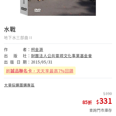
水戰
地下水三部曲 II
作
者：
柯金源
出
版
社：
財團法人公共電視文化事業基金會
出
版
日
期：
2015/05/31
刷
誠品聯名卡
，天天享最高7%回饋
大量採購團購專區
390
331
85
查詢門市庫存