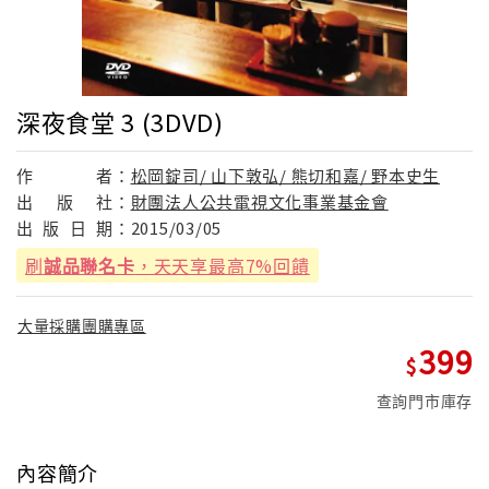
深夜食堂 3 (3DVD)
作
者：
松岡錠司/ 山下敦弘/ 熊切和嘉/ 野本史生
出
版
社：
財團法人公共電視文化事業基金會
出
版
日
期：
2015/03/05
刷
誠品聯名卡
，天天享最高7%回饋
大量採購團購專區
399
查詢門市庫存
內容簡介