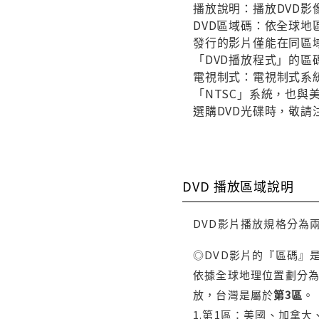
播放說明：播放DVD影
DVD區域碼：依全球地
發行的影片僅能在同區域
「DVD播放程式」的區
電視制式：電視制式系統
「NTSC」系統，也
選購DVD光碟時，敬請
DVD 播放區域說明
DVD影片播放規格分為
◎DVD影片的『區碼』
依據全球地理位置劃分為
放，台灣是屬於
第3區
。
1.第1區：美國、加拿