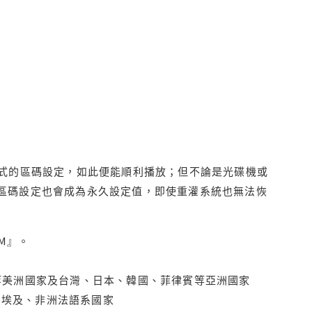
程式的區碼設定，如此便能順利播放；但不論是光碟機或
D區碼設定也會成為永久設定值，即使重灌系統也無法恢
M』。
拿大、墨西哥等美洲國家及台灣、日本、韓國、菲律賓等亞洲國家
俄羅斯、埃及、非洲法語系國家