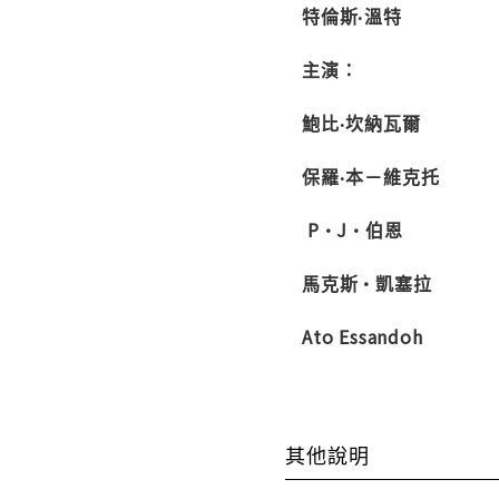
特倫斯‧溫特
主演：
鮑比‧坎納瓦爾
保羅‧本－維克托
P·J·伯恩
馬克斯·凱塞拉
Ato Essandoh
其他說明