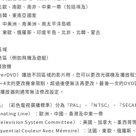
、北歐、南歐、南非、中東一帶（包括埃及）
、南韓、東南亞國家
蘭、中美洲、南美洲、南太平洋島嶼
亞、東歐、俄羅斯、印度半島、北非、北韓、蒙古
區域
轄地區（例如飛機及遊艇）
域播放機
werDVD）播放不同區域的影片時，您可以更改光碟機及播放
～4次的更改機會限制，超過後便無法再更改，最後一次的DV
用播放器則通常無法修改設定。
』（彩色電視廣播標準）分為『PAL』、『NTSC』、『SECA
ternating Line） ：歐洲、中國、香港及中東一帶
l Television System Committee）：美國、加
uential Couleur Avec Mémoire）：法國、東歐、