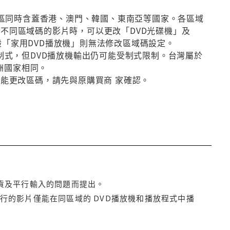
第3區同時含蓋香港、澳門、韓國、東南亞等國家。各區域
放不同區域碼的影片時，可以更改「DVD光碟機」及
般「家用DVD播放機」則無法修改區域碼設定。
種制式，但DVD播放機輸出仍可能受制式限制。台灣屬於
洲國家相同。
否能更改區碼，請先與原購買商 家確認。
貨及平行輸入的問題而提出。
行的影片僅能在同區域的 DVD播放機和播放程式中播