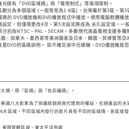
像光碟有「DVD區域碼」與「電視制式」等兩項限制。
區劃分為多個區域 (一般常見為1-6區)，台灣屬於第3區，
碼的 DVD播放機和DVD播放程式中播放。使用電腦軟體播
碼設定，但僅限更改4次，第5次設定將成為 永久設定值。一
分別為NTSC、PAL、SECAM，多數現代液晶電視支援多
與美國、加拿大、墨西哥等美洲國家及日本、韓國、菲律賓等亞
注意DVD的區碼說明。 如不確定家中光碟機、DVD播放機是
兩大類，即『區碼』與『色彩編碼』。
是美國八大影業為了保護經銷商與代理商的權益，杜絕產品的水
6大區域，不同區域內發行的影片具有不同的區域碼，各區域發
大、美國管轄區域、東太平洋島嶼