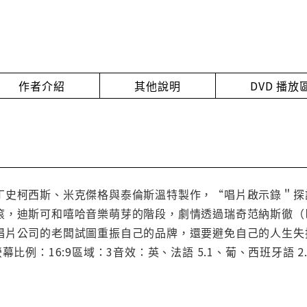
作者介紹
其他說明
DVD 播
丁史柯西斯、米克傑格與泰倫斯溫特製作，“唱片啟示錄＂探討
滾，迪斯可和嘻哈音樂萌芽的階段，劇情透過瑞奇范納斯徹（
唱片公司的老闆試圖重振自己的品牌，還要避免自己的人生失
幕比例：16:9區域：3音效：英、法語 5.1、葡、西班牙語 