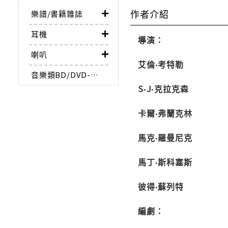
作者介紹
樂譜/書籍雜誌
耳機
導演：
喇叭
艾倫‧考特勒
音樂類BD/DVD-AUDIO
S‧J‧克拉克森
卡爾‧弗蘭克林
馬克‧羅曼尼克
馬丁‧斯科塞斯
彼得‧蘇列特
編劇：