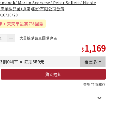
omanek/ Martin Scorsese/ Peter Sollett/ Nicole
美商華納兄弟(遠東)股份有限公司台灣
016/10/20
卡
，天天享最高7%回饋
大量採購請至團購專區
1,169
3
期
0
利率
✕
每期
389
元
看更多
貨到通知
查詢門市庫存