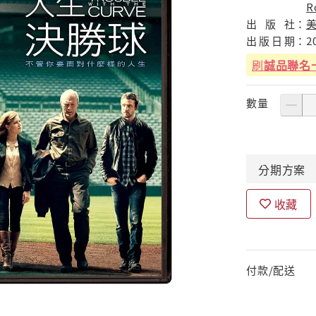
R
出
版
社：
出
版
日
期：
2
刷
誠品聯名
數量
分期
方案
收藏
付款/配送