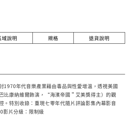
放區域說明
規格
退貨說明
1970年代音樂產業藉由毒品與性愛增溫，透視美國
巴比康納維爾飾演，“海濱帝國＂艾美獎得主）的觀
控。特別收錄：重現七零年代隨片評論影集內幕影音
2.0影片分級：限制級