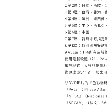
2.第2區：日本、西歐
3.第3區：台灣、香港
4.第4區：澳洲、紐西
5.第5區：中亞、西北
6.第6區：中國
7.第7區：暫時未有指定
8.第8區：特別國際管
9.ALL區：1~6所有區
使用電腦軟體（如：Po
播放程式，大多只提供3
復更改設定；而一般家
◎DVD影片的『色彩編碼
『PAL』（ Phase Al
『NTSC』（Nationa
『SECAM』（法文：Séq