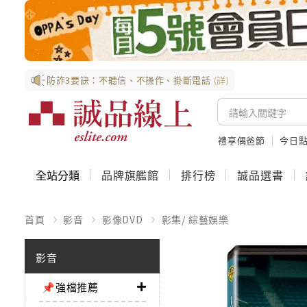
防詐3要訣：不聽信、不操作、掛斷電話
(詳)
禮享偶爸節
今日
全站分類
品牌旗艦館
排行榜
誠品選書
首頁
影音
影像DVD
影集/ 綜藝娛樂
影音
📌強檔推薦