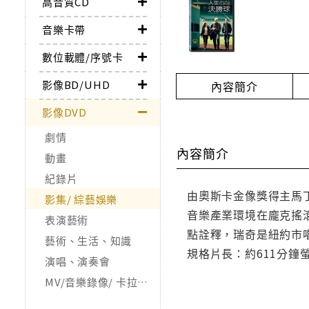
高音質CD
音樂卡帶
數位載體/序號卡
影像BD/UHD
內容簡介
影像DVD
劇情
內容簡介
動畫
紀錄片
由奧斯卡金像獎得主馬
影集/ 綜藝娛樂
音樂產業環境在龐克搖
表演藝術
點詮釋，瑞奇是紐約市
藝術、生活、知識
規格片長：約611分鐘螢
演唱、演奏會
MV/音樂錄像/ 卡拉OK