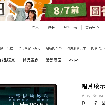
登入
APP下載
會員中心
註冊
點數三倍送
語言學習ㄅ級分
迎新開鞋祭
清爽肌膚美學
開學語言
誠品獨家
誠品畫廊
活動專區
expo
唱片啟示錄
Vinyl Seaso
作
者：
A