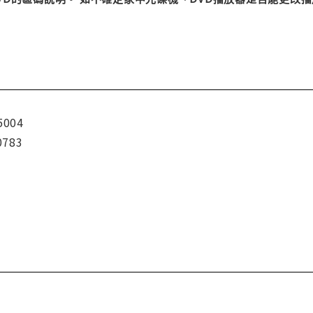
5004
0783