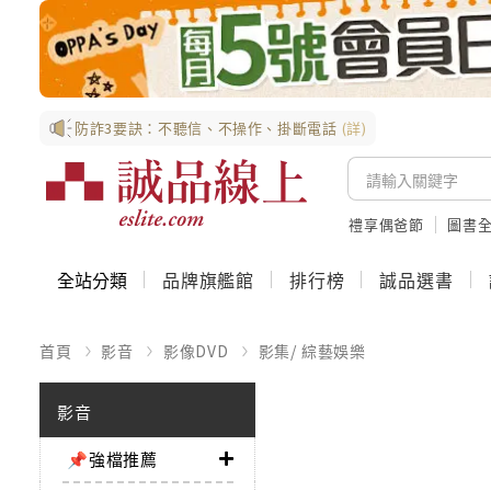
防詐3要訣：不聽信、不操作、掛斷電話
(詳)
禮享偶爸節
圖書全
全站分類
品牌旗艦館
排行榜
誠品選書
首頁
影音
影像DVD
影集/ 綜藝娛樂
影音
📌強檔推薦