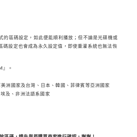
程式的區碼設定，如此便能順利播放；但不論是光碟機或
D區碼設定也會成為永久設定值，即使重灌系統也無法恢
M』。
拿大、墨西哥等美洲國家及台灣、日本、韓國、菲律賓等亞洲國家
俄羅斯、埃及、非洲法語系國家
改播放區碼，請先與原購買商家進行確認，謝謝！