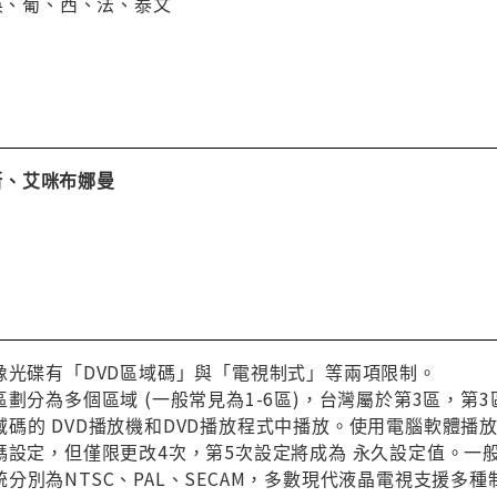
、英、葡、西、法、泰文
、艾咪布娜曼
像光碟有「DVD區域碼」與「電視制式」等兩項限制。
區劃分為多個區域 (一般常見為1-6區)，台灣屬於第3區，
碼的 DVD播放機和DVD播放程式中播放。使用電腦軟體播
碼設定，但僅限更改4次，第5次設定將成為 永久設定值。一
分別為NTSC、PAL、SECAM，多數現代液晶電視支援多