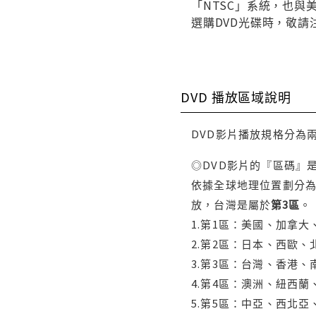
「NTSC」系統，也
選購DVD光碟時，敬請
DVD 播放區域說明
DVD影片播放規格分為
◎DVD影片的『區碼』
依據全球地理位置劃分為
放，台灣是屬於
第3區
。
1.第1區：美國、加拿
2.第2區：日本、西歐
3.第3區：台灣、香港
4.第4區：澳洲、紐西
5.第5區：中亞、西北