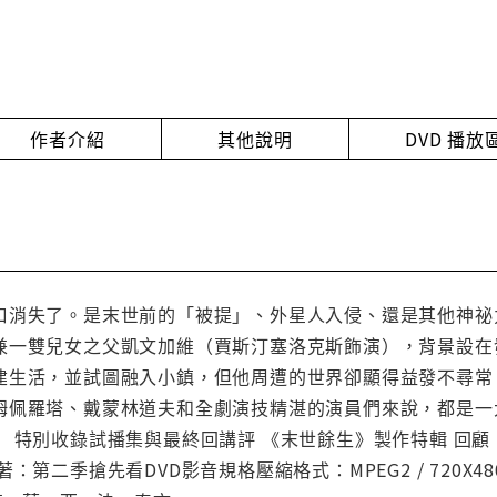
作者介紹
其他說明
DVD 播
口消失了。是末世前的「被提」、外星人入侵、還是其他神祕
兼一雙兒女之父凱文加維（賈斯汀塞洛克斯飾演），背景設在
建生活，並試圖融入小鎮，但他周遭的世界卻顯得益發不尋常
姆佩羅塔、戴蒙林道夫和全劇演技精湛的演員們來說，都是一
 特別收錄試播集與最終回講評 《末世餘生》製作特輯 回
二季搶先看DVD影音規格壓縮格式：MPEG2 / 720X480 pi