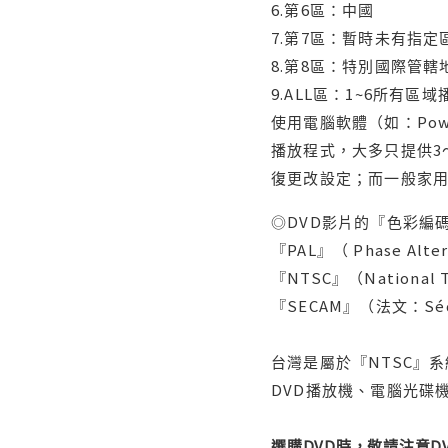
6.第6區：中國
7.第7區：暫時未有指定
8.第8區：特別國際管
9.ALL區：1~6所有區
使用電腦軟體（如：Po
播放程式，大多只提供3
復更改設定；而一般家
◎DVD影片的『色彩編碼
『PAL』（ Phase Al
『NTSC』（Nationa
『SECAM』（法文：Séq
台灣是屬於『NTSC』
DVD播放機、電腦光碟機
選購DVD時，敬請注意