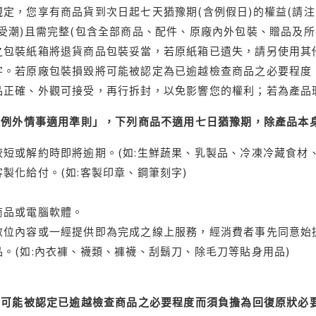
定，您享有商品貨到次日起七天猶豫期(含例假日)的權益(請
受潮)且需完整(包含全部商品、配件、原廠內外包裝、贈品及所
之包裝紙箱將退貨商品包裝妥當，若原紙箱已遺失，請另使用其
字。若原廠包裝損毀將可能被認定為已逾越檢查商品之必要程度，
品正確、外觀可接受，再行拆封，以免影響您的權利；若為產品
理例外情事適用準則」，下列商品不適用七日猶豫期，除產品本
短或解約時即將逾期。(如:生鮮蔬果、乳製品、冷凍冷藏食材、
製化給付。(如:客製印章、鋼筆刻字)
商品或電腦軟體。
位內容或一經提供即為完成之線上服務，經消費者事先同意始提
。(如:內衣褲、襪類、褲襪、刮鬍刀、除毛刀等貼身用品)
可能被認定已逾越檢查商品之必要程度而須負擔為回復原狀必要