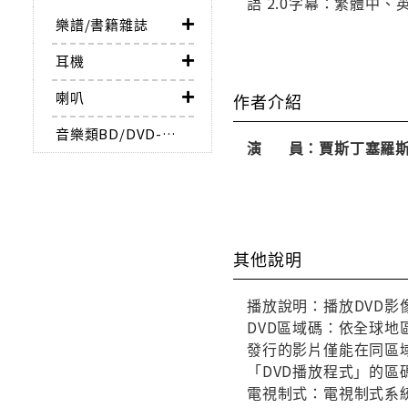
語 2.0字幕：繁體中
樂譜/書籍雜誌
耳機
喇叭
作者介紹
音樂類BD/DVD-AUDIO
演 員：賈斯丁塞羅斯
其他說明
播放說明：播放DVD影
DVD區域碼：依全球地
發行的影片僅能在同區域
「DVD播放程式」的區
電視制式：電視制式系統