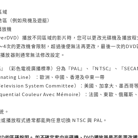
區域
轄地區（例如飛機及遊艇）
域播放機
werDVD）播放不同區域的影片時，您可以更改光碟機及播放
～4次的更改機會限制，超過後便無法再更改，最後一次的DV
用播放器則通常無法修改設定。
』（彩色電視廣播標準）分為『PAL』、『NTSC』、『SECA
ternating Line） ：歐洲、中國、香港及中東一帶
l Television System Committee）：美國、加
uential Couleur Avec Mémoire）：法國、東歐、
系統。
或播放程式通常都能夠任意切換 NTSC 與 PAL。
DVD的區碼說明。 如不確定家中光碟機、DVD播放器是否能更