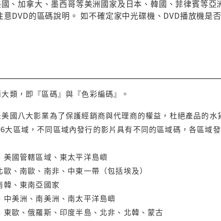
與美國、加拿大、墨西哥等美洲國家及日本、韓國、菲律賓等亞
注意DVD的區碼說明。 如不確定家中光碟機、DVD播放機是
兩大類，即『區碼』與『色彩編碼』。
是美國八大影業為了保護經銷商與代理商的權益，杜絕產品的水
6大區域，不同區域內發行的影片具有不同的區域碼，各區域發
大、美國管轄區域、東太平洋島嶼
、北歐、南歐、南非、中東一帶（包括埃及）
、南韓、東南亞國家
蘭、中美洲、南美洲、南太平洋島嶼
亞、東歐、俄羅斯、印度半島、北非、北韓、蒙古