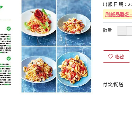
出
版
日
期：
2
刷
誠品聯名
數量
收藏
付款/配送