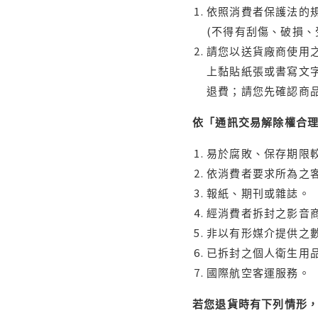
依照消費者保護法的規
(不得有刮傷、破損、
請您以送貨廠商使用
上黏貼紙張或書寫文
退費；請您先確認商
依「通訊交易解除權合
易於腐敗、保存期限較
依消費者要求所為之客
報紙、期刊或雜誌。
經消費者拆封之影音
非以有形媒介提供之數
已拆封之個人衛生用品
國際航空客運服務。
若您退貨時有下列情形，