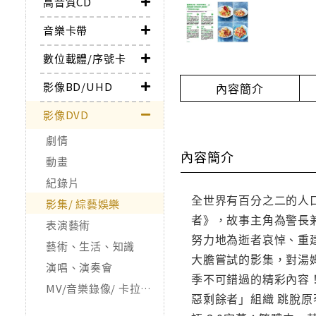
高音質CD
音樂卡帶
數位載體/序號卡
影像BD/UHD
內容簡介
影像DVD
劇情
內容簡介
動畫
紀錄片
全世界有百分之二的人
影集/ 綜藝娛樂
者》，故事主角為警長
表演藝術
努力地為逝者哀悼、重
藝術、生活、知識
大膽嘗試的影集，對湯
演唱、演奏會
季不可錯過的精彩內容！
MV/音樂錄像/ 卡拉OK
惡剩餘者」組織 跳脫原著：第