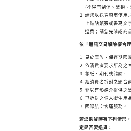
(不得有刮傷、破損、
請您以送貨廠商使用
上黏貼紙張或書寫文
退費；請您先確認商
依「通訊交易解除權合
易於腐敗、保存期限較
依消費者要求所為之客
報紙、期刊或雜誌。
經消費者拆封之影音
非以有形媒介提供之數
已拆封之個人衛生用品
國際航空客運服務。
若您退貨時有下列情形，
定是否要退貨：