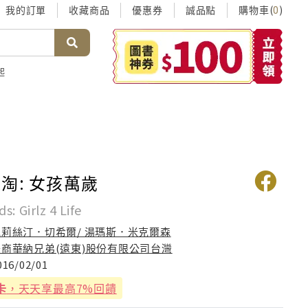
我的訂單
收藏商品
優惠券
誠品點
購物車(
)
0
起
淘: 女孩萬歲
s: Girlz 4 Life
克莉絲汀．切希爾/ 湯瑪斯．米克爾森
美商華納兄弟(遠東)股份有限公司台灣
016/02/01
卡
，天天享最高7%回饋