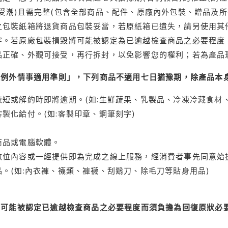
受潮)且需完整(包含全部商品、配件、原廠內外包裝、贈品及所
之包裝紙箱將退貨商品包裝妥當，若原紙箱已遺失，請另使用其
字。若原廠包裝損毀將可能被認定為已逾越檢查商品之必要程度，
品正確、外觀可接受，再行拆封，以免影響您的權利；若為產品
理例外情事適用準則」，下列商品不適用七日猶豫期，除產品本
短或解約時即將逾期。(如:生鮮蔬果、乳製品、冷凍冷藏食材、
製化給付。(如:客製印章、鋼筆刻字)
商品或電腦軟體。
位內容或一經提供即為完成之線上服務，經消費者事先同意始提
。(如:內衣褲、襪類、褲襪、刮鬍刀、除毛刀等貼身用品)
可能被認定已逾越檢查商品之必要程度而須負擔為回復原狀必要