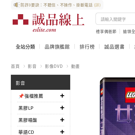
防詐3要訣：不聽信、不操作、掛斷電話
(詳)
禮享偶爸節
搶領全
全站分類
品牌旗艦館
排行榜
誠品選書
首頁
影音
影像DVD
動畫
影音
📌強檔推薦
黑膠LP
黑膠唱盤
華語CD