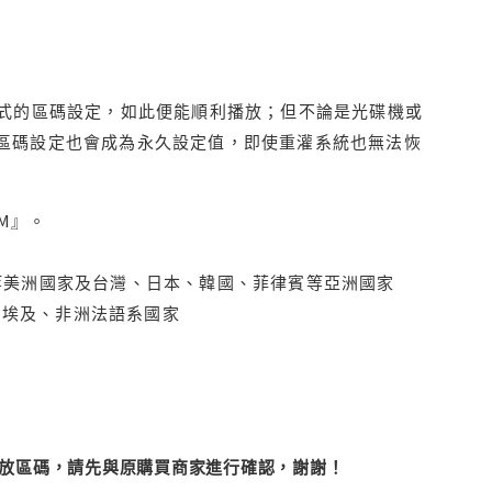
程式的區碼設定，如此便能順利播放；但不論是光碟機或
D區碼設定也會成為永久設定值，即使重灌系統也無法恢
M』。
拿大、墨西哥等美洲國家及台灣、日本、韓國、菲律賓等亞洲國家
俄羅斯、埃及、非洲法語系國家
改播放區碼，請先與原購買商家進行確認，謝謝！