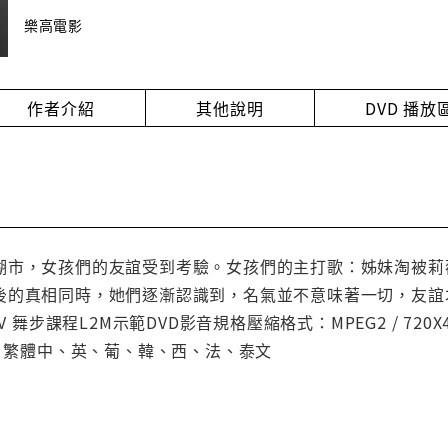
樂高電影
作者介紹
其他說明
DVD 播
湖市，女孩們的友誼受到考驗。女孩們的主打歌：姊妹淘被莉
的真相同時，她們逐漸認識到，名氣並不意味著一切，友誼才是
 舞步課程L2M示範DVD影音規格壓縮格式：MPEG2 / 720X48
幕：繁體中、英、葡、韓、西、法、泰文