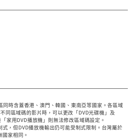
第3區同時含蓋香港、澳門、韓國、東南亞等國家。各區域
放不同區域碼的影片時，可以更改「DVD光碟機」及
般「家用DVD播放機」則無法修改區域碼設定。
種制式，但DVD播放機輸出仍可能受制式限制。台灣屬於
洲國家相同。