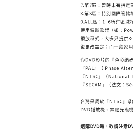
7.第7區：暫時未有指定
8.第8區：特別國際管
9.ALL區：1~6所有區
使用電腦軟體（如：Po
播放程式，大多只提供3
復更改設定；而一般家
◎DVD影片的『色彩編碼
『PAL』（ Phase Al
『NTSC』（Nationa
『SECAM』（法文：Séq
台灣是屬於『NTSC』
DVD播放機、電腦光碟機
選購DVD時，敬請注意