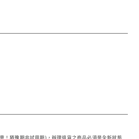
注意！猶豫期非試用期)，辦理退貨之商品必須是全新狀態