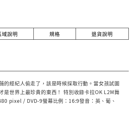
放區域說明
規格
退貨說明
薇的經紀人偷走了，該是時候採取行動。當女孩試圖
世界上最珍貴的東西！ 特別收錄卡拉OK L2M舞
0 pixel / DVD-9螢幕比例：16:9發音：英、葡、