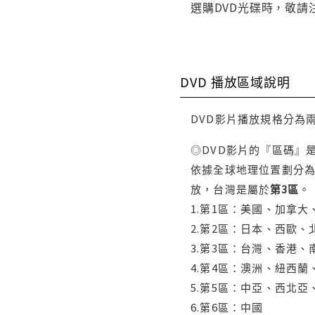
選購DVD光碟時，敬請
DVD 播放區域說明
DVD影片播放規格分為
◎DVD影片的『區碼』
依據全球地理位置劃分為
放，台灣是屬於
第3區
。
1.第1區：美國、加拿
2.第2區：日本、西歐
3.第3區：台灣、香港
4.第4區：澳洲、紐西
5.第5區：中亞、西北
6.第6區：中國