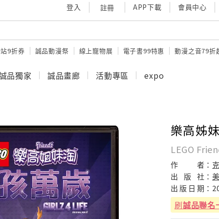
登入
APP下載
會員中心
註冊
站9折券
誠品動漫祭
線上寵物展
電子書99特惠
動漫之音79折
誠品獨家
誠品畫廊
活動專區
expo
樂高姊妹
LEGO Friend
作
者：
出
版
社：
出
版
日
期：
2
刷
誠品聯名