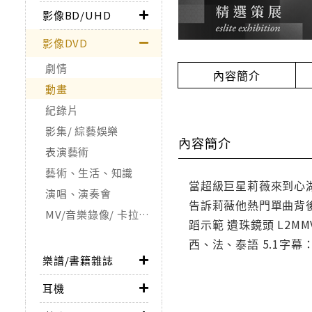
影像BD/UHD
影像DVD
劇情
內容簡介
動畫
紀錄片
影集/ 綜藝娛樂
內容簡介
表演藝術
藝術、生活、知識
當超級巨星莉薇來到心
演唱、演奏會
告訴莉薇他熱門單曲背後
MV/音樂錄像/ 卡拉OK
蹈示範 遺珠鏡頭 L2MMV
西、法、泰語 5.1字
樂譜/書籍雜誌
耳機