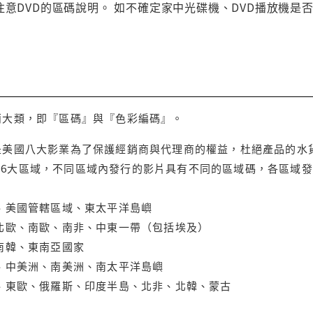
注意DVD的區碼說明。 如不確定家中光碟機、DVD播放機是
兩大類，即『區碼』與『色彩編碼』。
是美國八大影業為了保護經銷商與代理商的權益，杜絕產品的水
6大區域，不同區域內發行的影片具有不同的區域碼，各區域發
大、美國管轄區域、東太平洋島嶼
、北歐、南歐、南非、中東一帶（包括埃及）
、南韓、東南亞國家
蘭、中美洲、南美洲、南太平洋島嶼
亞、東歐、俄羅斯、印度半島、北非、北韓、蒙古