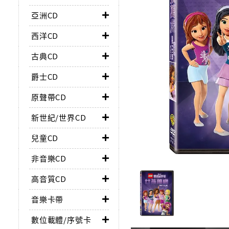
亞洲CD
西洋CD
古典CD
爵士CD
原聲帶CD
新世紀/世界CD
兒童CD
非音樂CD
高音質CD
音樂卡帶
數位載體/序號卡