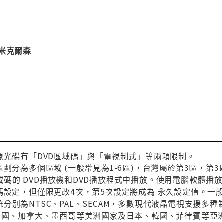
米克爾森
像光碟有「DVD區域碼」與「電視制式」等兩項限制。
區劃分為多個區域 (一般常見為1-6區)，台灣屬於第3區，
碼的 DVD播放機和DVD播放程式中播放。使用電腦軟體播
碼設定，但僅限更改4次，第5次設定將成為 永久設定值。一
分別為NTSC、PAL、SECAM，多數現代液晶電視支援多
與美國、加拿大、墨西哥等美洲國家及日本、韓國、菲律賓等亞