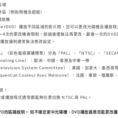
區域
轄地區（例如飛機及遊艇）
域播放機
werDVD）播放不同區域的影片時，您可以更改光碟機及播放
～4次的更改機會限制，超過後便無法再更改，最後一次的DV
用播放器則通常無法修改設定。
』（彩色電視廣播標準）分為『PAL』、『NTSC』、『SECA
ternating Line） ：歐洲、中國、香港及中東一帶
l Television System Committee）：美國、加
uential Couleur Avec Mémoire）：法國、東歐、
系統。
或播放程式通常都能夠任意切換 NTSC 與 PAL。
DVD的區碼說明。 如不確定家中光碟機、DVD播放器是否能更