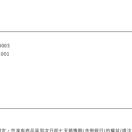
0005
1001
定，您享有商品貨到次日起七天猶豫期(含例假日)的權益(請