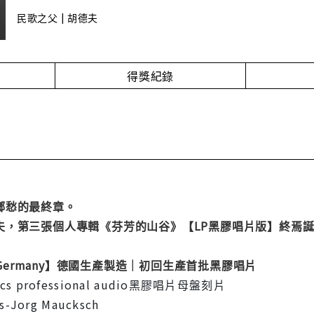
民歌之父 | 胡德夫
得獎紀錄
鄉愁的最終章。
夫，第三張個人專輯《芬芳的山谷》【LP黑膠唱片版】終焉
n Germany】德國生產製造｜初回生產首批黑膠唱片
ics professional audio黑膠唱片母盤刻片
org Maucksch