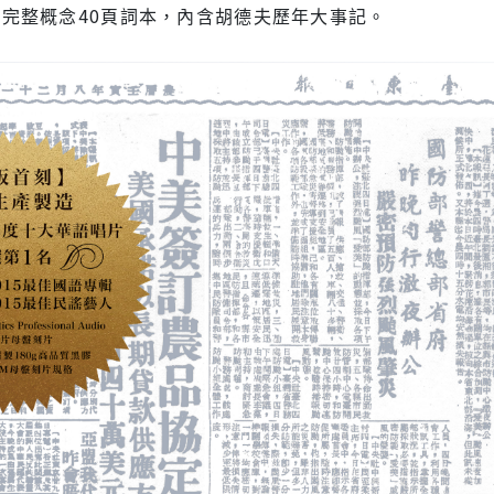
裝訂完整概念40頁詞本，內含胡德夫歷年大事記。