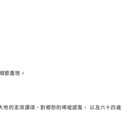
音細節重現。
對大地的澎湃讚頌、對郷愁的唏噓感傷， 以及六十四歲