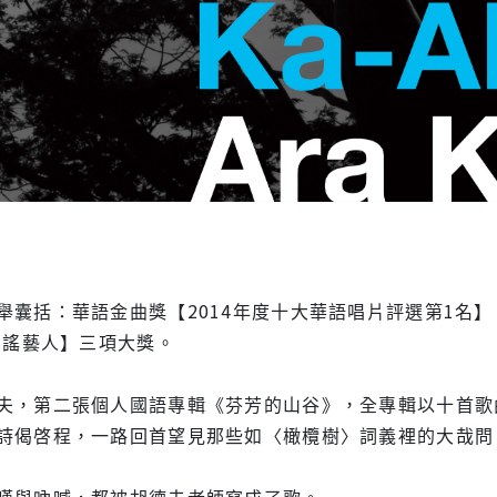
舉囊括：華語金曲獎【2014年度十大華語唱片評選第1名】
民謠藝人】三項大獎。
夫，第二張個人國語專輯《芬芳的山谷》，全專輯以十首歌
詩偈啓程，一路回首望見那些如〈橄欖樹〉詞義裡的大哉問
嘆與吶喊，都被胡德夫老師寫成了歌。