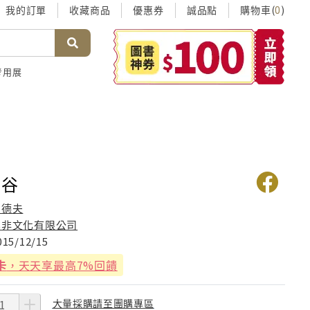
我的訂單
收藏商品
優惠券
誠品點
購物車(
)
0
考用展
山谷
胡德夫
無非文化有限公司
015/12/15
卡
，天天享最高7%回饋
大量採購請至團購專區