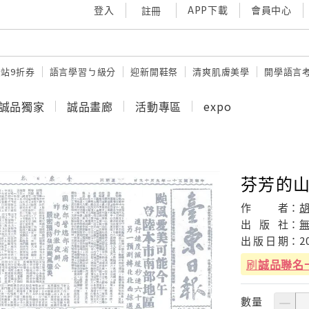
登入
APP下載
會員中心
註冊
站9折券
語言學習ㄅ級分
迎新開鞋祭
清爽肌膚美學
開學語言
誠品獨家
誠品畫廊
活動專區
expo
芬芳的
作
者：
出
版
社：
出
版
日
期：
2
刷
誠品聯名
數量