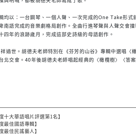
輯均以：一台鋼琴、一個人聲、一次完成的One Take形
卑南語完成的音樂劇格局創作。全曲行進琴聲與人聲交會撞
十四年的浪跡歲月，完成這部史詩級的母語創作。
李泰祥過世。胡德夫老師特別在《芬芳的山谷》專輯中選唱〈
台北交會。40年後胡德夫老師唱起經典的〈橄欖樹〉〈答
年度十大華語唱片評選第1名】
年度最佳國語專輯】
年度最佳民謠藝人】