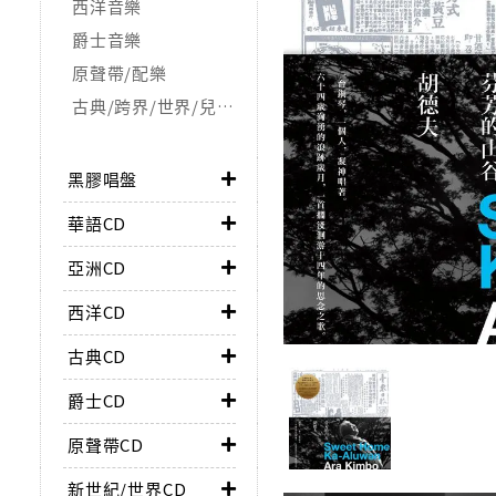
西洋音樂
爵士音樂
原聲帶/配樂
古典/跨界/世界/兒童/非音樂類
黑膠唱盤
華語CD
亞洲CD
西洋CD
古典CD
爵士CD
原聲帶CD
新世紀/世界CD