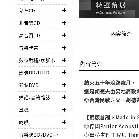
兒童CD
非音樂CD
內容簡介
高音質CD
音樂卡帶
數位載體/序號卡
內容簡介
影像BD/UHD
結束五十年浪跡歲月，
影像DVD
這是胡德夫由異地高歌
樂譜/書籍雜誌
◎台灣民歌之父．胡德
耳機
【頭版首刻。Made i
喇叭
◎德國Pauler Acoust
◎母帶處理工程師 Hans-J
音樂類BD/DVD-AUDIO