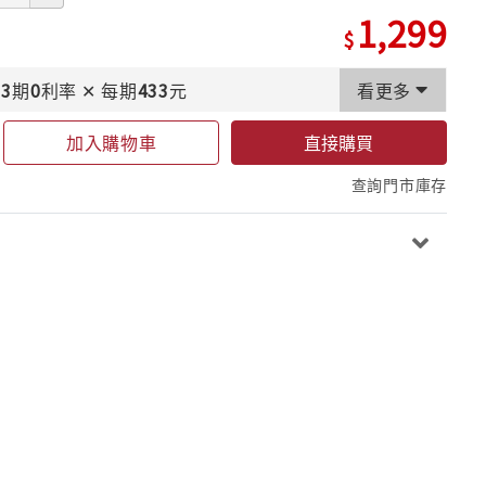
1,299
3
期
0
利率
✕
每期
433
元
看更多
加入購物車
直接購買
查詢門市庫存