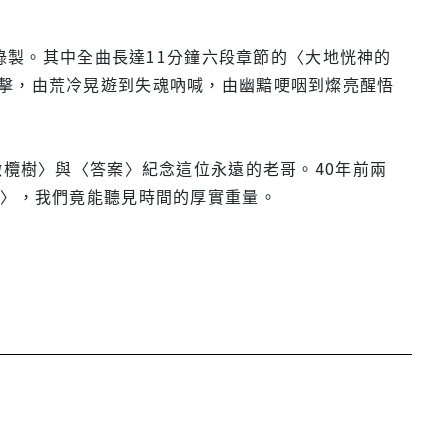
式錄製。其中全曲長達11分鐘六段章節的〈大地恍神的
擊，由荒冷晃遊到失魂吶喊，由幽黯哽咽到燦亮醒悟
橄欖樹〉與〈答案〉紀念這位永遠的老哥。40年前兩
案〉，我們竟能聽見時間的厚實重量。