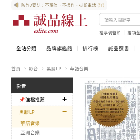
防詐3要訣：不聽信、不操作、掛斷電話
(詳)
禮享偶爸節
搶領全
全站分類
品牌旗艦館
排行榜
誠品選書
首頁
影音
黑膠LP
華語音樂
影音
📌強檔推薦
黑膠LP
華語音樂
亞洲音樂