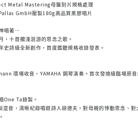
t Metal Mastering母盤刻片規格處理
llas GmbH壓製180g高品質黑膠唱片
神唱著…
月，十首擱淺洄游的思念之歌。
年史詩級全新創作，首度鑑聽規格收錄發表。
eumann 環場收音，YAMAHA 鋼琴演奏。首次發燒級臨場原
One Ta錄製。
母帶錄製混音，清晰紀錄唱遊詩人胡德夫，對母親的悸動思念、
。