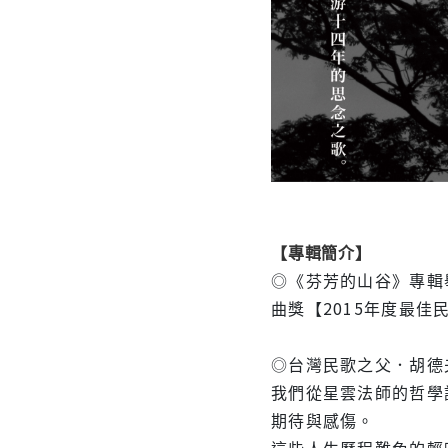
【專輯簡介】
◎《芬芳的山谷》專輯
曲獎【2015年度最佳
◎台灣民歌之父．胡德
我們從星雲法師的哲學
期待與感傷。
這些人生歷程難免的輕