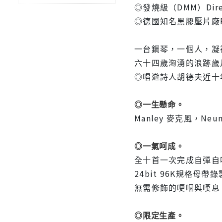
◎發燒級（DMM）Direc
◎德國知名黑膠壓片廠Pa
一台鋼琴，一個人，凝
六十四歲洶湧的浪跡歲
◎唱遊詩人胡德夫近十
◎一生懸命。
Manley 麥克風，N
◎一氣呵成。
全十首一次完成自彈自唱
24bit 96K規格
無需修飾的哽咽與嘆息
◎限定生產。