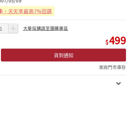
007/05/09
卡
，天天享最高7%回饋
大量採購請至團購專區
499
貨到通知
查詢門市庫存