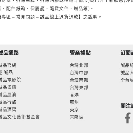
袋、配件紙箱、保麗龍、隨貨文件、贈品等)。
服專區→常見問題→誠品線上退貨退款】之說明。
誠品通路
營業據點
訂閱
誠品官網
台灣北部
誠品
迷
誠品
台灣中部
誠品
誠品電影院
台灣南部
全台
誠品畫廊
台灣東部
誠品展演
香港
誠品行旅
蘇州
關注
誠品酒窖
東京
誠品文化藝術基金會
吉隆坡