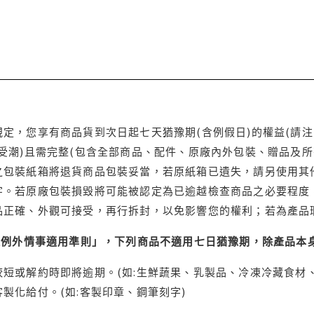
定，您享有商品貨到次日起七天猶豫期(含例假日)的權益(請
受潮)且需完整(包含全部商品、配件、原廠內外包裝、贈品及所
之包裝紙箱將退貨商品包裝妥當，若原紙箱已遺失，請另使用其
字。若原廠包裝損毀將可能被認定為已逾越檢查商品之必要程度，
品正確、外觀可接受，再行拆封，以免影響您的權利；若為產品
理例外情事適用準則」，下列商品不適用七日猶豫期，除產品本
短或解約時即將逾期。(如:生鮮蔬果、乳製品、冷凍冷藏食材、
製化給付。(如:客製印章、鋼筆刻字)