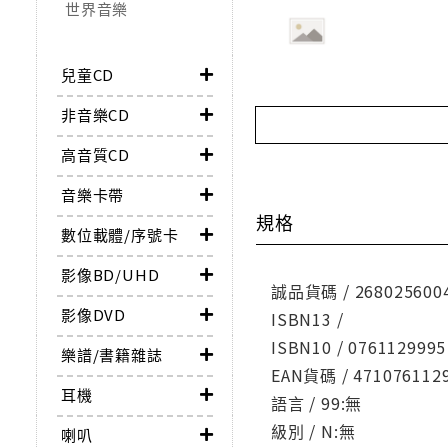
世界音樂
兒童CD
非音樂CD
高音質CD
音樂卡帶
規格
數位載體/序號卡
影像BD/UHD
誠品貨碼 / 268025600
影像DVD
ISBN13 /
ISBN10 / 0761129995
樂譜/書籍雜誌
EAN貨碼 / 471076112
耳機
語言 / 99:無
級別 / N:無
喇叭