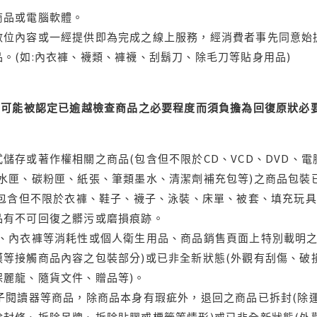
商品或電腦軟體。
位內容或一經提供即為完成之線上服務，經消費者事先同意始提
。(如:內衣褲、襪類、褲襪、刮鬍刀、除毛刀等貼身用品)
可能被認定已逾越檢查商品之必要程度而須負擔為回復原狀必要
儲存或著作權相關之商品(包含但不限於CD、VCD、DVD、電
水匣、碳粉匣、紙張、筆類墨水、清潔劑補充包等)之商品包裝已
(包含但不限於衣褲、鞋子、襪子、泳裝、床單、被套、填充玩具
品有不可回復之髒污或磨損痕跡。
品、內衣褲等消耗性或個人衛生用品、商品銷售頁面上特別載明之
等接觸商品內容之包裝部分)或已非全新狀態(外觀有刮傷、破
保麗龍、隨貨文件、贈品等)。
電子閱讀器等商品，除商品本身有瑕疵外，退回之商品已拆封(除
封條、拆除吊牌、拆除貼膠或標籤等情形)或已非全新狀態(外