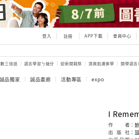
登入
APP下載
會員中心
註冊
點數三倍送
語言學習ㄅ級分
迎新開鞋祭
清爽肌膚美學
開學語言
誠品獨家
誠品畫廊
活動專區
expo
I Remem
作
者：
出
版
社：