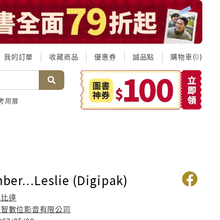
我的訂單
收藏商品
優惠券
誠品點
購物車(
)
0
考用展
ber...Leslie (Digipak)
鮑比達
彗智數位影音有限公司