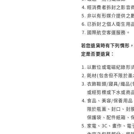
經消費者拆封之影音
非以有形媒介提供之數
已拆封之個人衛生用品
國際航空客運服務。
若您退貨時有下列情形，
定是否要退貨：
以數位或電磁紀錄形式
耗材(包含但不限於墨
衣飾鞋類/寢具/織品
或經剪標或下水或商
食品、美容/保養用
限於瓶蓋、封口、封膜
保護袋、配件紙箱、
家電、3C、畫作、
內容之包裝部分、移除