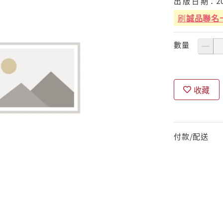
出
版
日
期：
2
刷
誠品聯名
數量
收藏
付款/配送