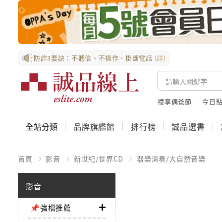
防詐3要訣：不聽信、不操作、掛斷電話
(詳)
禮享偶爸節
今日
全站分類
品牌旗艦館
排行榜
誠品選書
首頁
影音
新世紀/世界CD
器樂演奏/大自然音樂
影音
📌強檔推薦