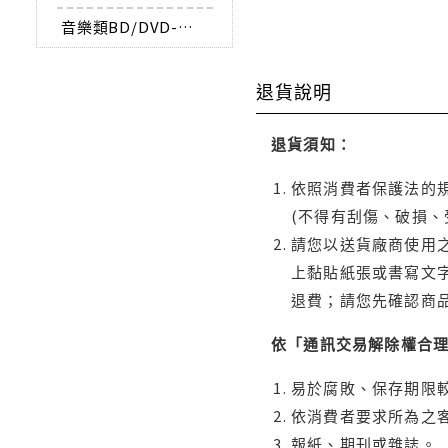
音樂類BD/DVD-AUDIO
退貨說明
退貨須知：
依照消費者保護法的規
(不得有刮傷、破損、
請您以送貨廠商使用
上黏貼紙張或書寫文
退費；請您先確認商
依「通訊交易解除權合
易於腐敗、保存期限較
依消費者要求所為之客
報紙、期刊或雜誌。