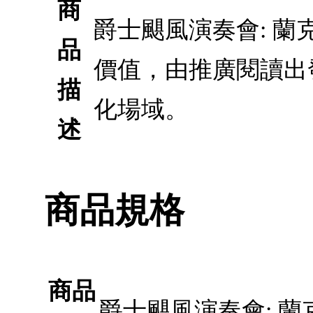
商
爵士颶風演奏會: 
品
價值，由推廣閱讀出
描
化場域。
述
商品規格
商品
爵士颶風演奏會: 蘭