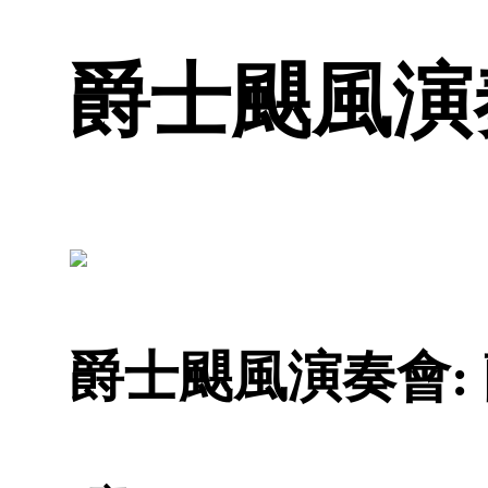
爵士颶風演奏
爵士颶風演奏會: