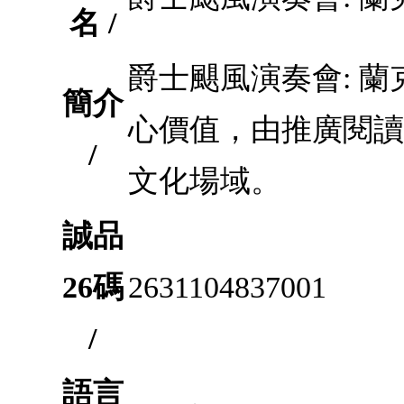
名 /
爵士颶風演奏會: 
簡介
心價值，由推廣閱讀
/
文化場域。
誠品
26碼
2631104837001
/
語言