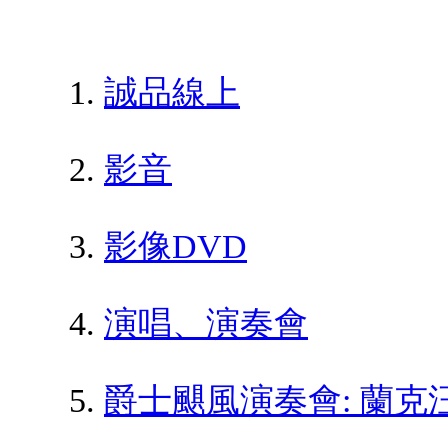
誠品線上
影音
影像DVD
演唱、演奏會
爵士颶風演奏會: 蘭克