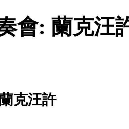
會: 蘭克汪許
 蘭克汪許