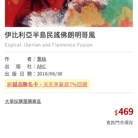
伊比利亞半島民謠佛朗明哥風
Espiral: Iberian and Flamenco Fusion
作
者：
喬絲
出
版
社：
ARC
出
版
日
期：
2016/06/30
刷
誠品聯名卡
，天天享最高7%回饋
大量採購團購專區
469
查詢門市庫存