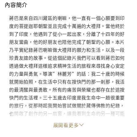
內容簡介
蔣巴是來自四川藏區的喇嘛，他一直有一個心願要到印
度的菩提迦耶朝聖並且完成十萬遍的大禮拜。當他終於
到了印度，他遇到了從小一起出家，分離了十四年的好
朋友當曲，他的好朋友也陪他完成了朝聖的心願。本片
乃平實紀錄蔣巴喇嘛做大禮拜的願力和生活，以及一段
珍貴友誼的故事。從這個記錄片我們可以看到蔣巴如何
透過做大禮拜這樣追求精神生活的旅程來尋找身心安定
的力量與勇氣。導演”林麗芳”的話：我二十歲的時候
就開始拍照，在生活中只有在按快門的那一剎那，我活
的最清醒與最勇敢。所有的痛苦與榮耀也都存在於這按
快門的生活裡。三十五歲去印度是我生命中一趟很重要
的旅行，從那時起我開始嘗試做關於藏傳佛教的紀錄，
也開啟了創作的另一扇窗，讓我看到生命的另一種可能
性。
展開看更多