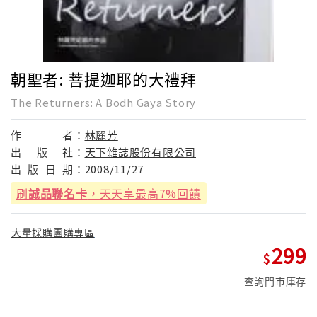
朝聖者: 菩提迦耶的大禮拜
The Returners: A Bodh Gaya Story
作
者：
林麗芳
出
版
社：
天下雜誌股份有限公司
出
版
日
期：
2008/11/27
刷
誠品聯名卡
，天天享最高7%回饋
大量採購團購專區
299
查詢門市庫存