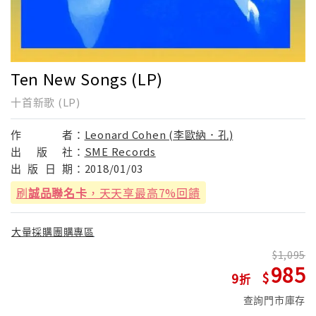
Ten New Songs (LP)
十首新歌 (LP)
作
者：
Leonard Cohen (李歐納．孔)
出
版
社：
SME Records
出
版
日
期：
2018/01/03
刷
誠品聯名卡
，天天享最高7%回饋
大量採購團購專區
1,095
985
9
查詢門市庫存