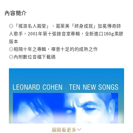
內容簡介
◎「搖滾名人殿堂」、葛萊美「終身成就」加冕傳奇詩
人歌手，2001年第十張錄音室專輯，全新進口180g黑膠
版本
◎相隔十年之專輯，禪意十足的的成熟之作
◎內附數位音檔下載碼
展開看更多