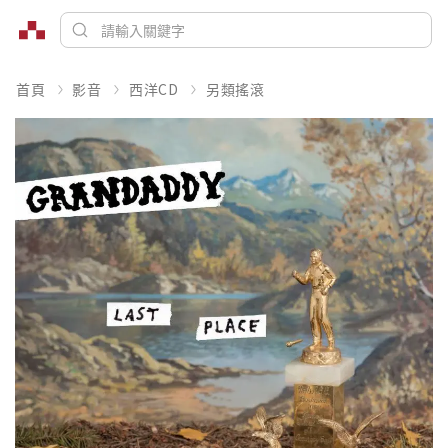
首頁
影音
西洋CD
另類搖滾