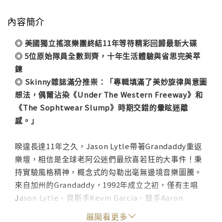
內容簡介
◎ 美國獨立搖滾樂團終結11年等待精彩回歸最新大碟
◎ 5位原始隊員全數到齊，十年生活體驗與省思完美萃
鍊
◎ Skinny雜誌滿分推崇：「專輯填滿了美妙旋律與意圖
想法，偶爾沾染《Under The Western Freeway》和
《The Sophtwear Slump》時期交錯的暈眩迷離
感。」
睽違長達11年之久，Jason Lytle帶著Grandaddy重返
樂壇，相信是全球老阿公迷們最欣喜若狂的大事件！秉
持實驗風格精神，概念式的勾勒出毫無邊境音樂圖騰。
來自加州的Grandaddy，1992年成立之初，僅有主唱
Jason Lytle、貝斯手Kevin Garcia、鼓手Aaron
Burtch簡單三人隊形，1995年加入吉他手Jim
展開看更多