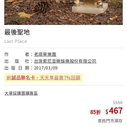
最後聖地
Last Place
作
者：
老頑童樂團
出
版
社：
台灣索尼音樂娛樂股份有限公司
出
版
日
期：
2017/03/09
刷
誠品聯名卡
，天天享最高7%回饋
大量採購團購專區
550
467
85
查詢門市庫存