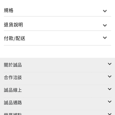
Fairchild與鍵盤手Tim Dryden，憑藉《Under The
Western Freeway》獲得英國獨立名廠V2青睞，開始
規格
企劃將Grandaddy推往國際市場。
退貨說明
集結先前兩張獨立發行EP而成的精選《The Broken
Down Comforter Collection》，引起傳媒一致好評、
付款/配送
樂迷高度肯定，自此期盼中的《The Sophtwear
Slump》於2000年正式發表，揉合迷幻/太空音樂/低傳
真/電子特效輔佐，讓這組美國部隊，成功征服英國本土
並佔有一席之地。2003年的《Sumday》，更衣錦還鄉
關於誠品
擠進全美流行專輯榜之列。2006年登記美國獨立榜
Top10、英國獨立報滿分推崇的《Just Like The
合作洽談
Fambly Cat》作品發行之後，卻無預警宣布樂團解散，
讓樂迷感到錯愕與不捨。Jason隨後推出多張個人單飛
誠品線上
作品，2009年偕同Grandaddy老夥伴Aaron Burtch+獨
立樂團Earlimart的Aaron Espinoza和Ariana
誠品通路
Murray，另起Admiral Radley爐灶闖蕩樂壇。陸續加
入M. Ward、Sage Francis等才子專輯幕後陣容、製作
營業據點