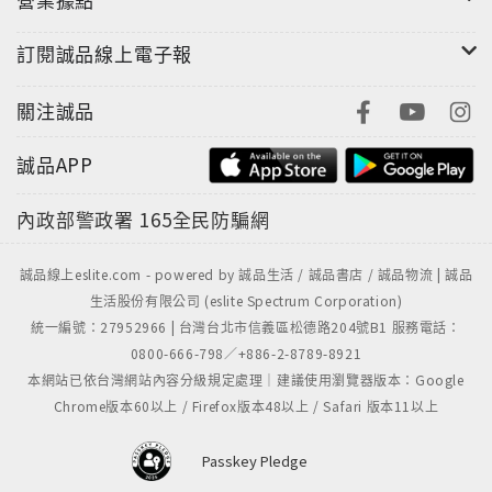
Band Of Horses的專輯，交出一張忙碌且漂亮的成績
訂閱誠品線上電子報
單！
關注誠品
2012年Grandaddy重組，5位原始隊員回歸，以數場演
出當暖身，找回昔日的默契。直到2015年底，
誠品APP
Grandaddy決定進錄音室錄製全新創作，彙整這些日子
各自忙碌的體驗與省思。加盟曾擔綱U2、Adele等經典
內政部警政署
165全民防騙網
專輯幕後功臣、身擁6座葛萊美肯定的Danger Mouse自
設30th Century Records廠牌旗下推出全新大碟
誠品線上eslite.com - powered by 誠品生活 / 誠品書店 / 誠品物流 | 誠品
《Last Place》，儘管觸及了未來、時空旅程的想像空
生活股份有限公司 (eslite Spectrum Corporation)
間，總是瀰漫著一股鄉愁之情，同時呈現樂團有史以來
統一編號：27952966 | 台灣台北市信義區松德路204號B1 服務電話：
最為憂鬱深沉的作品，嘲諷那些美好事物假面的〈Way
0800-666-798／+886-2-8789-8921
We Won’t〉、不斷重演希望夢碎場景的〈Brush
本網站已依台灣網站內容分級規定處理｜建議使用瀏覽器版本：Google
With The Wild〉、心痛之歌〈Evermore〉等等，事
Chrome版本60以上 / Firefox版本48以上 / Safari 版本11以上
發於Jason失敗的婚姻，藉由樂團的重建，支撐住人生
前行的動力。
Passkey Pledge