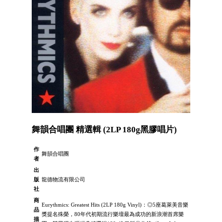
舞韻合唱團 精選輯 (2LP 180g黑膠唱片)
作
舞韻合唱團
者
出
版
龍德物流有限公司
社
商
Eurythmics: Greatest Hits (2LP 180g Vinyl)：◎5座葛萊美音樂
品
獎提名殊榮，80年代初期流行樂壇最為成功的新浪潮首席樂
描