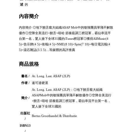
述
的
內容簡介
內容簡介 ◎地下饒舌龐大組織A$AP Mob中的嗆辣團員單飛不解散
優作◎空降全美流行+饒舌+嘻哈 節奏藍調三榜冠軍，霸佔串流平
台第一名，驚人搶下全球31國的iTunes榜冠軍◎獲得AllMusic(4
5)+告示牌(4 5)+衛報(4 5)+NME(8 10)+Spin(7 10)+每日電訊報(4
5)+滾石雜誌(3.5 5)…等媒體的高評推薦
商品規格
書名 /
At. Long. Last. A$AP (2LP)
作者 /
速可達硬漢
At. Long. Last. A$AP (2LP)：◎地下饒舌龐大組織
A$APMob中的嗆辣團員單飛不解散優作◎空降全美流行
簡介 /
+饒舌+嘻哈 節奏藍調三榜冠軍，霸佔串流平台第一名，
驚人搶下全球31國的
出版社
Bertus Groothandel & Distributie
/
ISBN13
/