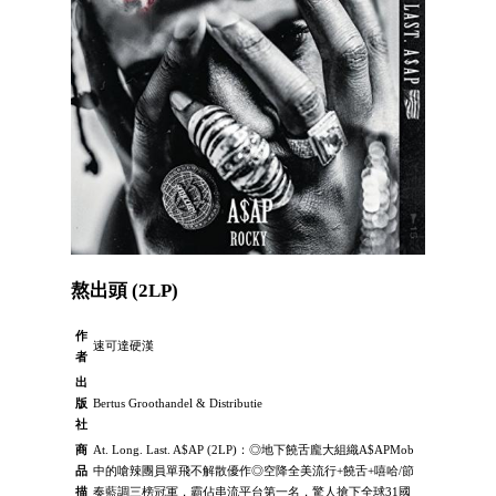
熬出頭 (2LP)
作
速可達硬漢
者
出
版
Bertus Groothandel & Distributie
社
商
At. Long. Last. A$AP (2LP)：◎地下饒舌龐大組織A$APMob
品
中的嗆辣團員單飛不解散優作◎空降全美流行+饒舌+嘻哈/節
描
奏藍調三榜冠軍，霸佔串流平台第一名，驚人搶下全球31國