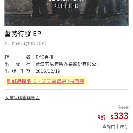
蓄勢待發 EP
All the Lights (EP)
作
者：
BYE男孩
出
版
社：
台灣索尼音樂娛樂股份有限公司
出
版
日
期：
2016/12/19
刷
誠品聯名卡
，天天享最高7%回饋
大量採購團購專區
370
333
9
查詢門市庫存