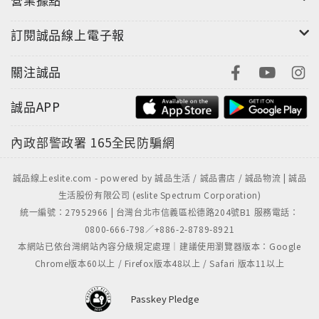
Liles+Hot Chelle Rae的Dan Book和Alexei Misoul等
訂閱誠品線上電子報
明星共通寫歌。首波開場主打〈Model〉在中版電子搖
滾曲式中散發墜入情網的浪漫氛圍；第二波攻榜抒情單
關注誠品
曲〈When I'm Gone〉順暢的節奏耐聽十足，揮別往日
戀情，勇敢面對人生道路上的全新挑戰。極富正面能量
誠品APP
的〈I Won't Stop〉要我們別在乎別人目光，無畏無懼
打造屬於自己美好未來；〈Suitcase〉娓娓唱出遠距離
內政部警政署
165全民防騙網
愛情心中的掙扎與拉扯。曲末的〈Radiate〉不僅回應
序曲〈Model〉的戀愛頻率，同時也是EP名《All The
誠品線上eslite.com - powered by 誠品生活 / 誠品書店 / 誠品物流 | 誠品
Lights》的靈感來源。六首優質歌曲足以證明Before
生活股份有限公司 (eslite Spectrum Corporation)
You Exit三個大男孩不凡魅力！Before You Exit 將於
統一編號：27952966 | 台灣台北市信義區松德路204號B1 服務電話：
2017年2月27日首度登台演出，請粉絲務必把握與男孩
0800-666-798／+886-2-8789-8921
們近距離接觸的機會！
本網站已依台灣網站內容分級規定處理｜建議使用瀏覽器版本：Google
Chrome版本60以上 / Firefox版本48以上 / Safari 版本11以上
Passkey Pledge