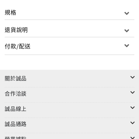
盤、二哥Riley(21歲)專司主唱、小弟Toby(18歲)則是
吉他彈奏的箇中好手。2009年獨立發行首張EP《A
規格
Short Story Long》後即加入龐克搖滾樂團All Time
Low的巡演行列擔任暖場嘉賓。就在知名度漸開之際，
退貨說明
順勢推出第二張EP《Letting Go》滿足樂迷的期待。
2011年秋天Before You Exit展開屬於他們自己的巡演
付款/配送
「The Next Big Thing Tour」。2012年Before You
Exit報名參加美國The X Factor徵選，雖然成功入圍，
卻發覺與節目理念不合而主動退出比賽，決定靠著BYE
式的搖滾精神高歌自己的創作闖蕩樂壇。Before You
關於誠品
Exit陸續受邀擔任Fifth Harmony、Olly Murs、Cody
Simpson等國際當紅團體及藝人的暖場樂團，巡演足跡
合作洽談
亦擴展至亞洲，2015年獲得RCA Records青睞獲得一只
合約，青春無敵的流行搖滾能量蓄勢待發，即將帶給樂
誠品線上
壇意想不到的震撼！全新迷你專輯《All The Lights》
由大哥Connor肩負起大部分的製作重任，同時邀請All
誠品通路
Time Low的Alex Gaskarth+Fall Out Boy的Patrick
Stump+Love And Theft的 Stephen Barker
營業據點