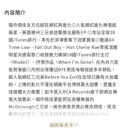
內容簡介
唱作俱佳全方位超狂網紅再進化◎人氣網紅進化樂壇超
級星，美國佛州三兄弟逆襲推出最新EP ◎攻佔全球28
國iTunes排行、率先於菲律賓奪下冠軍寶座◎邀請All
Time Low、Fall Out Boy、Hot Chelle Rae等搖滾團
明星共通寫歌◎收錄魅力橫掃16國iTunes排行主打
〈Model〉、抒情作品〈When I'm Gone〉在內共六首
氣勢單曲◎內附台灣獨佔BYE男孩海報經過多年耕耘，
超人氣網紅三兄弟Before You Exit在全球已擁有大批鐵
粉，上傳的影片不僅在網路平台博得廣大迴響，更獲全
球媒體大力推薦；如今簽入RCA Records旗下即將在樂
壇大放異彩。唱作俱佳更能把玩各種樂器的
McDonough三兄弟，擁有偶像男團必備高顏值、搖滾
樂團的超實力！來自美國佛羅里達州的Before You
Exit，成員分別為大哥Connor(23歲)負責主奏鋼琴/鍵
展開看更多