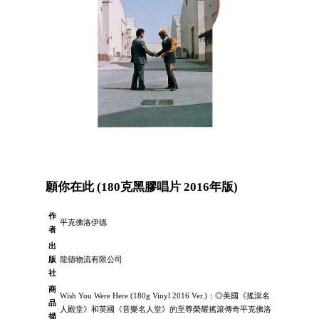
願你在此 (180克黑膠唱片 2016年版)
作
平克佛洛伊德
者
出
版
龍德物流有限公司
社
商
Wish You Were Here (180g Vinyl 2016 Ver.)：◎美國《搖滾名
品
人殿堂》和英國《音樂名人堂》的至尊榮耀搖滾傳奇平克佛洛
描