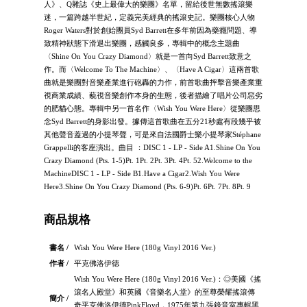
人》、Q雜誌《史上最偉大的樂團》名單，留給後世無數搖滾樂
迷，一篇跨越半世紀，定義完美經典的搖滾史記。樂團核心人物
Roger Waters對於創始團員Syd Barrett在多年前因為藥癮問題、導
致精神狀態下滑退出樂團，感觸良多，專輯中的概念主題曲
〈Shine On You Crazy Diamond〉就是一首向Syd Barrett致意之
作。而〈Welcome To The Machine〉、〈Have A Cigar〉這兩首歌
曲就是樂團對音樂產業進行砲轟的力作，前首歌曲抨擊音樂產業重
視商業成績、藐視音樂創作本身的生態，後者描繪了唱片公司惡劣
的肥貓心態。專輯中另一首名作〈Wish You Were Here〉從樂團思
念Syd Barrett的身影出發。據傳這首歌曲在五分21秒處有段幾乎被
其他聲音蓋過的小提琴聲，可是來自法國爵士樂小提琴家Stéphane
Grappelli的客座演出。曲目 ：DISC 1 - LP - Side A1.Shine On You
Crazy Diamond (Pts. 1-5)Pt. 1Pt. 2Pt. 3Pt. 4Pt. 52.Welcome to the
MachineDISC 1 - LP - Side B1.Have a Cigar2.Wish You Were
Here3.Shine On You Crazy Diamond (Pts. 6-9)Pt. 6Pt. 7Pt. 8Pt. 9
商品規格
書名 /
Wish You Were Here (180g Vinyl 2016 Ver.)
作者 /
平克佛洛伊德
Wish You Were Here (180g Vinyl 2016 Ver.)：◎美國《搖
滾名人殿堂》和英國《音樂名人堂》的至尊榮耀搖滾傳
簡介 /
奇平克佛洛伊德PinkFloyd，1975年第九張錄音室專輯黑