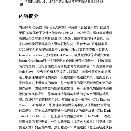
伊德PinkFloyd，1975年第九張錄音室專輯黑膠版◎全球
述
內容簡介
內容簡介 ◎美國《搖滾名人殿堂》和英國《音樂名人堂》的至尊
榮耀 搖滾傳奇平克佛洛伊德Pink Floyd，1975年第九張錄音室專輯
黑膠版◎全球累積銷售超過1300萬張，樂團首張同時稱霸英、美
流行專輯榜冠軍經典◎入選滾石雜誌史上最偉大500張專輯名單
◎2016年全新黑膠珍藏版本，由Pink Floyd葛萊美獎御用製作人
James Guthrie&amp;錄音師Joel Plante，以及世界級母帶製作大師
Bernie Grundman聯手使用樂團原始類比母帶重新製作，180g黑膠
高品質壓製，音質全面提升更添搖滾傳奇收藏價值「平克佛洛伊德
Pink Floyd」整合迷幻和太空搖滾，將實驗、敘事性豐富的前衛搖
滾，以及運用哲學性的詞藻，摸索出前衛搖滾的未來，進而造就了
流行音樂史上最偉大的傳奇，每一個世代的樂迷不斷地從他們的音
樂作品中，體驗到跨越時空的聽覺驚喜；每一個世代的樂團持續在
他們的音樂作品中，思考著搖滾樂所能創造的想像空間與情感共
鳴。自1967年組隊以來至2014年底的最後一張專輯《The Endless
River》，47年以來，平克佛洛伊德歷年專輯的全球累積銷售量超
過二億張，其中加總停留美國告示牌881週的傳世經典《The Dark
Side Of The Moon》、史上最偉大的概念專輯《The Wall》，都是
影響後輩的膜拜聖碟。分別入籍美國《搖滾名人殿堂》和英國《音
樂名人堂》的至尊榮耀、滾石雜誌和VH1頻道的《史上百組經典藝