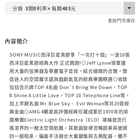
期
利率
每期
分期
3
0
✕
403
元
查詢門市庫存
內容簡介
SONY MUSIC西洋巨星黑膠季「一次打十個」一波10張
西洋巨星黑膠經典大作 正式開跑!◎Jeff Lynne領軍運
用大量的弦樂器及華麗電子音效，結合細緻的合聲，營
造迷人的空間層次感與戲劇氣氛的經典樂團精選◎收錄
包括告示牌TOP 4名曲 Don`t Bring Me Down，TOP
8 Shine A Little Love，TOP 10 Telephone Line等，
加上早期名曲 Mr. Blue Sky、 Evil Woman等共20首經
典金曲◎AMG 4顆星高評價經典珍藏成軍於1970年的英
國樂團Electric Light Orchestra（ELO）堪稱是流行
搖滾界的一艘太空領航艦。其歌曲旋律流暢甜美與披頭
四一脈相承，編曲手法融合大量鍵盤與古典配器，雖不