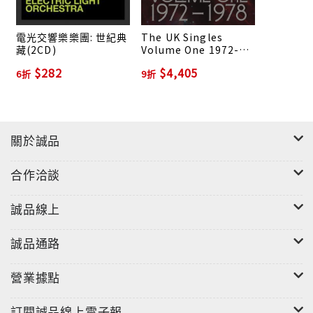
電光交響樂樂團: 世紀典
The UK Singles
藏(2CD)
Volume One 1972-
1978 (16LP/45 Rpm
$282
$4,405
6折
9折
Vinyl)
關於誠品
合作洽談
誠品線上
誠品通路
營業據點
訂閱誠品線上電子報