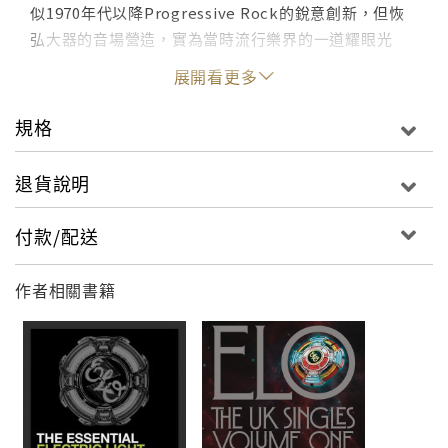
似1970年代以降Progressive Rock的銳意創新，但恢
弘大器的音場營造，實為當時流行樂界的一道耀眼光
芒。ELO的創作由前The Move樂團這位精通多樣樂器
展開看更多
的樂手兼製作人Roy Wood 以及吉他手Jeff Lynne所主
導。1970年代的全盛期在英國陸續發行了12張在商業與
規格
評論上皆獲佳評的專輯，並共有28首單曲打進英國的排
行榜，堪稱是1970年代最受歡迎的樂團之一。「All
退貨說明
Over The World : The Very Best Of Electric Light
Orchestra」收錄ELO歷年來最暢銷單曲，包括告示牌
付款/配送
TOP 4名曲 Don`t Bring Me Down，TOP 8 Shine A
Little Love，TOP 10 Telephone Line等，加上早期
作者相關書籍
名曲 Mr. Blue Sky、 Evil Woman等共20首經典金曲。
ELO雖不像滾石、披頭四這些英國樂團般享有盛名，但
他們的歌曲通俗卻不失深度，確有值得細細品味之處。
無論喜歡搖滾或是流行的樂迷，這班開往ELO音樂國度
的太空船邀您一同神遊