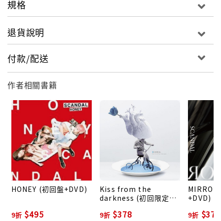
規格
《為什麼貓都叫不來》的主題曲「Morning sun」，及
自身世界巡演的紀錄電影主題曲「小小火燄」等共13
退貨說明
首！而2016年8月將成軍滿十週年的史坎朵也宣佈將為
新專輯再次展開巡演並於2016年6月11日於台北信義
付款/配送
ATT SHOW BOX開唱，要大家再次見證他們世界級的女
子搖滾實力！
作者相關書籍
音效選擇：PCM Stereo
系統規格：NTSC DVD5
螢幕比例：16：9
時間長度：20分鐘
區碼：3區
字幕：無
HONEY (初回盤+DVD)
Kiss from the
MIRRO
darkness (初回限定盤
+DVD)
+DVD)
$495
$378
$378
9折
9折
9折