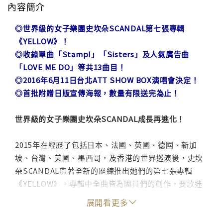
內容簡介
◎世界級的女子樂團史坎朵SCANDAL第七張專輯
《YELLOW》！
◎收錄單曲「Stamp!」「Sisters」及人氣廣告曲
「LOVE ME DO」等共13曲目！
◎2016年6月11日台北ATT SHOW BOX演唱會決定！
◎首批附贈日版宣傳海報，數量有限送完為止！
世界級的女子樂團史坎朵SCANDAL成長再進化！
2015年在經歷了包括日本、法國、英國、德國、新加
坡、台灣、美國、墨西哥，及香港的世界巡演後，史坎
朵SCANDAL帶著全新的歷練推出她們的第七張專輯
《YELLOW》。專輯中全曲皆為團員們的創作，要歌迷
們見識她們成長過後的嶄新音樂世界。除了先前發表過
展開看更多
的單曲「Stamp!」及「Sisters」之外，也收錄了做為
人氣零食廣告主題曲的新曲「LOVE ME DO」、電影