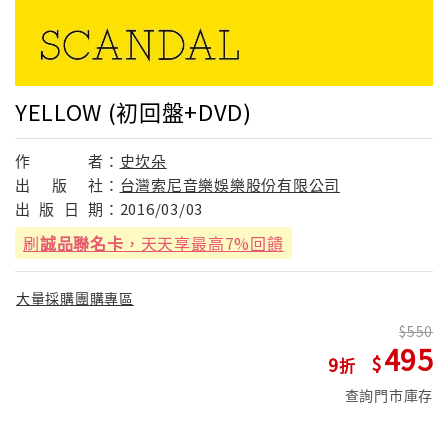
YELLOW (初回盤+DVD)
作
者：
史坎朵
出
版
社：
台灣索尼音樂娛樂股份有限公司
出
版
日
期：
2016/03/03
刷
誠品聯名卡
，天天享最高7%回饋
大量採購團購專區
550
495
9
查詢門市庫存