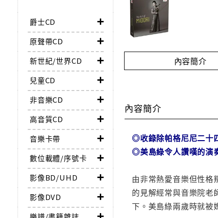
爵士CD
原聲帶CD
內容簡介
新世紀/世界CD
兒童CD
非音樂CD
內容簡介
高音質CD
◎收錄除帕格尼尼二十
音樂卡帶
◎美島綠令人讚嘆的演
數位載體/序號卡
影像BD/UHD
由非常熱愛音樂但性格
的見解經常與音樂院老
影像DVD
下。美島綠兩歲時就被
樂譜/書籍雜誌