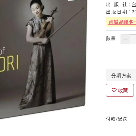
出
版
社：
出
版
日
期：
2
刷
誠品聯名
數量
分期
方案
收藏
付款/配送