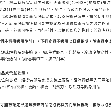
定，您享有商品貨到次日起七天猶豫期(含例假日)的權益(請
受潮)且需完整(包含全部商品、配件、原廠內外包裝、贈品及所
之包裝紙箱將退貨商品包裝妥當，若原紙箱已遺失，請另使用其
字。若原廠包裝損毀將可能被認定為已逾越檢查商品之必要程度，
品正確、外觀可接受，再行拆封，以免影響您的權利；若為產品
理例外情事適用準則」，下列商品不適用七日猶豫期，除產品本
短或解約時即將逾期。(如:生鮮蔬果、乳製品、冷凍冷藏食材、
製化給付。(如:客製印章、鋼筆刻字)
商品或電腦軟體。
位內容或一經提供即為完成之線上服務，經消費者事先同意始提
。(如:內衣褲、襪類、褲襪、刮鬍刀、除毛刀等貼身用品)
可能被認定已逾越檢查商品之必要程度而須負擔為回復原狀必要