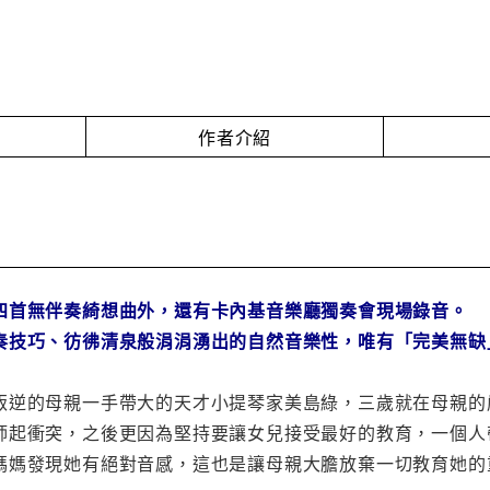
作者介紹
四首無伴奏綺想曲外，還有卡內基音樂廳獨奏會現場錄音。
奏技巧、彷彿清泉般涓涓湧出的自然音樂性，唯有「完美無缺
叛逆的母親一手帶大的天才小提琴家美島綠，三歲就在母親的
師起衝突，之後更因為堅持要讓女兒接受最好的教育，一個人
媽媽發現她有絕對音感，這也是讓母親大膽放棄一切教育她的