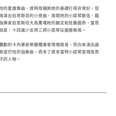
哈的夏康舞曲，證明母親將她的基礎打得非常好，但
塢演出伯恩斯坦的小夜曲，席間她的小提琴斷弦，臨
指揮家伯恩斯坦大為驚嘆她的鎮定和技藝圓熟，當眾
就是：十四歲少女用三把小提琴征服檀格塢。
轟動的卡內基音樂廳獨奏會現場錄音，而向來演出曲
斯或巴哈的協奏曲，而多了很多當時小提琴家視為畏
子的人物。