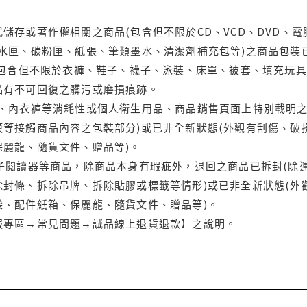
儲存或著作權相關之商品(包含但不限於CD、VCD、DVD、電
水匣、碳粉匣、紙張、筆類墨水、清潔劑補充包等)之商品包裝已
(包含但不限於衣褲、鞋子、襪子、泳裝、床單、被套、填充玩具
品有不可回復之髒污或磨損痕跡。
品、內衣褲等消耗性或個人衛生用品、商品銷售頁面上特別載明之
等接觸商品內容之包裝部分)或已非全新狀態(外觀有刮傷、破
保麗龍、隨貨文件、贈品等)。
電子閱讀器等商品，除商品本身有瑕疵外，退回之商品已拆封(除
封條、拆除吊牌、拆除貼膠或標籤等情形)或已非全新狀態(外
袋、配件紙箱、保麗龍、隨貨文件、贈品等)。
服專區→常見問題→誠品線上退貨退款】之說明。