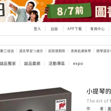
登入
APP下載
會員中心
註冊
點數三倍送
語言學習ㄅ級分
迎新開鞋祭
清爽肌膚美學
開學語言
誠品獨家
誠品畫廊
活動專區
expo
小提琴的藝
The Art of 
作
者：