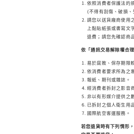
依照消費者保護法的規
(不得有刮傷、破損、
請您以送貨廠商使用
上黏貼紙張或書寫文
退費；請您先確認商
依「通訊交易解除權合
易於腐敗、保存期限較
依消費者要求所為之客
報紙、期刊或雜誌。
經消費者拆封之影音
非以有形媒介提供之數
已拆封之個人衛生用品
國際航空客運服務。
若您退貨時有下列情形，