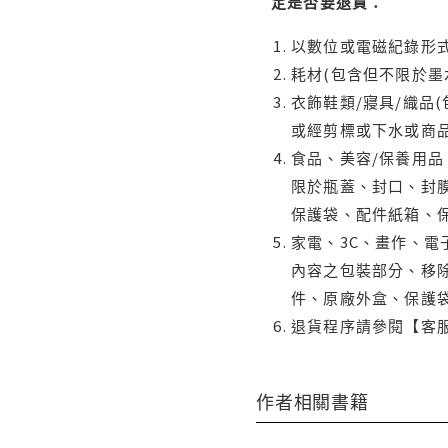
定是否要退貨：
以數位或電磁紀錄形式
耗材(包含但不限於墨
衣飾鞋類/寢具/織品
或經剪標或下水或商
食品、美容/保養用
限於瓶蓋、封口、封膜
保護袋、配件紙箱、
家電、3C、畫作、
內容之包裝部分、移除
件、原廠外盒、保護
退貨程序請參閱【客
作者相關書籍