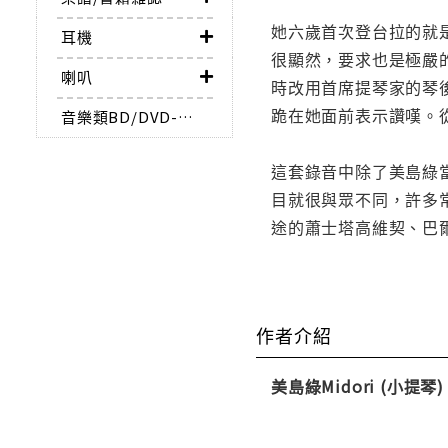
她六歲首次登台拉的就
耳機
很顯然，要求也是極嚴
喇叭
時改用首席提琴家的琴
跪在她面前表示讚嘆。
音樂類BD/DVD-AUDIO
這套錄音中除了美島綠
目就很與眾不同，許多
途的蕭士塔高維契、巴
作者介紹
美島綠Midori (小提琴)