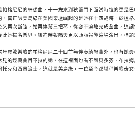
是帕格尼尼的綺想曲，十一歲來到狄蕾門下面試時拉的更是巴
的，真正讓美島綠在美國樂壇崛起的是她在十四歲時，於檀格
後又再次斷弦，她再換第三把琴，從容不迫地完成全曲，這讓
從此她揚名樂界。紐約時報隔天更以頭版報導這場演出，標題
當年震驚樂壇的帕格尼尼二十四首無伴奏綺想曲外，也有她最
常見的經典曲目不拉的她，在這裡面也看不到貝多芬、布拉姆
爾托克和西貝流士，這就是美島綠，一位至今都堪稱樂壇奇女