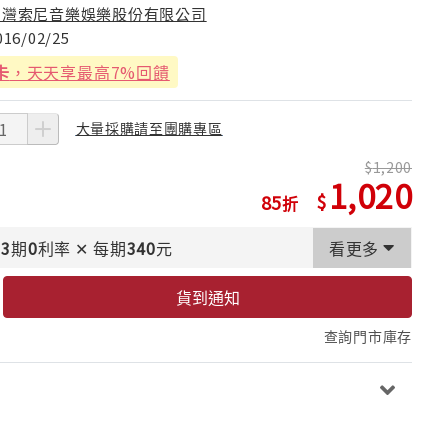
台灣索尼音樂娛樂股份有限公司
016/02/25
卡
，天天享最高7%回饋
大量採購請至團購專區
1,200
1,020
85
3
期
0
利率
✕
每期
340
元
看更多
貨到通知
查詢門市庫存