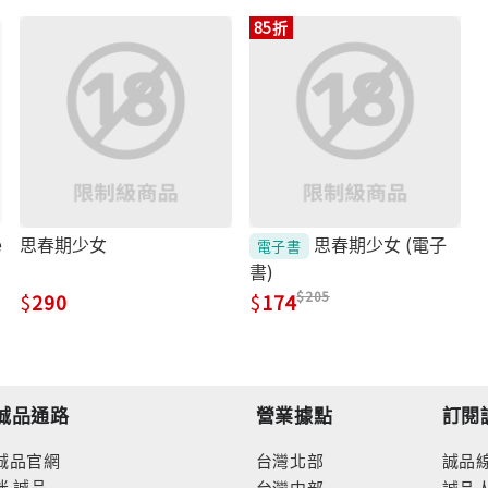
85折
e
思春期少女
思春期少女 (電子
電子書
書)
205
290
174
誠品通路
營業據點
訂閱
誠品官網
台灣北部
誠品
迷
誠品
台灣中部
誠品