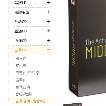
黑膠LP
黑膠唱盤
華語CD
亞洲CD
西洋CD
古典CD
獨奏曲
室內樂
交響曲/管絃樂
協奏曲
當代古典
合唱/歌劇
古典音樂 (含合輯)