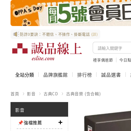
防詐3要訣：不聽信、不操作、掛斷電話
(詳)
禮享偶爸節
今日
全站分類
品牌旗艦館
排行榜
誠品選書
首頁
影音
古典CD
古典音樂 (含合輯)
影音
📌強檔推薦