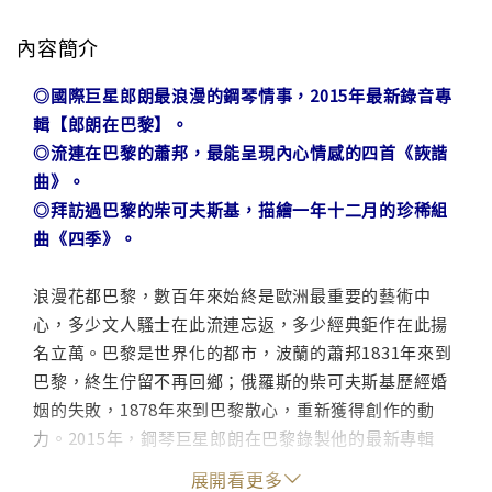
內容簡介
◎國際巨星郎朗最浪漫的鋼琴情事，2015年最新錄音專
輯【郎朗在巴黎】。
◎流連在巴黎的蕭邦，最能呈現內心情感的四首《詼諧
曲》。
◎拜訪過巴黎的柴可夫斯基，描繪一年十二月的珍稀組
曲《四季》。
浪漫花都巴黎，數百年來始終是歐洲最重要的藝術中
心，多少文人騷士在此流連忘返，多少經典鉅作在此揚
名立萬。巴黎是世界化的都市，波蘭的蕭邦1831年來到
巴黎，終生佇留不再回鄉；俄羅斯的柴可夫斯基歷經婚
姻的失敗，1878年來到巴黎散心，重新獲得創作的動
力。2015年，鋼琴巨星郎朗在巴黎錄製他的最新專輯
【郎朗在巴黎】，獻給樂迷最浪漫的琴音。
展開看更多