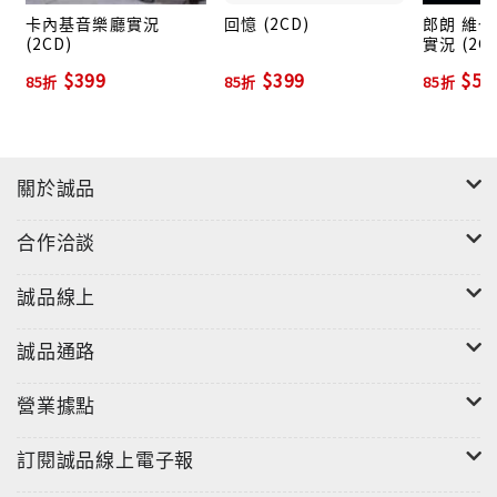
卡內基音樂廳實況
回憶 (2CD)
郎朗 維
是1999年在芝加哥詮釋柴可夫斯基的第一號鋼琴協奏
(2CD)
實況 (2
曲。本專輯挑選的《四季》，是柴可夫斯基應俄國「小
$399
$399
$59
85折
85折
85折
說家」雜誌邀約，為一年四季每個月份所寫的特色小
品，這十二首精鍊細緻的鋼琴獨奏曲，從一月的《在爐
邊》、六月的《船歌》、到十二月的《聖誕節》，不僅
展現十九世紀歐洲生活風情，更有作曲家的濃厚情感投
關於誠品
注其中，郎朗說：「柴可夫斯基在音符中所創造的和聲
是難以形容，他的永恆旋律將他的痛苦化為美感。」
合作洽談
這張專輯2015年夏天在巴黎的巴士底國家歌劇院進行錄
誠品線上
製，【朗朗在巴黎】不僅是這位巨星的巴黎儷音，也是
蕭邦與柴可夫斯基的巴黎迴響，更是全球樂迷的巴黎印
誠品通路
象，請跟隨郎朗的詼諧曲舞步，探訪四季輪迴的浪漫花
都印象。
營業據點
訂閱誠品線上電子報