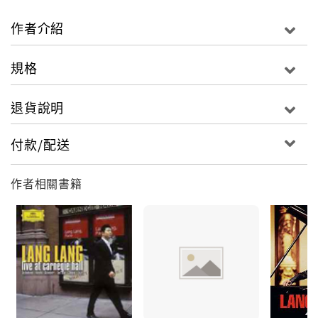
足跡踏遍全世界的郎朗，一直把巴黎當做自己在歐洲的
作者介紹
落腳點，光是2015前半年就已造訪這座花都六次，包括
參與巴黎愛樂廳的開幕音樂會、路易威登基金會的開幕
規格
式、在凡爾賽宮的鏡廳舉辦特別演出並錄製DVD等等。
而這張最新專輯就是重現他在凡爾賽宮那場獨一無二的
退貨說明
獨奏會曲目，詮釋曲目包括蕭邦的四首《詼諧曲》，以
及柴可夫斯基珍稀的鋼琴組曲《四季》。
付款/配送
蕭邦對於郎朗的重要性不言可喻，他十四歲在北京的個
作者相關書籍
人首場獨奏會正是演奏蕭邦，而他加盟SONY唱片首張
專輯也是蕭邦。郎朗挑選鋼琴詩人最受歡迎的四首《詼
諧曲》，李斯特認為這是最能表現蕭邦內心世界的非凡
傑作。第一號熱情狂亂、第二號華麗多變、第三號深沉
濃郁、第四號幸福溫暖，而在演奏技巧上，這四首詼諧
曲更能讓郎朗充分展現光彩奪目的魅力。
如同對蕭邦的特殊感情，郎朗首次在國際奠定聲望，則