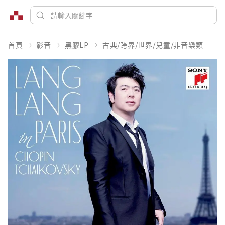
首頁
影音
黑膠LP
古典/跨界/世界/兒童/非音樂類