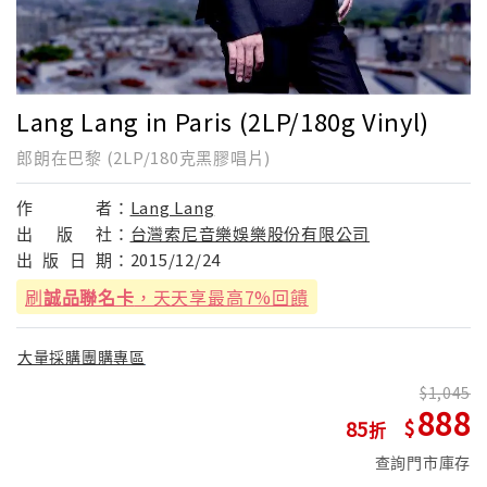
Lang Lang in Paris (2LP/180g Vinyl)
郎朗在巴黎 (2LP/180克黑膠唱片)
作
者：
Lang Lang
出
版
社：
台灣索尼音樂娛樂股份有限公司
出
版
日
期：
2015/12/24
刷
誠品聯名卡
，天天享最高7%回饋
大量採購團購專區
1,045
888
85
查詢門市庫存