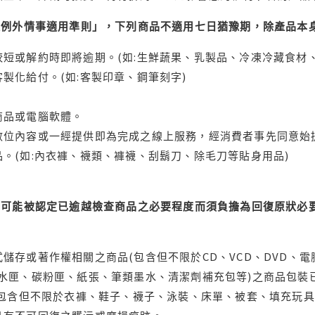
理例外情事適用準則」，下列商品不適用七日猶豫期，除產品本
短或解約時即將逾期。(如:生鮮蔬果、乳製品、冷凍冷藏食材、
製化給付。(如:客製印章、鋼筆刻字)
商品或電腦軟體。
位內容或一經提供即為完成之線上服務，經消費者事先同意始提
。(如:內衣褲、襪類、褲襪、刮鬍刀、除毛刀等貼身用品)
可能被認定已逾越檢查商品之必要程度而須負擔為回復原狀必要
儲存或著作權相關之商品(包含但不限於CD、VCD、DVD、電
水匣、碳粉匣、紙張、筆類墨水、清潔劑補充包等)之商品包裝已
(包含但不限於衣褲、鞋子、襪子、泳裝、床單、被套、填充玩具