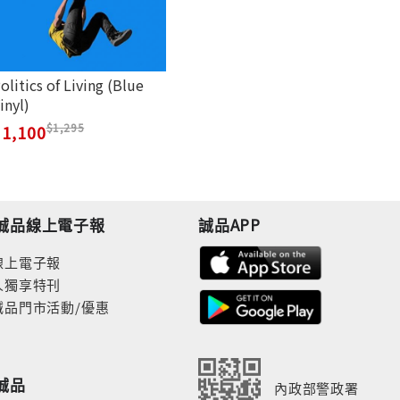
olitics of Living (Blue
inyl)
1,295
1,100
誠品線上電子報
誠品APP
線上電子報
人獨享特刊
誠品門市活動/優惠
誠品
內政部警政署