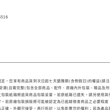
5516
定，您享有商品貨到次日起七天猶豫期(含例假日)的權益(請
受潮)且需完整(包含全部商品、配件、原廠內外包裝、贈品及所
之包裝紙箱將退貨商品包裝妥當，若原紙箱已遺失，請另使用其
字。若原廠包裝損毀將可能被認定為已逾越檢查商品之必要程度，
品正確、外觀可接受，再行拆封，以免影響您的權利；若為產品