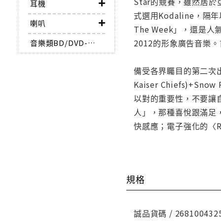
Star的競賽，雖然居於
耳機
式選用Kodaline，隔年以
喇叭
The Week」，還是人氣
2012的形象廣告音樂。
音樂類BD/DVD-AUDIO
備受各界矚目的第二次出擊《Com
Kaiser Chiefs)
以對的重要性，不要讓
人」，那種喜悅跟滿足，就
快感應；電子強化的〈Re
規格
誠品貨碼 / 268100432