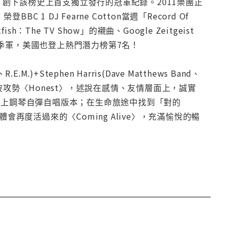
冠軍，創下該榜史上首支獨立發行的冠軍紀錄。2011樂團正
BBC 1 DJ Fearne Cotton當週「Record Of
he TV Show」的襯曲、Google Zeitgeist
+英國季軍，美國也登上熱門潛力榜第7名！
.)+Stephen Harris(Dave Matthews Band、
操盤。第一波攻勢〈Honest〉，述說在感情、友情層面上，誠實
送上鋼琴自彈自唱版本；在生命旅途中找到「對的
再度活過來的〈Coming Alive〉，充滿愉悅的暢