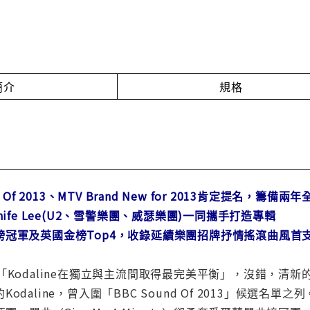
簡介
規格
Of 2013、MTV Brand New for 2013肯定提名，籌備兩
nife Lee(U2、雪警樂團、威瑟樂團)一同攜手打造專輯
冠軍及英國金榜Top4，收錄延續樂團招牌抒情搖滾曲風首支主
「Kodaline在獨立與主流間取得最完美平衡」，沒錯，
aline，曾入圍「BBC Sound Of 2013」候選名單之列。