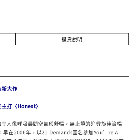
退貨說明
年全新大作
打〈Honest〉
清新的令人像呼吸晨間空氣般舒暢，無止境的追尋旋律流暢
早在2006年，以21 Demands團名參加You’re A