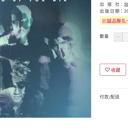
出
版
社：
出
版
日
期：
2
刷
誠品聯名
數量
收藏
付款/配送