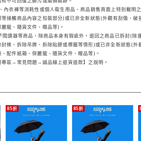
品有不可回復之髒污或磨損痕跡。
品、內衣褲等消耗性或個人衛生用品、商品銷售頁面上特別載明之
等接觸商品內容之包裝部分)或已非全新狀態(外觀有刮傷、破
保麗龍、隨貨文件、贈品等)。
電子閱讀器等商品，除商品本身有瑕疵外，退回之商品已拆封(除
封條、拆除吊牌、拆除貼膠或標籤等情形)或已非全新狀態(外
袋、配件紙箱、保麗龍、隨貨文件、贈品等)。
服專區→常見問題→誠品線上退貨退款】之說明。
85折
85折