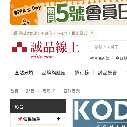
防詐3要訣：不聽信、不操作、掛斷電話
(詳)
禮享偶爸節
今日
全站分類
品牌旗艦館
排行榜
誠品選書
首頁
影音
黑膠LP
西洋音樂
影音
📌強檔推薦