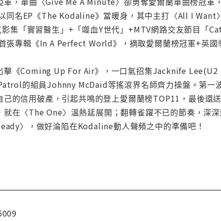
亞軍，單曲〈Give Me A Minute〉卻勇奪愛爾蘭單曲榜
同名EP《The Kodaline》當暖身，其中主打〈All I Want〉榮登
影集「實習醫生」+「噬血Y世代」+MTV網路交友節目「Catfish：T
首張專輯《In A Perfect World》，摘取愛爾蘭榜冠軍
ing Up For Air》，一口氣招集Jacknife Lee(U2、R.E.M
+Snow Patrol的組員Johnny McDaid等搖滾界名師齊力
自己的信用破產，引起共鳴的登上愛爾蘭榜TOP11，最後還
在〈The One〉溫熱延展開；翻轉雀躍不已的節奏，深深體會
ady〉，做好淪陷在Kodaline動人聲頻之中的準備吧！
5009