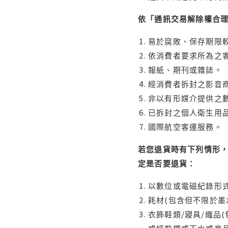
依「通訊交易解除權合
易於腐敗、保存期限較
依消費者要求所為之客
報紙、期刊或雜誌。
經消費者拆封之影音
非以有形媒介提供之數
已拆封之個人衛生用品
國際航空客運服務。
若您退貨時有下列情形，
定是否要退貨：
以數位或電磁紀錄形式
耗材(包含但不限於墨
衣飾鞋類/寢具/織品