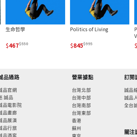
生命哲學
Politics of Living
P
V
550
995
467
845
誠品通路
營業據點
訂閱
誠品官網
台灣北部
誠品
迷
誠品
台灣中部
誠品
誠品電影院
台灣南部
全台
誠品畫廊
台灣東部
誠品展演
香港
誠品行旅
蘇州
關注
誠品酒窖
東京