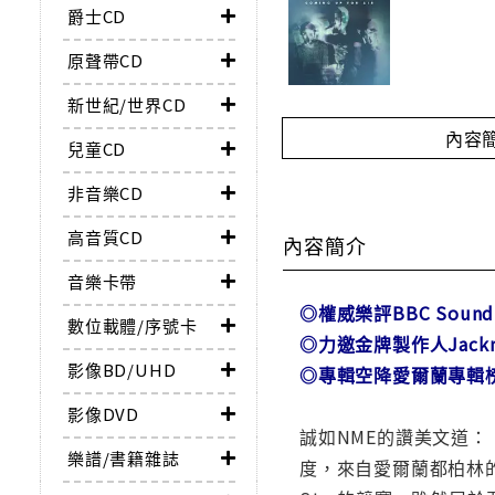
爵士CD
原聲帶CD
新世紀/世界CD
內容
兒童CD
非音樂CD
高音質CD
內容簡介
音樂卡帶
◎權威樂評BBC Sound 
數位載體/序號卡
◎力邀金牌製作人Jack
影像BD/UHD
◎專輯空降愛爾蘭專輯榜
影像DVD
誠如NME的讚美文道：
樂譜/書籍雜誌
度，來自愛爾蘭都柏林的Kod