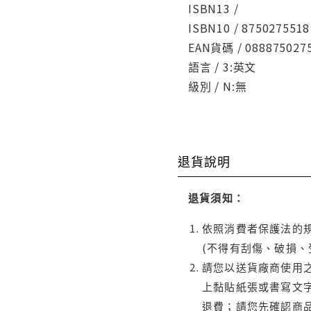
ISBN13 /
ISBN10 / 8750275518
EAN貨碼 / 088875027
語言 / 3:英文
級別 / N:無
退貨說明
退貨須知：
依照消費者保護法的規
(不得有刮傷、破損、
請您以送貨廠商使用
上黏貼紙張或書寫文
退費；請您先確認商