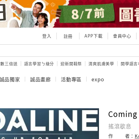
登入
APP下載
會員中心
註冊
點數三倍送
語言學習ㄅ級分
迎新開鞋祭
清爽肌膚美學
開學語言
誠品獨家
誠品畫廊
活動專區
expo
Coming 
搖滾歇息
作
者：
K