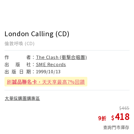
London Calling (CD)
倫敦呼喚 (CD)
作
者：
The Clash (衝擊合唱團)
出
版
社：
SME Records
出
版
日
期：
1999/10/13
刷
誠品聯名卡
，天天享最高7%回饋
大量採購團購專區
465
418
9
查詢門市庫存