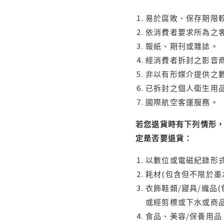
易於腐敗、保存期限較
依消費者要求所為之客
報紙、期刊或雜誌。
經消費者拆封之影音
非以有形媒介提供之數
已拆封之個人衛生用品
國際航空客運服務。
若您退貨時有下列情形，
定是否要退貨：
以數位或電磁紀錄形式
耗材(包含但不限於墨
衣飾鞋類/寢具/織品
或經剪標或下水或商
食品、美容/保養用