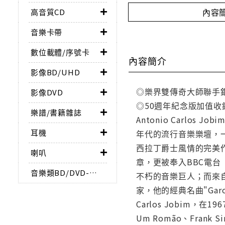
內容
高音質CD
音樂卡帶
數位載體/序號卡
內容簡介
影像BD/UHD
◎樂界雙傳奇大師聯手鉅
影像DVD
◎50週年紀念版加值收錄從未釋
樂譜/書籍雜誌
Antonio Carl
耳機
年代的流行音樂樂壇，一
西拉丁爵士風情的完美作
喇叭
章，更被奉入BBC電
音樂類BD/DVD-AUDIO
不朽的音樂巨人；而來自巴
家，他的經典名曲"Garo
Carlos Jobim
Um Romão、Frank