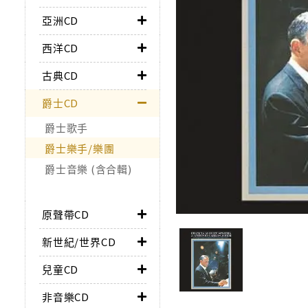
亞洲CD
西洋CD
古典CD
爵士CD
爵士歌手
爵士樂手/樂團
爵士音樂 (含合輯)
原聲帶CD
新世紀/世界CD
兒童CD
非音樂CD