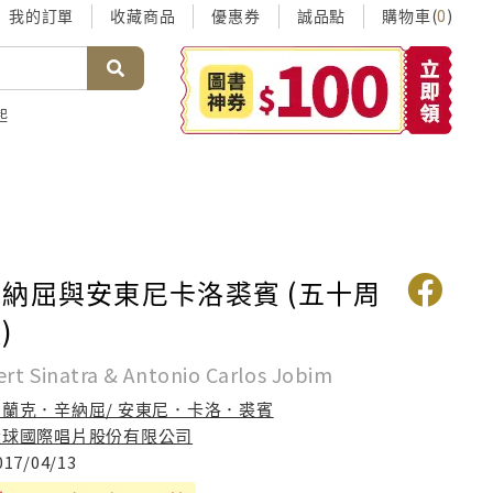
我的訂單
收藏商品
優惠券
誠品點
購物車(
)
0
起
納屈與安東尼卡洛裘賓 (五十周
)
ert Sinatra & Antonio Carlos Jobim
法蘭克．辛納屈/ 安東尼．卡洛．裘賓
環球國際唱片股份有限公司
017/04/13