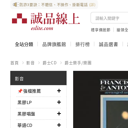
防詐3要訣：不聽信、不操作、掛斷電話
(詳)
禮享偶爸節
搶領全
全站分類
品牌旗艦館
排行榜
誠品選書
首頁
影音
爵士CD
爵士樂手/樂團
影音
📌強檔推薦
黑膠LP
黑膠唱盤
華語CD