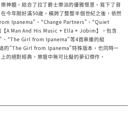
輯，並將美國傳統音樂神髓，結合了拉丁爵士樂派的優雅愜意，寫下了音
os Jobim】在今年剛好滿50歲，橫跨了整整半個世紀之後，依然
ema"、"Change Partners"、"Quiet
Man And His Music + Ella + Jobim】，包含
 You"、"The Girl from Ipanema"等4首串連的組
"The Girl from Ipanema"特殊版本，也同時一
bim】之中。樂史上的絕對經典、樂壇中無可比擬的夢幻傑作，