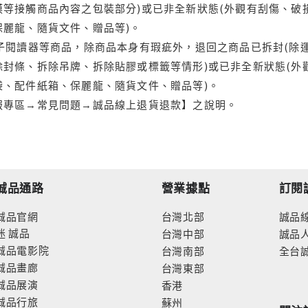
等接觸商品內容之包裝部分)或已非全新狀態(外觀有刮傷、破
保麗龍、隨貨文件、贈品等)。
電子閱讀器等商品，除商品本身有瑕疵外，退回之商品已拆封(除
封條、拆除吊牌、拆除貼膠或標籤等情形)或已非全新狀態(外
袋、配件紙箱、保麗龍、隨貨文件、贈品等)。
服專區→常見問題→誠品線上退貨退款】之說明。
誠品通路
營業據點
訂閱
誠品官網
台灣北部
誠品
迷
誠品
台灣中部
誠品
誠品電影院
台灣南部
全台
誠品畫廊
台灣東部
誠品展演
香港
誠品行旅
蘇州