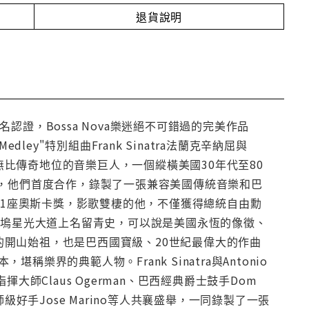
退貨說明
證，Bossa Nova樂迷絕不可錯過的完美作品
 Medley"特別組曲Frank Sinatra法蘭克辛納屈與
具有無比傳奇地位的音樂巨人，一個縱橫美國30年代至80
7年，他們首度合作，錄製了一張兼容美國傳統音樂和巴
球獎和1座奧斯卡獎，影歌雙棲的他，不僅獲得總統自由勳
萊塢星光大道上名留青史，可以說是美國永恆的像徵、
樂風格的開山始祖，也是巴西國寶級、20世紀最偉大的作曲
堪稱樂界的典範人物。Frank Sinatra與Antonio
揮大師Claus Ogerman、巴西經典爵士鼓手Dom
ass宗師級好手Jose Marino等人共襄盛舉，一同錄製了一張