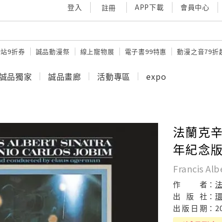
登入
APP下載
會員中心
註冊
站9折券
誠品動漫祭
線上寵物展
電子書99特惠
動漫之音79折
誠品獨家
誠品畫廊
活動專區
expo
法蘭克辛
年紀念版
Francis Alb
作
者：
出
版
社：
出
版
日
期：
2