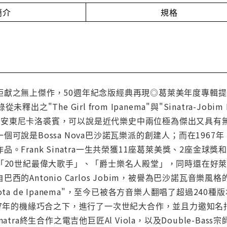
簡介
規格
獻之無上傑作，50週年紀念版經典再現◎葛萊美年度專輯提名認
出之"The Girl from Ipanema"與"Sinatra-Jobim
os Jobim安東尼卡洛裘賓，可以說是近代樂史中兩位極為傑出又
個可說是Bossa Nova巴沙諾瓦樂派的創建人；而在196
品。Frank Sinatra一生共榮獲11座葛萊美獎、2座金
台「20世紀最偉大歌手」、「爵士樂名人殿堂」，同時還在好
西的Antonio Carlos Jobim，被譽為巴沙諾瓦音
ta de Ipanema"，至今已被各方音樂人翻唱了超過240種版本，
，在1967年的機緣巧合之下，進行了一次世紀大合作，並且力邀知名指
 Sinatra終生合作之電吉他巨匠Al Viola，以及Double-B