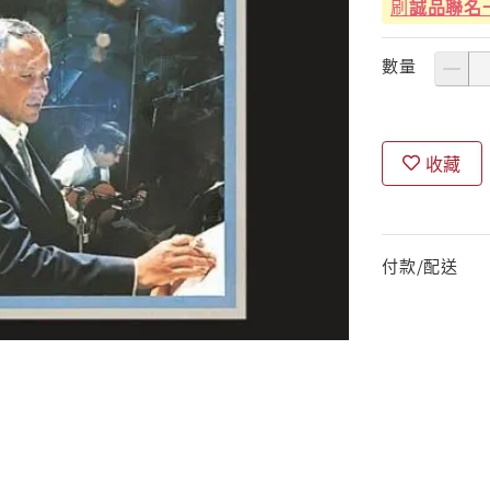
刷
誠品聯名
數量
收藏
付款/配送