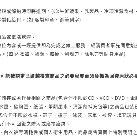
短或解約時即將逾期。(如:生鮮蔬果、乳製品、冷凍冷藏食材、
製化給付。(如:客製印章、鋼筆刻字)
商品或電腦軟體。
位內容或一經提供即為完成之線上服務，經消費者事先同意始提
。(如:內衣褲、襪類、褲襪、刮鬍刀、除毛刀等貼身用品)
可能被認定已逾越檢查商品之必要程度而須負擔為回復原狀必要
儲存或著作權相關之商品(包含但不限於CD、VCD、DVD、電
水匣、碳粉匣、紙張、筆類墨水、清潔劑補充包等)之商品包裝已
(包含但不限於衣褲、鞋子、襪子、泳裝、床單、被套、填充玩具
品有不可回復之髒污或磨損痕跡。
品、內衣褲等消耗性或個人衛生用品、商品銷售頁面上特別載明之