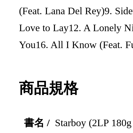
(Feat. Lana Del Rey)9. Sid
Love to Lay12. A Lonely Ni
You16. All I Know (Feat. Fu
商品規格
書名 /
Starboy (2LP 180g