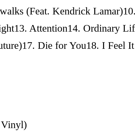
ewalks (Feat. Kendrick Lamar)10
ght13. Attention14. Ordinary Li
ture)17. Die for You18. I Feel I
 Vinyl)