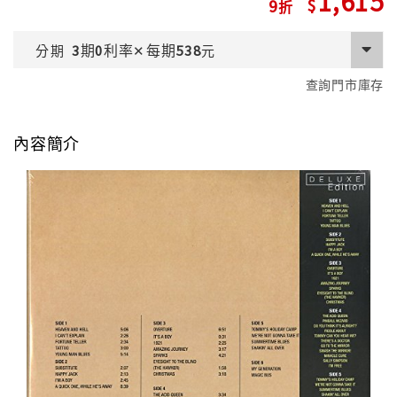
1,615
9
期
利率
每期
分期
3
0
✕
538
元
查詢門市庫存
內容簡介