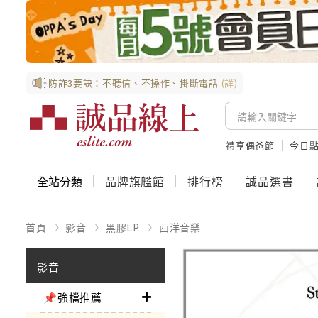
防詐3要訣：不聽信、不操作、掛斷電話
(詳)
禮享偶爸節
今日
全站分類
品牌旗艦館
排行榜
誠品選書
首頁
影音
黑膠LP
西洋音樂
影音
📌強檔推薦