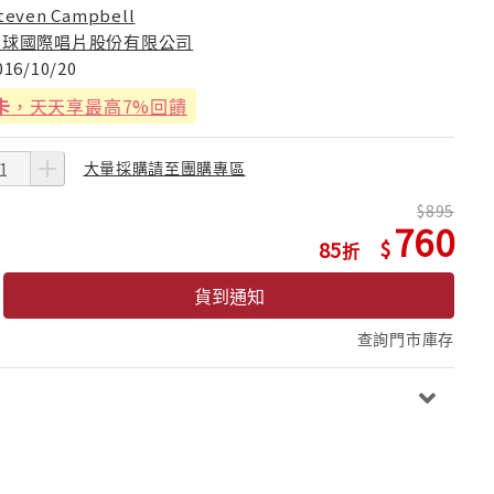
teven Campbell
環球國際唱片股份有限公司
016/10/20
卡
，天天享最高7%回饋
大量採購請至團購專區
895
760
85
貨到通知
查詢門市庫存