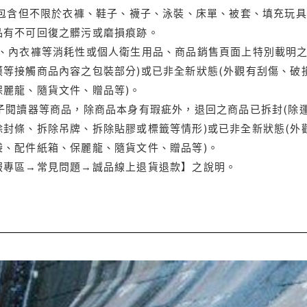
(包含但不限於衣褲、鞋子、襪子、泳裝、床單、被套、填充玩具
品有不可回復之髒污或磨損痕跡。
品、內衣褲等消耗性或個人衛生用品、商品銷售頁面上特別載明之
等接觸商品內容之包裝部分)或已非全新狀態(外觀有刮傷、破
保麗龍、隨貨文件、贈品等)。
電子閱讀器等商品，除商品本身有瑕疵外，退回之商品已拆封(除
封條、拆除吊牌、拆除貼膠或標籤等情形)或已非全新狀態(外
袋、配件紙箱、保麗龍、隨貨文件、贈品等)。
服專區→常見問題→誠品線上退貨退款】之說明。