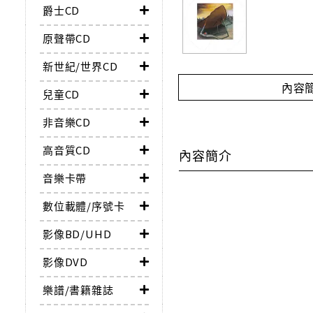
爵士CD
原聲帶CD
新世紀/世界CD
內容
兒童CD
非音樂CD
高音質CD
內容簡介
音樂卡帶
數位載體/序號卡
影像BD/UHD
影像DVD
樂譜/書籍雜誌