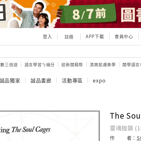
登入
APP下載
會員中心
註冊
點數三倍送
語言學習ㄅ級分
迎新開鞋祭
清爽肌膚美學
開學語言
誠品獨家
誠品畫廊
活動專區
expo
The Sou
靈魂枷鎖 (
作
者：
S