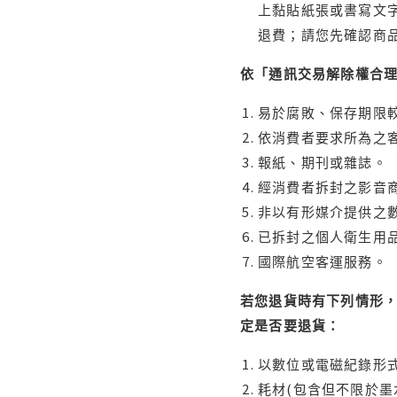
上黏貼紙張或書寫文
退費；請您先確認商
依「通訊交易解除權合
易於腐敗、保存期限較
依消費者要求所為之客
報紙、期刊或雜誌。
經消費者拆封之影音
非以有形媒介提供之數
已拆封之個人衛生用品
國際航空客運服務。
若您退貨時有下列情形，
定是否要退貨：
以數位或電磁紀錄形式
耗材(包含但不限於墨