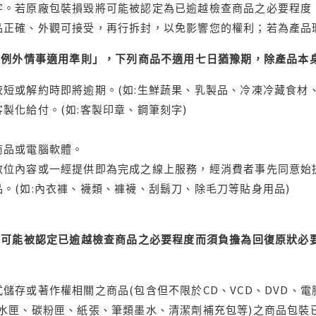
字。若原廠包裝損毀將可能被認定為已逾越檢查商品之必要程度，
品正確、外觀可接受，再行拆封，以免影響您的權利；若為產品
理例外情事適用準則」，下列商品不適用七日猶豫期，除產品本
短或解約時即將逾期。(如:生鮮蔬果、乳製品、冷凍冷藏食材、
製化給付。(如:客製印章、鋼筆刻字)
商品或電腦軟體。
位內容或一經提供即為完成之線上服務，經消費者事先同意始提
。(如:內衣褲、襪類、褲襪、刮鬍刀、除毛刀等貼身用品)
可能被認定已逾越檢查商品之必要程度而須負擔為回復原狀必要
儲存或著作權相關之商品(包含但不限於CD、VCD、DVD、電
水匣、碳粉匣、紙張、筆類墨水、清潔劑補充包等)之商品包裝已