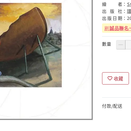
繪
者：
S
出
版
社：
出
版
日
期：
2
刷
誠品聯名
數量
收藏
付款/配送