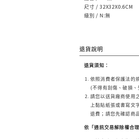
尺寸 / 32X32X0.6CM
級別 / N:無
退貨說明
退貨須知：
依照消費者保護法的規
(不得有刮傷、破損、
請您以送貨廠商使用
上黏貼紙張或書寫文
退費；請您先確認商
依「通訊交易解除權合