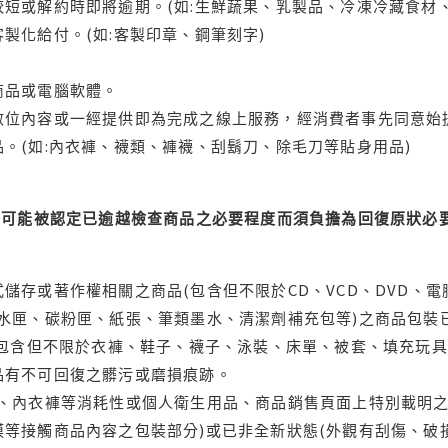
短或解約時即將逾期。(如:生鮮蔬果、乳製品、冷凍冷藏食材、
製化給付。(如:客製印章、鋼筆刻字)
商品或電腦軟體。
位內容或一經提供即為完成之線上服務，經消費者事先同意始提
。(如:內衣褲、襪類、褲襪、刮鬍刀、除毛刀等貼身用品)
可能被認定已逾越檢查商品之必要程度而須負擔為回復原狀必要
儲存或著作權相關之商品(包含但不限於CD、VCD、DVD、電
水匣、碳粉匣、紙張、筆類墨水、清潔劑補充包等)之商品包裝已
(包含但不限於衣褲、鞋子、襪子、泳裝、床單、被套、填充玩具
品有不可回復之髒污或磨損痕跡。
品、內衣褲等消耗性或個人衛生用品、商品銷售頁面上特別載明之
等接觸商品內容之包裝部分)或已非全新狀態(外觀有刮傷、破