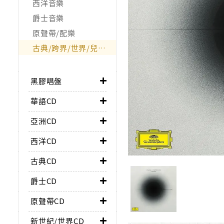
西洋音樂
爵士音樂
原聲帶/配樂
古典/跨界/世界/兒童/非音樂類
黑膠唱盤
華語CD
亞洲CD
西洋CD
古典CD
爵士CD
原聲帶CD
新世紀/世界CD