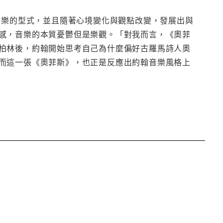
音樂的型式，並且隨著心境變化與觀點改變，發展出與
感，音樂的本質憂鬱但是樂觀。「對我而言，《奧菲
柏林後，約翰開始思考自己為什麼偏好古羅馬詩人奧
而這一張《奧菲斯》，也正是反應出約翰音樂風格上