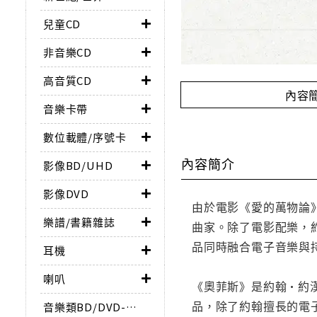
兒童CD
非音樂CD
高音質CD
內容
音樂卡帶
數位載體/序號卡
內容簡介
影像BD/UHD
影像DVD
由於電影《愛的萬物論
樂譜/書籍雜誌
曲家。除了電影配樂，
品同時融合電子音樂與
耳機
喇叭
《奧菲斯》是約翰•約
品，除了約翰擅長的電
音樂類BD/DVD-AUDIO