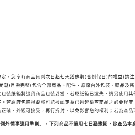
定，您享有商品貨到次日起七天猶豫期(含例假日)的權益(請
受潮)且需完整(包含全部商品、配件、原廠內外包裝、贈品及所
之包裝紙箱將退貨商品包裝妥當，若原紙箱已遺失，請另使用其
字。若原廠包裝損毀將可能被認定為已逾越檢查商品之必要程度，
品正確、外觀可接受，再行拆封，以免影響您的權利；若為產品
理例外情事適用準則」，下列商品不適用七日猶豫期，除產品本