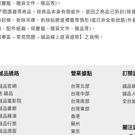
保麗龍、隨貨文件、贈品等)。
電子閱讀器等商品，除商品本身有瑕疵外，退回之商品已拆封(除
封條、拆除吊牌、拆除貼膠或標籤等情形)或已非全新狀態(外
袋、配件紙箱、保麗龍、隨貨文件、贈品等)。
服專區→常見問題→誠品線上退貨退款】之說明。
誠品通路
營業據點
訂閱
誠品官網
台灣北部
誠品
迷
誠品
台灣中部
誠品
誠品電影院
台灣南部
全台
誠品畫廊
台灣東部
誠品展演
香港
誠品行旅
蘇州
關注
誠品酒窖
東京