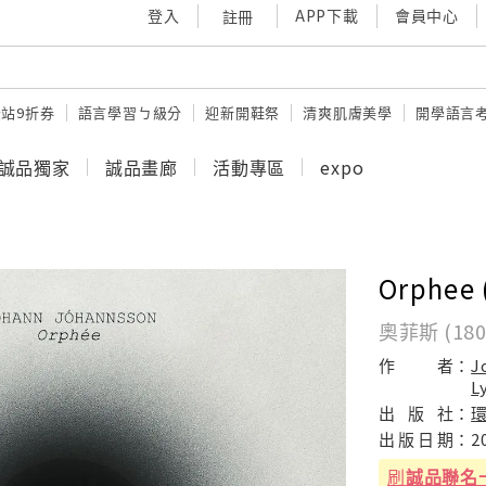
登入
APP下載
會員中心
註冊
站9折券
語言學習ㄅ級分
迎新開鞋祭
清爽肌膚美學
開學語言
誠品獨家
誠品畫廊
活動專區
expo
Orphee 
奧菲斯 (1
作
者：
J
L
出
版
社：
出
版
日
期：
2
刷
誠品聯名