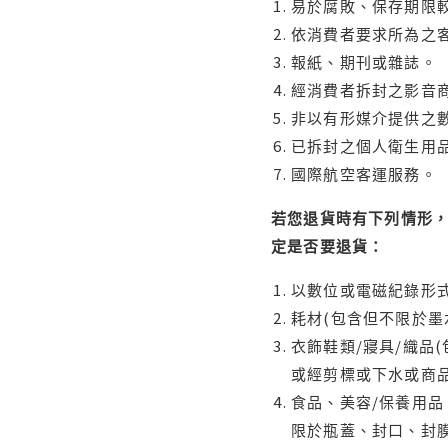
易於腐敗、保存期限較
依消費者要求所為之客
報紙、期刊或雜誌。
經消費者拆封之影音
非以有形媒介提供之數
已拆封之個人衛生用品
國際航空客運服務。
若您退貨時有下列情形，
定是否要退貨：
以數位或電磁紀錄形式
耗材(包含但不限於墨
衣飾鞋類/寢具/織品
或經剪標或下水或商
食品、美容/保養用
限於瓶蓋、封口、封膜