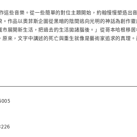
始創作這些音樂。從一些簡單的對位主題開始，約翰慢慢塑造出
貌。作品以奧菲斯企圖從黑暗的陰間逃向光明的神話為創作靈
城市展開新生活，把過去的生活拋諸腦後。」從哥本哈根移居
。原來，文字中講述的死亡與重生就像是藝術家追求的真理。
5005
3226