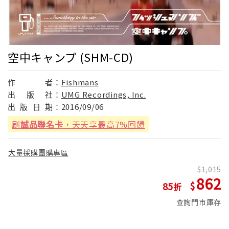
空中キャンプ (SHM-CD)
作
者：
Fishmans
出
版
社：
UMG Recordings, Inc.
出
版
日
期：
2016/09/06
刷
誠品聯名卡
，天天享最高7%回饋
大量採購團購專區
1,015
862
85
查詢門市庫存