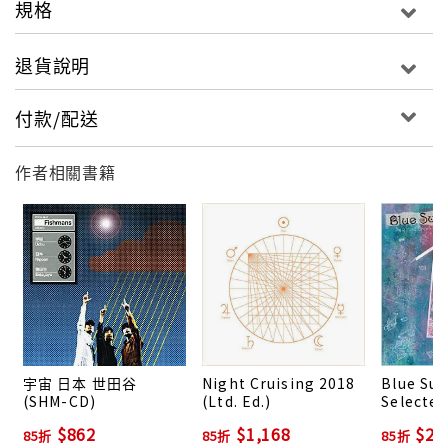
2019年に佐藤伸治の没後20年という節目を迎え
規格
るフィッシュマンズ。あらためてまったく劣化し
ない、当時彼らが作り上げた音の強度に驚かされ
退貨說明
ます。３人編成となったフィッシュマンズが第四
のメンバー、ZAKと作り上げた世田谷三部作の第
付款/配送
一弾。ここから彼らの快進撃が始まり、とてつも
ない名盤達を残していくのです。
作者相關書籍
宇宙 日本 世田谷
Night Cruising 2018
Blue Su
(SHM-CD)
(Ltd. Ed.)
Selected
1991-199
$862
$1,168
$2,
85折
85折
85折