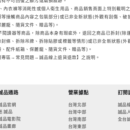
品有不可回復之髒污或磨損痕跡。
品、內衣褲等消耗性或個人衛生用品、商品銷售頁面上特別載明之
等接觸商品內容之包裝部分)或已非全新狀態(外觀有刮傷、破
保麗龍、隨貨文件、贈品等)。
電子閱讀器等商品，除商品本身有瑕疵外，退回之商品已拆封(除
封條、拆除吊牌、拆除貼膠或標籤等情形)或已非全新狀態(外
袋、配件紙箱、保麗龍、隨貨文件、贈品等)。
服專區→常見問題→誠品線上退貨退款】之說明。
誠品通路
營業據點
訂閱
誠品官網
台灣北部
誠品
迷
誠品
台灣中部
誠品
誠品電影院
台灣南部
全台
誠品畫廊
台灣東部