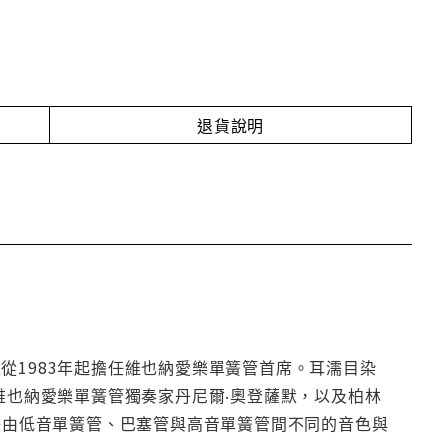
退貨說明
從1983年起擔任維也納愛樂單簧管首席。耳濡目染
維也納愛樂單簧管獨奏家丹尼爾‧奧登薩默，以及柏林
ts。藉由低音單簧管、巴塞管與高音單簧管間不同的音色與