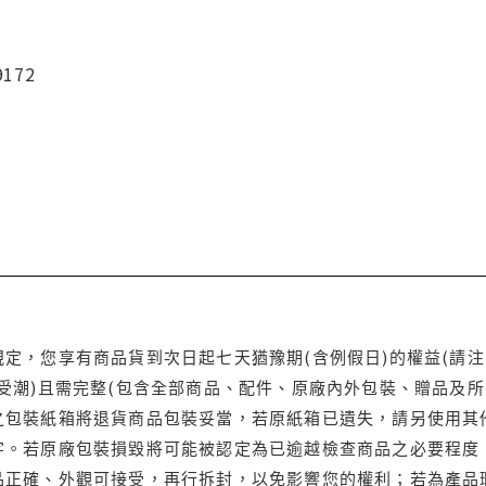
9172
定，您享有商品貨到次日起七天猶豫期(含例假日)的權益(請
受潮)且需完整(包含全部商品、配件、原廠內外包裝、贈品及所
之包裝紙箱將退貨商品包裝妥當，若原紙箱已遺失，請另使用其
字。若原廠包裝損毀將可能被認定為已逾越檢查商品之必要程度，
品正確、外觀可接受，再行拆封，以免影響您的權利；若為產品