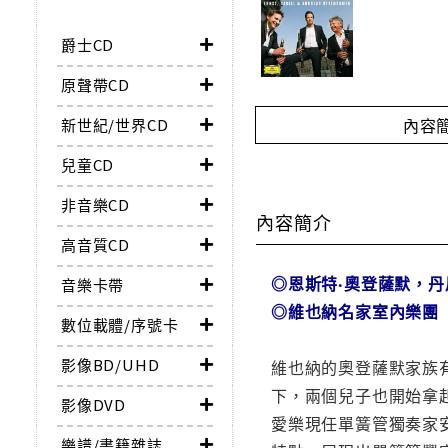
爵士CD
原聲帶CD
內容
新世紀/世界CD
兒童CD
非音樂CD
內容簡介
高音質CD
◎恩斯特‧奧登薩默，丹
音樂卡帶
◎
維也納名家室內樂團
數位載體/序號卡
影像BD/UHD
維也納的奧登薩默家族
下，兩個兒子也開始拿起
影像DVD
愛樂現任單簧管獨奏家安
樂譜/書籍雜誌