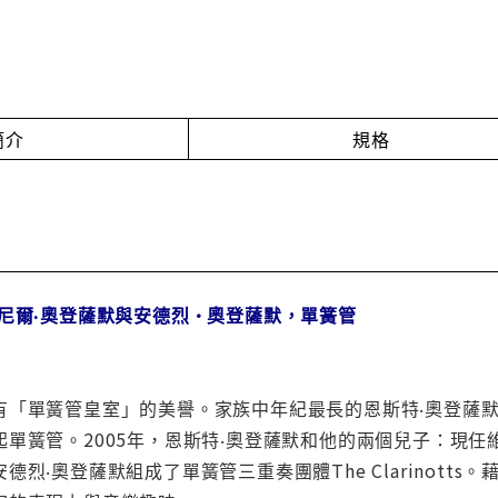
簡介
規格
尼爾‧奧登薩默與安德烈•奧登薩默，單簧管
有「單簧管皇室」的美譽。家族中年紀最長的恩斯特‧奧登薩默
單簧管。2005年，恩斯特‧奧登薩默和他的兩個兒子：現任
德烈‧奧登薩默組成了單簧管三重奏團體The Clarinot