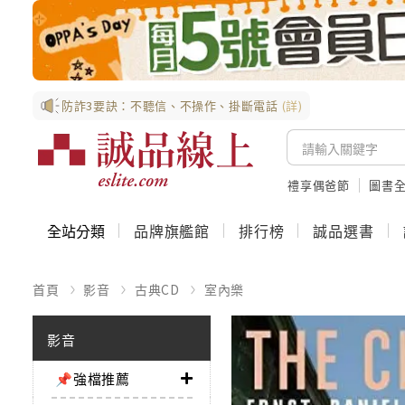
防詐3要訣：不聽信、不操作、掛斷電話
(詳)
禮享偶爸節
圖書全
全站分類
品牌旗艦館
排行榜
誠品選書
首頁
影音
古典CD
室內樂
影音
📌強檔推薦