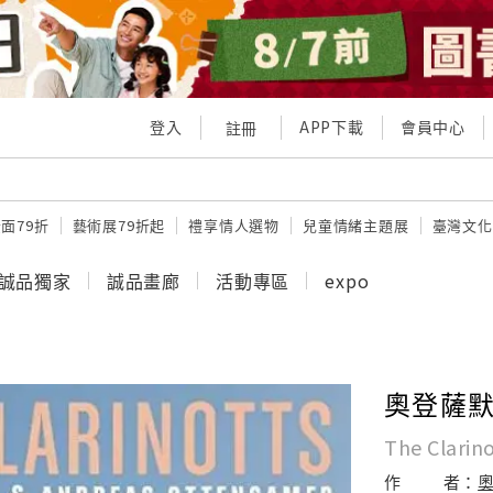
登入
APP下載
會員中心
註冊
面79折
藝術展79折起
禮享情人選物
兒童情緒主題展
臺灣文化
誠品獨家
誠品畫廊
活動專區
expo
奧登薩默
The Clarin
作
者：