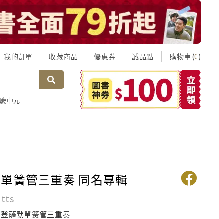
我的訂單
收藏商品
優惠券
誠品點
購物車(
)
0
慶中元
單簧管三重奏 同名專輯
otts
奧登薩默單簧管三重奏