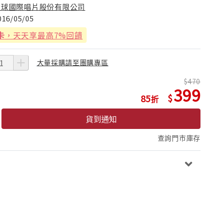
環球國際唱片股份有限公司
016/05/05
卡
，天天享最高7%回饋
大量採購請至團購專區
470
399
85
貨到通知
查詢門市庫存