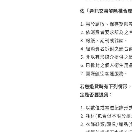
依「通訊交易解除權合
易於腐敗、保存期限較
依消費者要求所為之客
報紙、期刊或雜誌。
經消費者拆封之影音
非以有形媒介提供之數
已拆封之個人衛生用品
國際航空客運服務。
若您退貨時有下列情形，
定是否要退貨：
以數位或電磁紀錄形式
耗材(包含但不限於墨
衣飾鞋類/寢具/織品