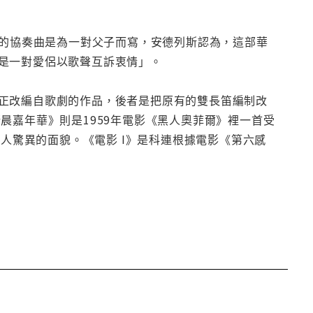
德爾頌的協奏曲是為一對父子而寫，安德列斯認為，這部華
是一對愛侶以歌聲互訴衷情」。
正改編自歌劇的作品，後者是把原有的雙長笛編制改
晨嘉年華》則是1959年電影《黑人奧菲爾》裡一首受
這首作品令人驚異的面貌。《電影 I》是科連根據電影《第六感