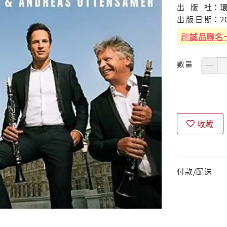
出
版
社：
出
版
日
期：
2
刷
誠品聯名
數量
收藏
付款/配送