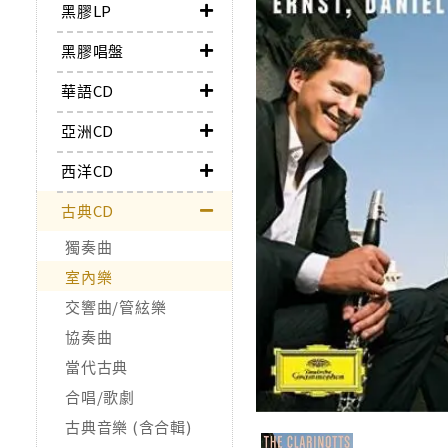
黑膠LP
黑膠唱盤
華語CD
亞洲CD
西洋CD
古典CD
獨奏曲
室內樂
交響曲/管絃樂
協奏曲
當代古典
合唱/歌劇
古典音樂 (含合輯)