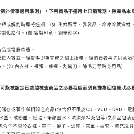
理例外情事適用準則」，下列商品不適用七日猶豫期，除產品本
短或解約時即將逾期。(如:生鮮蔬果、乳製品、冷凍冷藏食材、
製化給付。(如:客製印章、鋼筆刻字)
商品或電腦軟體。
位內容或一經提供即為完成之線上服務，經消費者事先同意始提
。(如:內衣褲、襪類、褲襪、刮鬍刀、除毛刀等貼身用品)
可能被認定已逾越檢查商品之必要程度而須負擔為回復原狀必要
儲存或著作權相關之商品(包含但不限於CD、VCD、DVD、電
水匣、碳粉匣、紙張、筆類墨水、清潔劑補充包等)之商品包裝已
(包含但不限於衣褲、鞋子、襪子、泳裝、床單、被套、填充玩具