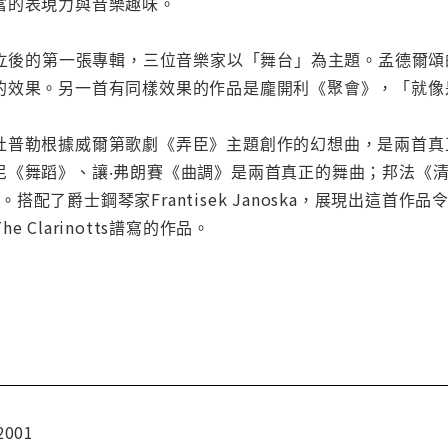
富的表現力與音樂趣味。
notts成立後的第一張專輯，三位音樂家以「舞台」為主題。孟
的效果。另一首有同樣效果的作品是龐開利《聚會》，「就像
杜普勒根據威爾第歌劇《弄臣》主題創作的幻想曲，是兩首真
尼《舞蹈》、讓‧弗朗賽《曲調》是兩首真正的舞曲；邦法《清
va。搭配了爵士鋼琴家Frantisek Janoska，展現出
 Clarinotts譜寫的作品。
2001