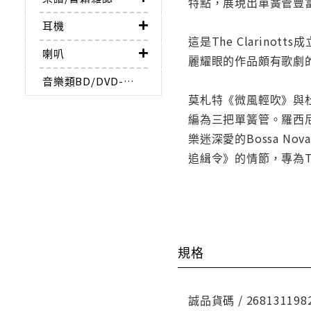
特點，展現出單簧管豐
耳機
這是The Clari
喇叭
麗耀眼的作品頗有歌劇
音樂類BD/DVD-AUDIO
莫札特《微風輕吹》與
編為三把單簧管。羅西
樂迷深愛的Bossa No
追緝令》的情節，專為The
規格
誠品貨碼 / 268131198