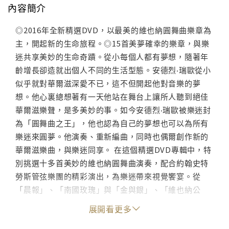
內容簡介
◎2016年全新精選DVD，以最美的維也納圓舞曲樂章為
主，開起新的生命旅程。◎15首美夢確幸的樂章，與樂
迷共享美妙的生命奇蹟。從小每個人都有夢想，隨著年
齡增長卻造就出個人不同的生活型態。安德烈‧瑞歐從小
似乎就對華爾滋深愛不已，這不但開起他對音樂的夢
想。他心裏總想著有一天他站在舞台上讓所人聽到絕佳
華爾滋樂聲，是多美妙的事。如今安德烈‧瑞歐被樂迷封
為「圓舞曲之王」，他也認為自己的夢想也可以為所有
樂迷來圓夢。他演奏、重新編曲，同時也偶爾創作新的
華爾滋樂曲，與樂迷同享。 在這個精選DVD專輯中，特
別挑選十多首美妙的維也納圓舞曲演奏，配合約翰史特
勞斯管弦樂團的精彩演出，為樂迷帶來視覺饗宴。從
「晨報」、「南國玫瑰」與「金與銀」、「維也納公
民」到「藍色多瑙河」與「吉普賽公主選曲」十多首旋
展開看更多
律動容的樂曲，帶來浪漫的生活樂章。