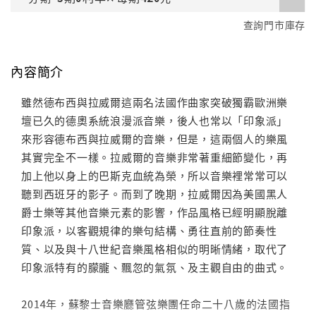
查詢門市庫存
內容簡介
雖然德布西與拉威爾這兩名法國作曲家突破獨霸歐洲樂
壇已久的德奧系統浪漫派音樂，後人也常以「印象派」
來形容德布西與拉威爾的音樂，但是，這兩個人的樂風
其實完全不一樣。拉威爾的音樂非常著重細節變化，再
加上他以身上的巴斯克血統為榮，所以音樂裡常常可以
聽到西班牙的影子。而到了晚期，拉威爾因為美國黑人
爵士樂等其他音樂元素的影響，作品風格已經明顯脫離
印象派，以客觀規律的樂句結構、勇往直前的節奏性
質、以及與十八世紀音樂風格相似的明晰情緒，取代了
印象派特有的朦朧、飄忽的氣氛、及主觀自由的曲式。
2014年，蘇黎士音樂廳管弦樂團任命二十八歲的法國指