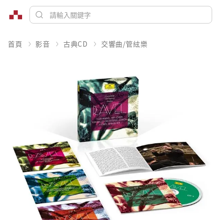
首頁
影音
古典CD
交響曲/管絃樂