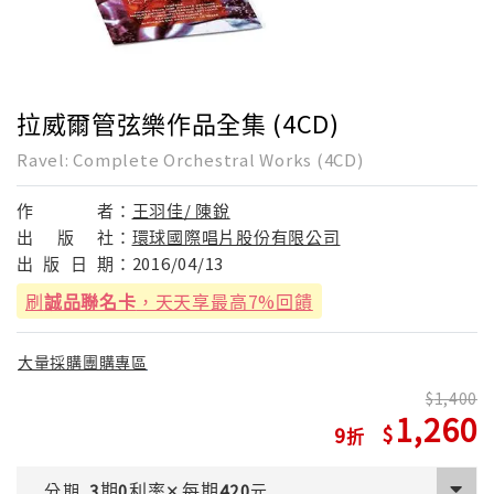
拉威爾管弦樂作品全集 (4CD)
Ravel: Complete Orchestral Works (4CD)
作
者：
王羽佳/ 陳銳
出
版
社：
環球國際唱片股份有限公司
出
版
日
期：
2016/04/13
刷
誠品聯名卡
，天天享最高7%回饋
大量採購團購專區
1,400
1,260
9
期
利率
每期
分期
3
0
✕
420
元