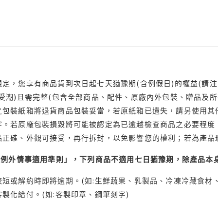
定，您享有商品貨到次日起七天猶豫期(含例假日)的權益(請
受潮)且需完整(包含全部商品、配件、原廠內外包裝、贈品及所
之包裝紙箱將退貨商品包裝妥當，若原紙箱已遺失，請另使用其
字。若原廠包裝損毀將可能被認定為已逾越檢查商品之必要程度，
品正確、外觀可接受，再行拆封，以免影響您的權利；若為產品
理例外情事適用準則」，下列商品不適用七日猶豫期，除產品本
短或解約時即將逾期。(如:生鮮蔬果、乳製品、冷凍冷藏食材、
製化給付。(如:客製印章、鋼筆刻字)