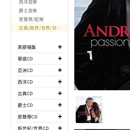
西洋音樂
爵士音樂
原聲帶/配樂
古典/跨界/世界/兒童/非音樂類
黑膠唱盤
華語CD
亞洲CD
西洋CD
古典CD
爵士CD
原聲帶CD
新世紀/世界CD