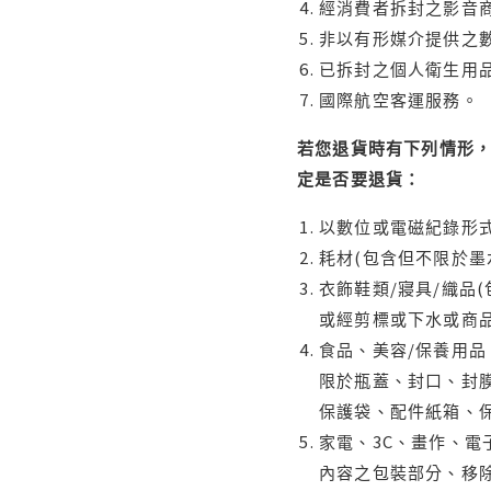
經消費者拆封之影音
非以有形媒介提供之數
已拆封之個人衛生用品
國際航空客運服務。
若您退貨時有下列情形，
定是否要退貨：
以數位或電磁紀錄形式
耗材(包含但不限於墨
衣飾鞋類/寢具/織品
或經剪標或下水或商
食品、美容/保養用
限於瓶蓋、封口、封膜
保護袋、配件紙箱、
家電、3C、畫作、
內容之包裝部分、移除