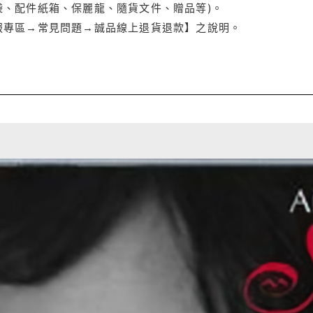
袋、配件紙箱、保麗龍、隨貨文件、贈品等)。
服專區→常見問題→誠品線上退貨退款】之說明。