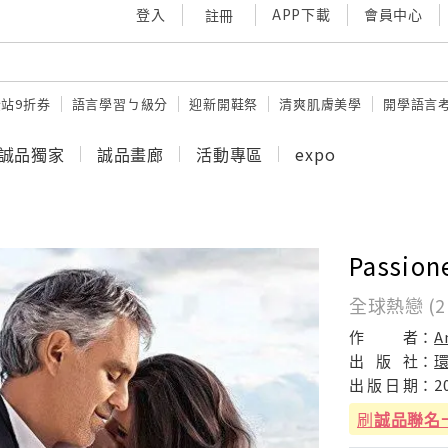
登入
APP下載
會員中心
註冊
站9折券
語言學習ㄅ級分
迎新開鞋祭
清爽肌膚美學
開學語言
誠品獨家
誠品畫廊
活動專區
expo
Passion
全球熱戀 (2
作
者：
A
出
版
社：
出
版
日
期：
2
刷
誠品聯名