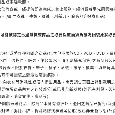
商品或電腦軟體。
位內容或一經提供即為完成之線上服務，經消費者事先同意始提
。(如:內衣褲、襪類、褲襪、刮鬍刀、除毛刀等貼身用品)
可能被認定已逾越檢查商品之必要程度而須負擔為回復原狀必要
儲存或著作權相關之商品(包含但不限於CD、VCD、DVD、電
水匣、碳粉匣、紙張、筆類墨水、清潔劑補充包等)之商品包裝已
(包含但不限於衣褲、鞋子、襪子、泳裝、床單、被套、填充玩具
品有不可回復之髒污或磨損痕跡。
品、內衣褲等消耗性或個人衛生用品、商品銷售頁面上特別載明之
等接觸商品內容之包裝部分)或已非全新狀態(外觀有刮傷、破
保麗龍、隨貨文件、贈品等)。
電子閱讀器等商品，除商品本身有瑕疵外，退回之商品已拆封(除
封條、拆除吊牌、拆除貼膠或標籤等情形)或已非全新狀態(外