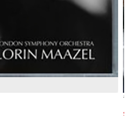
千禧
44