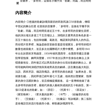
音樂界，「多明哥」這個名字幾乎與「歌劇」同義，而且時間
述
內容簡介
內容簡介 ◎悠揚的歌劇詠嘆與親切的民歌民謠◎50首歌曲，傳唱
半世紀的舞台巨星 在當前的音樂界，「多明哥」這個名字幾乎與
「歌劇」同義，而且時間長達近五十年。在多明哥的音樂生涯裡，
他的演出場次多達三千五百場以上，演唱的主要男高音角色多達一
百五十個左右，包括韓德爾、葛路克、梅諾第到譚盾等人的作品。
而在唱片世界裡，無論是錄音室錄音還是現場實況，多明哥的唱片
數量也相當龐大，並且多次在國際唱片大獎中獲獎。 多明哥1941
年出生於西班牙馬德里，1950年移民墨西哥，在墨西哥國立音樂
院學習指揮、鋼琴與聲樂，1957年首次以男中音身份在舞台上演
唱查蘇埃拉，四年後正式以男高音的身分出現在歌劇的舞台上。多
明哥能夠同時演唱抒情與英雄男高音的劇碼，語言囊括義大利語、
法語、西班牙語、德語與俄語。多明哥的座右銘是「如果休息，我
就會生鏽」，因此即使已經年過七十五歲，他依然以聲樂家、指揮
家的身分活躍於舞台，並且積極提攜後進。 這一套專輯收錄了過
去多明哥的錄音裡，最能代表個人藝術與成就的五十軌錄音。第一
張CD是著名的歌劇，如：《弄臣》、《托斯卡》、《茶花女》、
《羅安格林》、《霍夫曼的故事》、《卡門》、《紐倫堡的名歌
手》、《艾德嘉》、《托斯卡》、《杜蘭朵》等詠嘆調；第二張則
是各種語言的流行歌曲與小曲、輕歌劇詠嘆調等等。