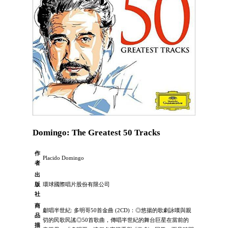
Domingo: The Greatest 50 Tracks
作
Placido Domingo
者
出
版
環球國際唱片股份有限公司
社
商
獻唱半世紀: 多明哥50首金曲 (2CD)：◎悠揚的歌劇詠嘆與親
品
切的民歌民謠◎50首歌曲，傳唱半世紀的舞台巨星在當前的
描