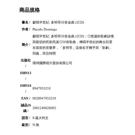
商品規格
書名 /
獻唱半世紀: 多明哥50首金曲 (2CD)
作者 /
Placido Domingo
獻唱半世紀: 多明哥50首金曲 (2CD)：◎悠揚的歌劇詠嘆
與親切的民歌民謠◎50首歌曲，傳唱半世紀的舞台巨星
簡介 /
在當前的音樂界，「多明哥」這個名字幾乎與「歌劇」
同義，而且時間
出版社
環球國際唱片股份有限公司
/
ISBN13
/
ISBN10
8947953210
/
EAN /
0028947953210
誠品26
2681240026005
碼 /
語言 /
8:義大利文
級別 /
N:無