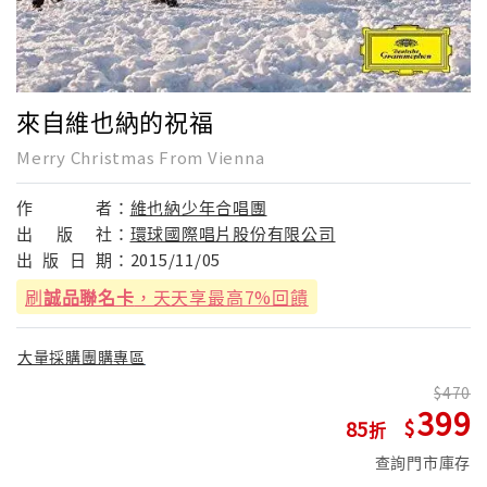
來自維也納的祝福
Merry Christmas From Vienna
作
者：
維也納少年合唱團
出
版
社：
環球國際唱片股份有限公司
出
版
日
期：
2015/11/05
刷
誠品聯名卡
，天天享最高7%回饋
大量採購團購專區
470
399
85
查詢門市庫存