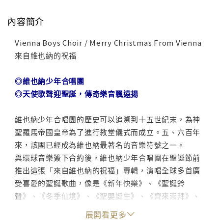
內容簡介
Vienna Boys Choir / Merry Christmas From Vienna
來自維也納的祝福
◎維也納少年合唱團
◎天使歌聲迎聖誕，傳奇樂音飄遠揚
維也納少年合唱團的歷史可以追溯到十五世紀末，為神
聖羅馬帝國皇帝為了進行教堂儀式而成立。五、六百年
來，該團已經成為維也納最著名的音樂符號之一。
與環球音樂簽下合約後，維也納少年合唱團在聖誕節前
推出這張「來自維也納的祝福」專輯，演唱全球多首廣
受喜愛的聖誕歌曲，像是《新年快樂》、《聖誕鈴
聲》、《冬季仙境》、《聖嬰誕生》、《齊來崇拜》、
《祝你聖誕快樂》、《普世歡騰》、小野洋子與藍儂的
展開看更多