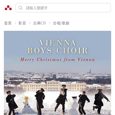
首頁
影音
古典CD
合唱/歌劇