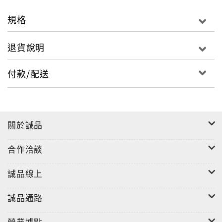
名曲《聖誕快樂（戰爭可以結束）》。
規格
除了這些年輕的孩子，幾位全球知名的音樂家也在這張
唱片中露面，例如：墨西哥男高音費亞松、俄羅斯女高
退貨說明
音加里富林娜，與合唱團一同演唱《平安夜》、《聖善
夜》等名曲。而由維也納各大樂團十五名銅管與打擊樂
付款/配送
手組成的「維也納鼓號愛樂重奏團」則是與合唱團合作
《紅鼻子馴鹿魯道夫》、《下雪吧！》這兩首歌曲。
關於誠品
合作洽談
誠品線上
誠品通路
營業據點