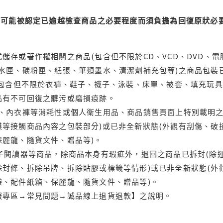
可能被認定已逾越檢查商品之必要程度而須負擔為回復原狀必要
儲存或著作權相關之商品(包含但不限於CD、VCD、DVD、電
水匣、碳粉匣、紙張、筆類墨水、清潔劑補充包等)之商品包裝已
(包含但不限於衣褲、鞋子、襪子、泳裝、床單、被套、填充玩具
品有不可回復之髒污或磨損痕跡。
品、內衣褲等消耗性或個人衛生用品、商品銷售頁面上特別載明之
等接觸商品內容之包裝部分)或已非全新狀態(外觀有刮傷、破
保麗龍、隨貨文件、贈品等)。
電子閱讀器等商品，除商品本身有瑕疵外，退回之商品已拆封(除
封條、拆除吊牌、拆除貼膠或標籤等情形)或已非全新狀態(外
袋、配件紙箱、保麗龍、隨貨文件、贈品等)。
服專區→常見問題→誠品線上退貨退款】之說明。