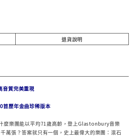
退貨說明
高音質完美重現
家收錄10首歷年金曲珍稀版本
團能以平均71歲高齡，登上Glastonbury音樂
5千萬張？答案就只有一個，史上最偉大的樂團：滾石