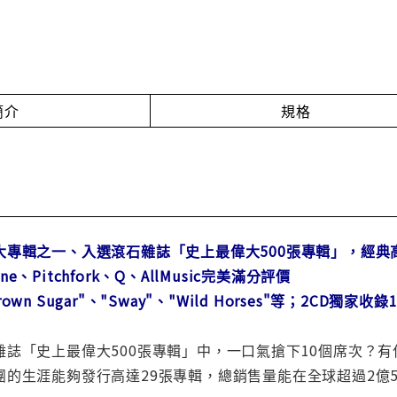
簡介
規格
大專輯之一、入選滾石雜誌「史上最偉大500張專輯」，經典
one、Pitchfork、Q、AllMusic完美滿分評價
n Sugar"、"Sway"、"Wild Horses"等；2CD獨
誌「史上最偉大500張專輯」中，一口氣搶下10個席次？有什麼樂
團的生涯能夠發行高達29張專輯，總銷售量能在全球超過2億