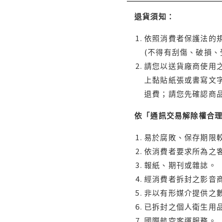
退貨須知：
依照消費者保護法的規
(不得有刮傷、破損、
請您以送貨廠商使用
上黏貼紙張或書寫文
退費；請您先確認商
依「通訊交易解除權合
易於腐敗、保存期限較
依消費者要求所為之客
報紙、期刊或雜誌。
經消費者拆封之影音
非以有形媒介提供之數
已拆封之個人衛生用品
國際航空客運服務。