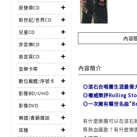
原聲帶CD
新世紀/世界CD
兒童CD
內容
非音樂CD
高音質CD
內容簡介
音樂卡帶
數位載體/序號卡
◎滾石合唱團生涯最偉
影像BD/UHD
◎權威樂評Rolling St
◎一次擁有曠世名曲"Brow
影像DVD
樂譜/書籍雜誌
有什麼樂團可以在滾石雜
祭熱血飆歌？有什麼樂
耳機