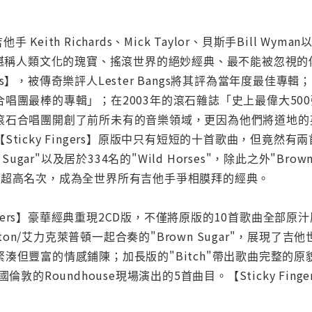
他手 Keith Richards、Mick Taylor、貝斯手Bill Wym
gers】，堪稱人類文化的瑰寶、搖滾世界的絕妙經典、最不能被
gers】，被傳奇樂評人Lester Bangs將其評為當年度最佳專輯
團最棒的專輯」；在2003年的滾石雜誌「史上最偉大500張專輯
滾石合唱團開創了前所未有的音樂領域，更因為他們將道地的
Sticky Fingers】原版中只有短短的十首歌曲，但竟然
 Sugar"以及居於334名的"Wild Horses"，除此之外"B
的超高名次，成為全世界所有吉他手爭相膜拜的經典。
Fingers】豪華經典重現2CD版，不僅將原版的10首歌曲全
apton/艾力克萊普頓一起合奏的"Brown Sugar"，展現了吉
湊但豐富的情感鋪陳；加長版的"Bitch"帶出歌曲完整的
國倫敦的Roundhouse現場演出的5首曲目。【Sticky F