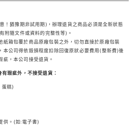
注意！猶豫期非試用期)，辦理退貨之商品必須是全新狀態
有附隨文件或資料的完整性等)。
他紙箱包覆於商品原廠包裝之外，切勿直接於原廠包裝
本公司得依毀損程度扣除回復原狀必要費用(整新費)後
瑕疵，本公司接受退貨。
身有瑕疵外，不接受退貨：
蛋糕)
供。(如:電子書)