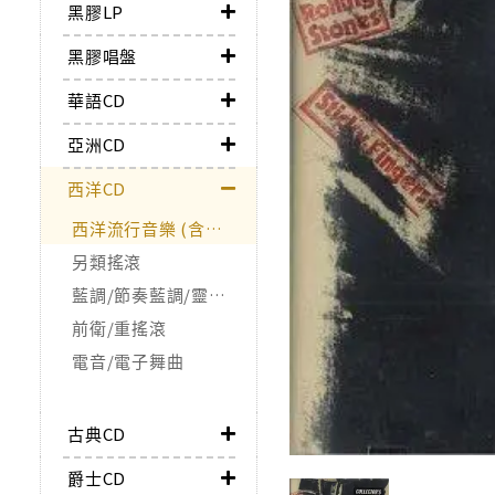
黑膠LP
黑膠唱盤
華語CD
亞洲CD
西洋CD
西洋流行音樂 (含合輯)
另類搖滾
藍調/節奏藍調/靈魂樂/Funk
前衛/重搖滾
電音/電子舞曲
古典CD
爵士CD