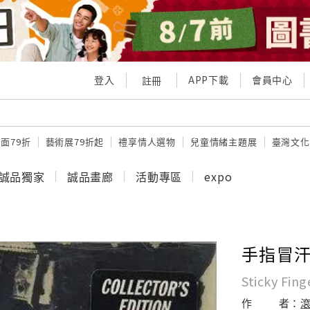
登入
APP下載
會員中心
註冊
面79折
藝術展79折起
禮享情人選物
兒童情緒主題展
臺灣文化
誠品獨家
誠品畫廊
活動專區
expo
手指冒汗 
Sticky Fin
作
者：