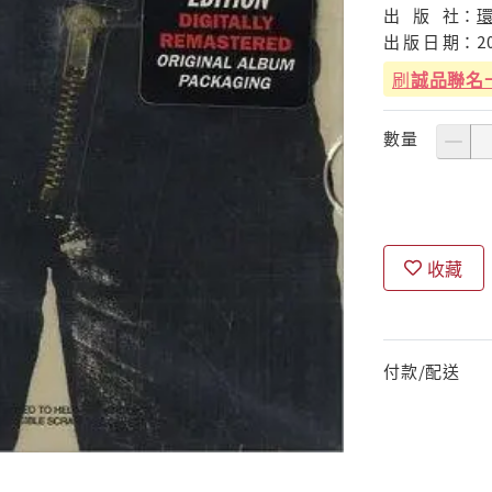
出
版
社：
出
版
日
期：
2
刷
誠品聯名
數量
收藏
付款/配送