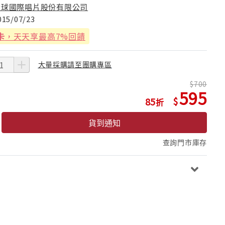
環球國際唱片股份有限公司
015/07/23
卡
，天天享最高7%回饋
大量採購請至團購專區
700
595
85
貨到通知
查詢門市庫存