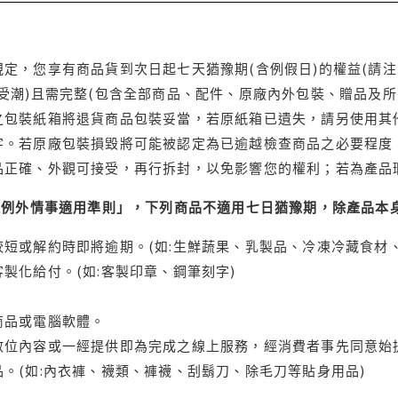
定，您享有商品貨到次日起七天猶豫期(含例假日)的權益(請
受潮)且需完整(包含全部商品、配件、原廠內外包裝、贈品及所
之包裝紙箱將退貨商品包裝妥當，若原紙箱已遺失，請另使用其
字。若原廠包裝損毀將可能被認定為已逾越檢查商品之必要程度，
品正確、外觀可接受，再行拆封，以免影響您的權利；若為產品
理例外情事適用準則」，下列商品不適用七日猶豫期，除產品本
短或解約時即將逾期。(如:生鮮蔬果、乳製品、冷凍冷藏食材、
製化給付。(如:客製印章、鋼筆刻字)
商品或電腦軟體。
位內容或一經提供即為完成之線上服務，經消費者事先同意始提
。(如:內衣褲、襪類、褲襪、刮鬍刀、除毛刀等貼身用品)