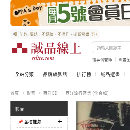
防詐3要訣：不聽信、不操作、掛斷電話
(詳)
禮享偶爸節
圖書全
全站分類
品牌旗艦館
排行榜
誠品選書
首頁
影音
西洋CD
西洋流行音樂 (含合輯)
影音
📌強檔推薦