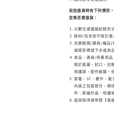
若您退貨時有下列情形，
定是否要退貨：
以數位或電磁紀錄形式
耗材(包含但不限於墨
衣飾鞋類/寢具/織品
或經剪標或下水或商
食品、美容/保養用
限於瓶蓋、封口、封膜
保護袋、配件紙箱、
家電、3C、畫作、
內容之包裝部分、移除
件、原廠外盒、保護
退貨程序請參閱【客