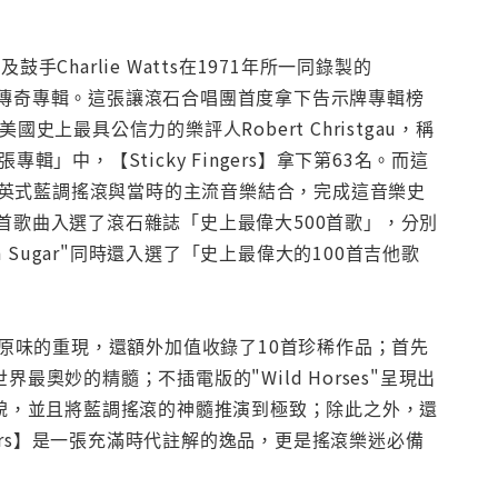
an以及鼓手Charlie Watts在1971年所一同錄製的
忽視的傳奇專輯。這張讓滾石合唱團首度拿下告示牌專輯榜
；美國史上最具公信力的樂評人Robert Christgau，稱
」中，【Sticky Fingers】拿下第63名。而這
英式藍調搖滾與當時的主流音樂結合，完成這音樂史
有兩首歌曲入選了滾石雜誌「史上最偉大500首歌」，分別
rown Sugar"同時還入選了「史上最偉大的100首吉他歌
部原汁原味的重現，還額外加值收錄了10首珍稀作品；首先
他世界最奧妙的精髓；不插電版的"Wild Horses"呈現出
原貌，並且將藍調搖滾的神髓推演到極致；除此之外，還
ingers】是一張充滿時代註解的逸品，更是搖滾樂迷必備