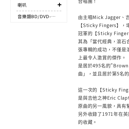
合唱團！
喇叭
音樂類BD/DVD-AUDIO
由主唱Mick Jagger、吉
【Sticky Fin
冠軍的【Sticky Fin
其為「當代經典，滾石合唱
張專輯的成功，不僅是
上最令人激賞的傑作。【
是居於495名的"Brown
曲」，並且居於第5名
這一次的【Sticky 
是與吉他之神Eric Cl
原曲的另一風貌，具有緊
另外收錄了1971年在英
的收藏。